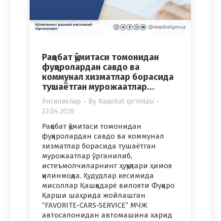
Рақобат қўмитаси томонидан
фуқаролардан савдо ва
коммунал хизматлар борасида
тушаётган мурожаатлар…
Янгиликлар
By
Raqobat qo'mitasi
22.04.2026
Рақобат қўмитаси томонидан
фуқаролардан савдо ва коммунал
хизматлар борасида тушаётган
мурожаатлар ўрганилиб,
истеъмолчиларнинг ҳуқуқлари ҳимоя
қилинмоқда. Ҳудудлар кесимида
мисоллар Қашқадарё вилояти Фуқаро
Қарши шаҳрида жойлашган
“FAVORITE-CARS-SERVICE” МЧЖ
автосалонидан автомашина харид