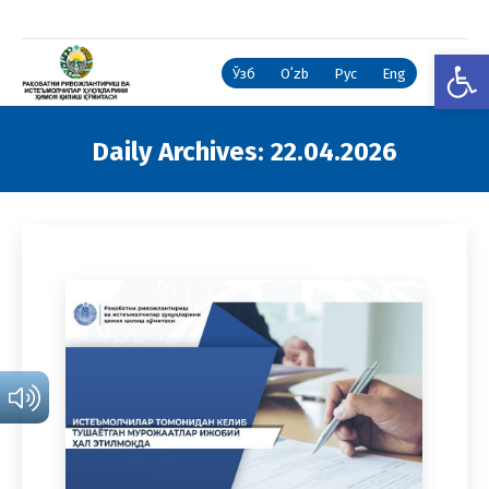
Open
Ўзб
Oʻzb
Рус
Eng
Daily Archives:
22.04.2026
You are here: