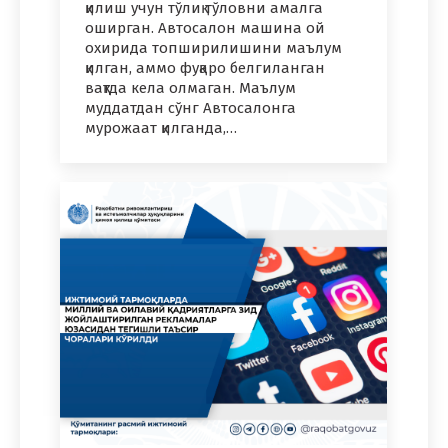
қилиш учун тўлиқ тўловни амалга
оширган. Автосалон машина ой
охирида топширилишини маълум
қилган, аммо фуқаро белгиланган
вақтда кела олмаган. Маълум
муддатдан сўнг Автосалонга
мурожаат қилганда,…