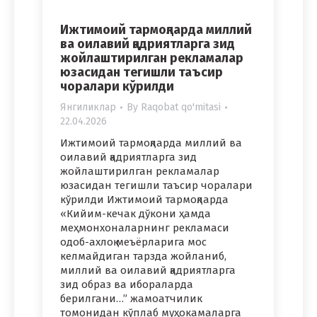
Ижтимоий тармоқларда миллий
ва оилавий қадриятларга зид
жойлаштирилган рекламалар
юзасидан тегишли таъсир
чоралари кўрилди
Янгиликлар
By
Raqobat qo'mitasi
22.04.2026
Ижтимоий тармоқларда миллий ва
оилавий қадриятларга зид
жойлаштирилган рекламалар
юзасидан тегишли таъсир чоралари
кўрилди Ижтимоий тармоқларда
«Кийим-кечак дўкони ҳамда
меҳмонхоналарнинг рекламаси
одоб-ахлоқ меъёрларига мос
келмайдиган тарзда жойланиб,
миллий ва оилавий қадриятларга
зид образ ва ибораларда
берилгани…” жамоатчилик
томонидан кўплаб муҳокамаларга