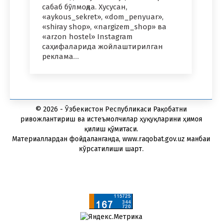
сабаб бўлмоқда. Хусусан,
«aykous_sekret», «dom_penyuar»,
«shiray shop», «nargizem_shop» ва
«arzon hostel» Instagram
саҳифаларида жойлаштирилган
реклама…
© 2026 - Ўзбекистон Республикаси Рақобатни
ривожлантириш ва истеъмолчилар ҳуқуқларини ҳимоя
қилиш қўмитаси.
Материаллардан фойдаланганда, www.raqobat.gov.uz манбаи
кўрсатилиши шарт.