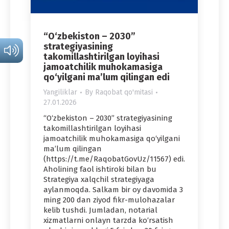
“O‘zbekiston – 2030”
strategiyasining
takomillashtirilgan loyihasi
jamoatchilik muhokamasiga
qo‘yilgani ma’lum qilingan edi
Yangiliklar
By
Raqobat qo'mitasi
27.01.2026
“O‘zbekiston – 2030” strategiyasining
takomillashtirilgan loyihasi
jamoatchilik muhokamasiga qo‘yilgani
ma’lum qilingan
(https://t.me/RaqobatGovUz/11567) edi.
Aholining faol ishtiroki bilan bu
Strategiya xalqchil strategiyaga
aylanmoqda. Salkam bir oy davomida 3
ming 200 dan ziyod fikr-mulohazalar
kelib tushdi. Jumladan, notarial
xizmatlarni onlayn tarzda ko‘rsatish