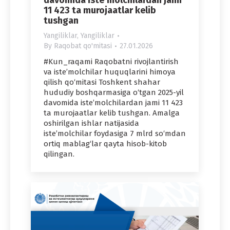
11 423 ta murojaatlar kelib
tushgan
Yangiliklar
,
Yangiliklar
By
Raqobat qo'mitasi
27.01.2026
#Kun_raqami Raqobatni rivojlantirish
va iste’molchilar huquqlarini himoya
qilish qo‘mitasi Toshkent shahar
hududiy boshqarmasiga o‘tgan 2025-yil
davomida iste’molchilardan jami 11 423
ta murojaatlar kelib tushgan. Amalga
oshirilgan ishlar natijasida
iste’molchilar foydasiga 7 mlrd so‘mdan
ortiq mablag‘lar qayta hisob-kitob
qilingan.