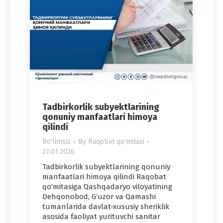
Tadbirkorlik subyektlarining
qonuniy manfaatlari himoya
qilindi
Bo'limsiz
By
Raqobat qo'mitasi
27.01.2026
Tadbirkorlik subyektlarining qonuniy
manfaatlari himoya qilindi Raqobat
qo‘mitasiga Qashqadaryo viloyatining
Dehqonobod, G‘uzor va Qamashi
tumanlarida davlat-xususiy sheriklik
asosida faoliyat yurituvchi sanitar