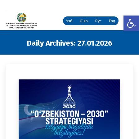
Open
Ўзб
Oʻzb
Рус
Eng
Daily Archives:
27.01.2026
You are here: