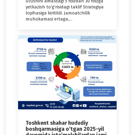
ulushini amaldagi 5 foizdan 30 foizga
yetkazish to‘g‘risidagi taklif Strategiya
loyihasiga kiritildi. Jamoatchilik
muhokamasi ertaga,…
Toshkent shahar hududiy
boshqarmasiga o‘tgan 2025-yil
davomida iste’molchilardan jami