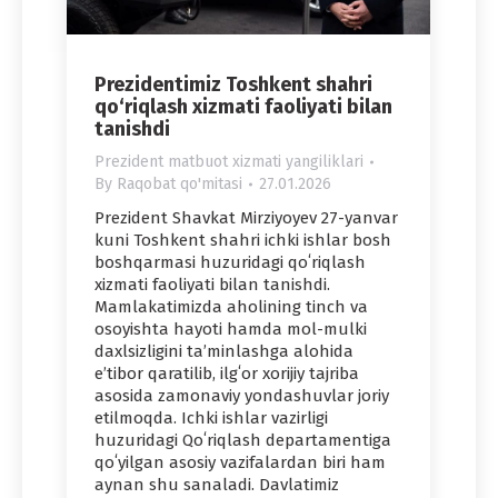
Prezidentimiz Toshkent shahri
qo‘riqlash xizmati faoliyati bilan
tanishdi
Prezident matbuot xizmati yangiliklari
By
Raqobat qo'mitasi
27.01.2026
Prezident Shavkat Mirziyoyev 27-yanvar
kuni Toshkent shahri ichki ishlar bosh
boshqarmasi huzuridagi qoʻriqlash
xizmati faoliyati bilan tanishdi.
Mamlakatimizda aholining tinch va
osoyishta hayoti hamda mol-mulki
daxlsizligini taʼminlashga alohida
eʼtibor qaratilib, ilgʻor xorijiy tajriba
asosida zamonaviy yondashuvlar joriy
etilmoqda. Ichki ishlar vazirligi
huzuridagi Qoʻriqlash departamentiga
qoʻyilgan asosiy vazifalardan biri ham
aynan shu sanaladi. Davlatimiz