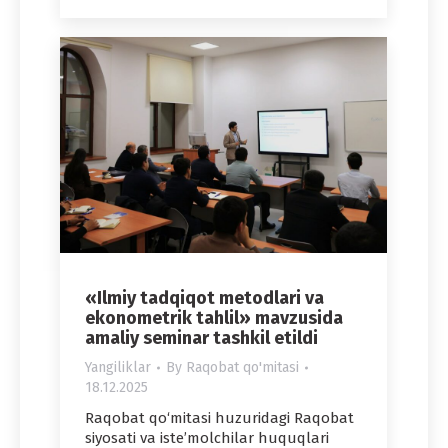
«Ilmiy tadqiqot metodlari va
ekonometrik tahlil» mavzusida
amaliy seminar tashkil etildi
Yangiliklar
By
Raqobat qo'mitasi
18.12.2025
Raqobat qo‘mitasi huzuridagi Raqobat
siyosati va iste’molchilar huquqlari