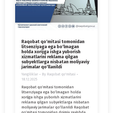
Raqobat qo‘mitasi tomonidan
litsenziyaga ega bo‘lmagan
holda xorijga ishga yuborish
xizmatlarini reklama qilgan
subyektlarga nisbatan moliyaviy
jarimalar qo‘llanildi
Yangiliklar
By
Raqobat qo'mitasi
18.12.2025
Raqobat qo‘mitasi tomonidan
litsenziyaga ega bo‘lmagan holda
xorijga ishga yuborish xizmatlarini
reklama qilgan subyektlarga nisbatan
moliyaviy jarimalar qo‘llanildi Raqobat
qo‘mitasi tomonidan doimiy ravishda