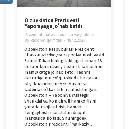
Oʻzbekiston Prezidenti
Yaponiyaga joʻnab ketdi
Prezident matbuot xizmati yangiliklari
By
Raqobat qo'mitasi
18.12.2025
Oʻzbekiston Respublikasi Prezidenti
Shavkat Mirziyoyev Yaponiya Bosh vaziri
Sanae Takaichining taklifiga binoan 18-
dekabr kuni rasmiy tashrif bilan ushbu
mamlakatga joʻnab ketdi. Tashrif
dasturiga muvofiq, Tokioda bir qator
oliy darajadagi uchrashuvlar va
tadbirlar oʻtkazilishi rejalashtirilgan.
Oʻzbekiston – Yaponiya strategik
sherikligi va koʻp qirrali hamkorligini
yanada rivojlantirish hamda
kengaytirish masalalari diqqat
markazida boʻladi. Shuningdek,
Oʻzbekiston Prezidenti “Markaziy…