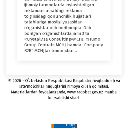
ijtimoiy tarmoqlarda joylashtirilgan
reklamani amaldagi reklama
to‘g‘risidagi qonunchilik hujjatlari
talablariga mosligi yuzasidan
o‘rganishlar olib borilmoqda. Olib
borilgan o‘rganishlarda jami 3 ta
«Crystalvisa Consulting»MCHJ, «Humo
Group Central» MCHJ hamda “Compony
B2B” MCHJlar tomonidan…
© 2026 - Oʻzbekiston Respublikasi Raqobatni rivojlantirish va
iste'molchilar huquqlarini himoya qilish qoʻmitasi.
Materiallardan foydalanganda, www.raqobat.gov.uz manbai
koʻrsatilishi shart.