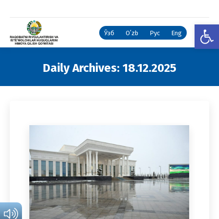
Open
Ўзб
Oʻzb
Рус
Eng
Daily Archives:
18.12.2025
You are here: