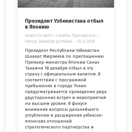
Президент Узбекистана отбыл
в Японию
Новости пресс-службы Президента
Автор:
Raqobat qo'mitasi
18.12.2025
Президент Республики Узбекистан
Шавкат Мирзиёев по приглашению
Премьер-министра Японии Санаэ
Такаичи 18 декабря отбыл в эту
страну с официальным визитом. В
соответствии с программой
пребывания в городе Токио
предусматривается проведение ряда
двусторонних встреч и мероприятий
на высшем уровне. В фокусе
внимания вопросы дальнейшего
углубления и расширения узбекско-
японских отношений
стратегического партнёрства и