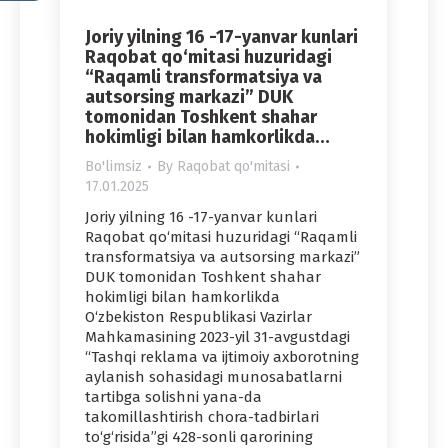
Joriy yilning 16 -17-yanvar kunlari
Raqobat qo‘mitasi huzuridagi
“Raqamli transformatsiya va
autsorsing markazi” DUK
tomonidan Toshkent shahar
hokimligi bilan hamkorlikda…
Bo'limsiz
By
Raqobat qo'mitasi
17.01.2025
Joriy yilning 16 -17-yanvar kunlari
Raqobat qo‘mitasi huzuridagi “Raqamli
transformatsiya va autsorsing markazi”
DUK tomonidan Toshkent shahar
hokimligi bilan hamkorlikda
O‘zbekiston Respublikasi Vazirlar
Mahkamasining 2023-yil 31-avgustdagi
“Tashqi reklama va ijtimoiy axborotning
aylanish sohasidagi munosabatlarni
tartibga solishni yana-da
takomillashtirish chora-tadbirlari
to‘g‘risida”gi 428-sonli qarorining