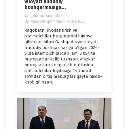
viloyati hududiy
boshqarmasiga…
Yangiliklar
,
Yangiliklar
By
Raqobat qo'mitasi
17.01.2025
Raqobatni rivojlantirish va
iste’molchilar huquqlarini himoya
qilish qo‘mitasi Qashqadaryo viloyati
hududiy boshqarmasiga o‘tgan 2024-
yilda istemolchilardan jami 2 054 ta
murojaatlar kelib tushgan. Mazkur
murojaatlarni o‘rganish natijasida
iste’molchilar foydasiga 14,9 mlrd
so‘mdan ortiq mablag‘lar qayta hisob-
kitob qilingan.