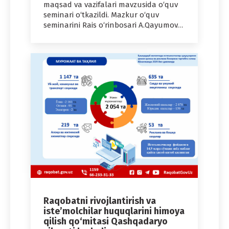
maqsad va vazifalari mavzusida o‘quv
seminari o‘tkazildi. Mazkur o‘quv
seminarini Rais o‘rinbosari A.Qayumov…
Raqobatni rivojlantirish va
iste’molchilar huquqlarini himoya
qilish qo‘mitasi Qashqadaryo