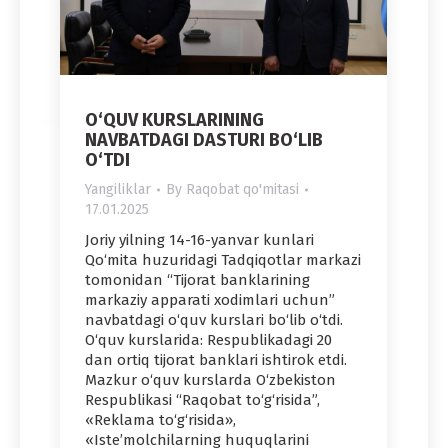
O‘QUV KURSLARINING
NAVBATDAGI DASTURI BO‘LIB
O‘TDI
Yangiliklar
By
Raqobat qo'mitasi
17.01.2025
Joriy yilning 14-16-yanvar kunlari
Qo‘mita huzuridagi Tadqiqotlar markazi
tomonidan “Tijorat banklarining
markaziy apparati xodimlari uchun”
navbatdagi o‘quv kurslari bo‘lib o‘tdi.
O‘quv kurslarida: Respublikadagi 20
dan ortiq tijorat banklari ishtirok etdi.
Mazkur o‘quv kurslarda O‘zbekiston
Respublikasi “Raqobat to‘g‘risida”,
«Reklama to‘g‘risida»,
«Iste’molchilarning huquqlarini