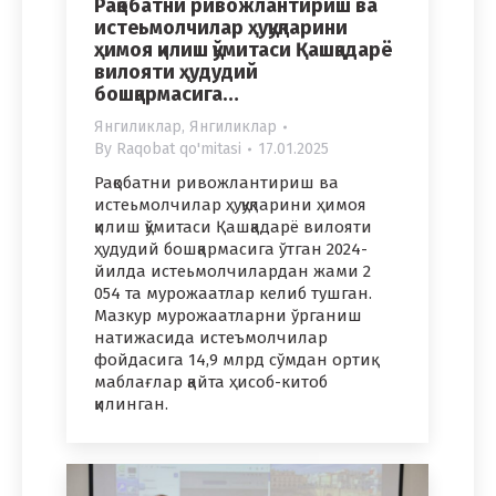
Рақобатни ривожлантириш ва
истеьмолчилар ҳуқуқларини
ҳимоя қилиш қўмитаси Қашқадарё
вилояти ҳудудий
бошқармасига…
Янгиликлар
,
Янгиликлар
By
Raqobat qo'mitasi
17.01.2025
Рақобатни ривожлантириш ва
истеьмолчилар ҳуқуқларини ҳимоя
қилиш қўмитаси Қашқадарё вилояти
ҳудудий бошқармасига ўтган 2024-
йилда истеьмолчилардан жами 2
054 та мурожаатлар келиб тушган.
Мазкур мурожаатларни ўрганиш
натижасида истеъмолчилар
фойдасига 14,9 млрд сўмдан ортиқ
маблағлар қайта ҳисоб-китоб
қилинган.