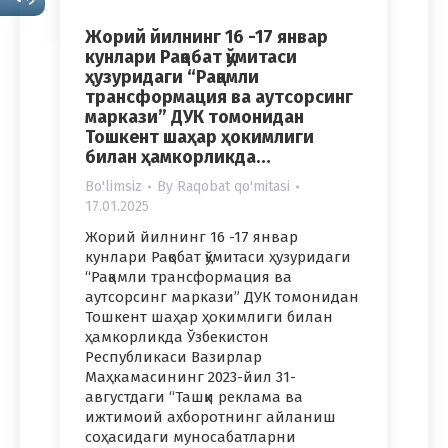
Жорий йилнинг 16 -17 январ
кунлари Рақобат қўмитаси
ҳузуридаги “Рақамли
трансформация ва аутсорсинг
маркази” ДУК томонидан
Тошкент шаҳар ҳокимлиги
билан ҳамкорликда…
Bo'limsiz
By
Raqobat qo'mitasi
17.01.2025
Жорий йилнинг 16 -17 январ
кунлари Рақобат қўмитаси ҳузуридаги
“Рақамли трансформация ва
аутсорсинг маркази” ДУК томонидан
Тошкент шаҳар ҳокимлиги билан
ҳамкорликда Ўзбекистон
Республикаси Вазирлар
Маҳкамасининг 2023-йил 31-
августдаги “Ташқи реклама ва
ижтимоий ахборотнинг айланиш
соҳасидаги муносабатларни