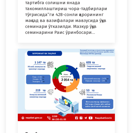
тартибга солишни янада
такомиллаштириш чора-тадбирлари
тўғрисида”ги 428-сонли қарорининг
мақсад ва вазифалари мавзусида ўқув
семинари ўтказилди. Мазкур ўқув
семинарини Раис ўринбосари…