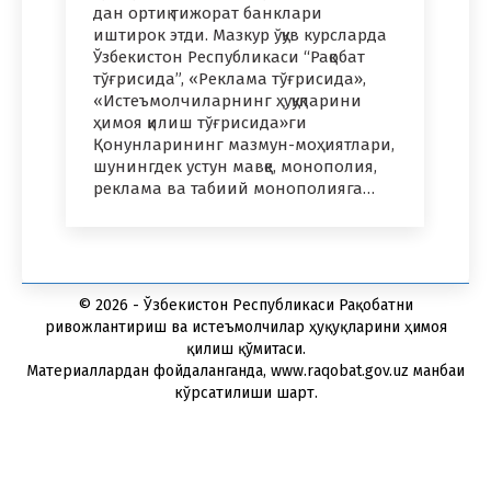
дан ортиқ тижорат банклари
иштирок этди. Мазкур ўқув курсларда
Ўзбекистон Республикаси “Рақобат
тўғрисида”, «Реклама тўғрисида»,
«Истеъмолчиларнинг ҳуқуқларини
ҳимоя қилиш тўғрисида»ги
Қонунларининг мазмун-моҳиятлари,
шунингдек устун мавқе, монополия,
реклама ва табиий монополияга…
© 2026 - Ўзбекистон Республикаси Рақобатни
ривожлантириш ва истеъмолчилар ҳуқуқларини ҳимоя
қилиш қўмитаси.
Материаллардан фойдаланганда, www.raqobat.gov.uz манбаи
кўрсатилиши шарт.