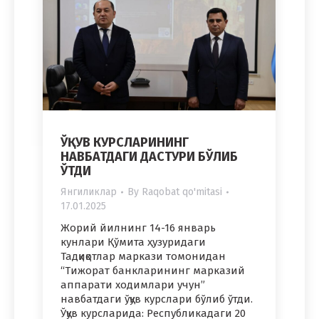
ЎҚУВ КУРСЛАРИНИНГ
НАВБАТДАГИ ДАСТУРИ БЎЛИБ
ЎТДИ
Янгиликлар
By
Raqobat qo'mitasi
17.01.2025
Жорий йилнинг 14-16 январь
кунлари Қўмита ҳузуридаги
Тадқиқотлар маркази томонидан
“Тижорат банкларининг марказий
аппарати ходимлари учун”
навбатдаги ўқув курслари бўлиб ўтди.
Ўқув курсларида: Республикадаги 20