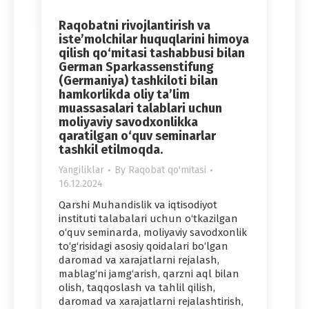
Raqobatni rivojlantirish va
iste’molchilar huquqlarini himoya
qilish qo‘mitasi tashabbusi bilan
German Sparkassenstifung
(Germaniya) tashkiloti bilan
hamkorlikda oliy ta’lim
muassasalari talablari uchun
moliyaviy savodxonlikka
qaratilgan o‘quv seminarlar
tashkil etilmoqda.
Yangiliklar
By
Raqobat qo'mitasi
16.12.2024
Qarshi Muhandislik va iqtisodiyot
instituti talabalari uchun o‘tkazilgan
o‘quv seminarda, moliyaviy savodxonlik
to‘g‘risidagi asosiy qoidalari bo‘lgan
daromad va xarajatlarni rejalash,
mablag‘ni jamg‘arish, qarzni aql bilan
olish, taqqoslash va tahlil qilish,
daromad va xarajatlarni rejalashtirish,