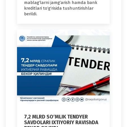
mablag‘larni jamg‘arish hamda bank
kreditlari to‘g‘risida tushuntirishlar
berildi.
7,2 MLRD SO‘MLIK TENDYER
SAVDOLARI IXTIYORIY RAVIShDA