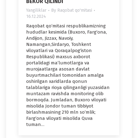
BEKOR QILINDI
Yangiliklar
By
Raqobat qo'mitasi
16.12.2024
Raqobat qo‘mitasi respublikamizning
hududlar kesimida (Buxoro, Farg‘ona,
Andijon, Jizzax, Navoiy,
Namangan,Sirdaryo, Toshkent
viloyatlari va Qoraqalpog‘iston
Respublikasi) maxsus axborot
portalidagi ma’lumotlarga va
murojaatlarga asosan davlat
buyurtmachilari tomonidan amalga
oshirilgan xaridlarda qonun
talablariga rioya qilinganligi yuzasidan
muntazam ravishda monitoring olib
bormoqda. Jumladan, Buxoro viloyati
misolida Jondor tuman tibbiyot
birlashmasining 210 mln so‘mlik;
Farg‘ona viloyati misolida Quva
tuman…