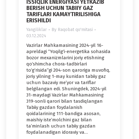
ISSIQLIK ENERGIYASI YETKAZIB
BERISH UCHUN TABIIY GAZ
TARIFLARI KAMAYTIRILISHIGA
ERISHILDI
Yangiliklar
By
Raqobat qo'mitasi
03.12.2024
Vazirlar Mahkamasining 2024-yil 16-
apreldagi “Yoqilg‘i-energetika sohasida
bozor mexanizmlarini joriy etishning
qo‘shimcha chora-tadbirlari
to‘g‘risida”gi 204-son qaroriga muvofiq,
joriy yilning 1-may kunidan tabiiy gaz
uchun bazaviy me’yor va tariflar
belgilangan edi. Shuningdek, 2024-yil
31-maydagi Vazirlar Mahkamasining
319-sonli qarori bilan tasdiqlangan
Tabiiy gazdan foydalanish
qoidalarining 111-bandiga asosan,
maishiy iste’molchini gaz bilan
ta’minlash uchun tabiiy gazdan
foydalanadigan idoraviy va…