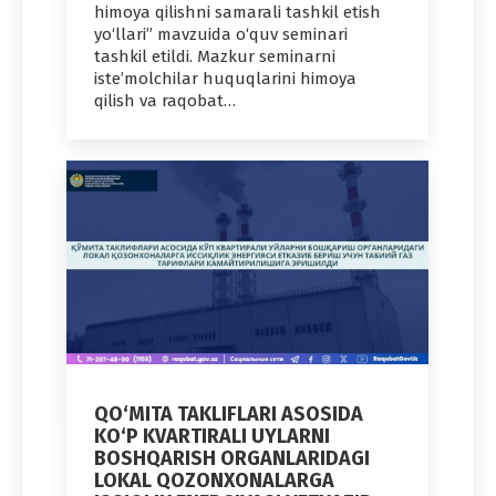
himoya qilishni samarali tashkil etish
yo‘llari” mavzuida o‘quv seminari
tashkil etildi. Mazkur seminarni
iste’molchilar huquqlarini himoya
qilish va raqobat…
QO‘MITA TAKLIFLARI ASOSIDA
KO‘P KVARTIRALI UYLARNI
BOSHQARISH ORGANLARIDAGI
LOKAL QOZONXONALARGA