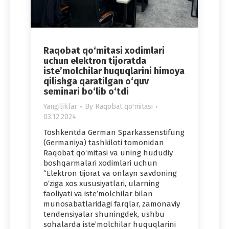
Raqobat qo‘mitasi xodimlari
uchun elektron tijoratda
iste’molchilar huquqlarini himoya
qilishga qaratilgan o‘quv
seminari bo‘lib o‘tdi
Yangiliklar
By
Raqobat qo'mitasi
03.12.2024
Toshkentda German Sparkassenstifung
(Germaniya) tashkiloti tomonidan
Raqobat qo‘mitasi va uning hududiy
boshqarmalari xodimlari uchun
“Elektron tijorat va onlayn savdoning
o‘ziga xos xususiyatlari, ularning
faoliyati va iste’molchilar bilan
munosabatlaridagi farqlar, zamonaviy
tendensiyalar shuningdek, ushbu
sohalarda iste’molchilar huquqlarini