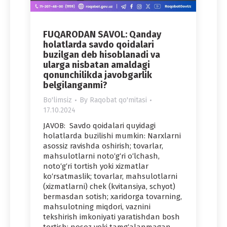
FUQARODAN SAVOL: Qanday
holatlarda savdo qoidalari
buzilgan deb hisoblanadi va
ularga nisbatan amaldagi
qonunchilikda javobgarlik
belgilanganmi?
Bo'limsiz
By
Raqobat qo'mitasi
17.10.2024
JAVOB: Savdo qoidalari quyidagi
holatlarda buzilishi mumkin: Narxlarni
asossiz ravishda oshirish; tovarlar,
mahsulotlarni noto‘g‘ri o‘lchash,
noto‘g‘ri tortish yoki xizmatlar
ko‘rsatmaslik; tovarlar, mahsulotlarni
(xizmatlarni) chek (kvitansiya, schyot)
bermasdan sotish; xaridorga tovarning,
mahsulotning miqdori, vaznini
tekshirish imkoniyati yaratishdan bosh