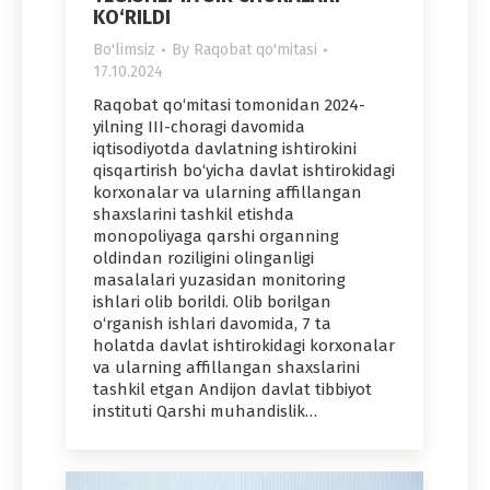
KO‘RILDI
Bo'limsiz
By
Raqobat qo'mitasi
17.10.2024
Raqobat qo‘mitasi tomonidan 2024-
yilning III-choragi davomida
iqtisodiyotda davlatning ishtirokini
qisqartirish bo‘yicha davlat ishtirokidagi
korxonalar va ularning affillangan
shaxslarini tashkil etishda
monopoliyaga qarshi organning
oldindan roziligini olinganligi
masalalari yuzasidan monitoring
ishlari olib borildi. Olib borilgan
o‘rganish ishlari davomida, 7 ta
holatda davlat ishtirokidagi korxonalar
va ularning affillangan shaxslarini
tashkil etgan Andijon davlat tibbiyot
instituti Qarshi muhandislik…