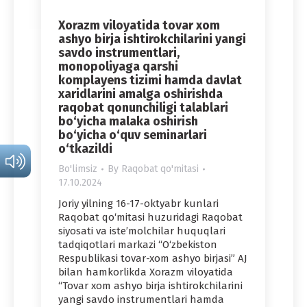
Xorazm viloyatida tovar xom
ashyo birja ishtirokchilarini yangi
savdo instrumentlari,
monopoliyaga qarshi
komplayens tizimi hamda davlat
xaridlarini amalga oshirishda
raqobat qonunchiligi talablari
bo‘yicha malaka oshirish
bo‘yicha o‘quv seminarlari
o‘tkazildi
Bo'limsiz
By
Raqobat qo'mitasi
17.10.2024
Joriy yilning 16-17-oktyabr kunlari
Raqobat qo‘mitasi huzuridagi Raqobat
siyosati va iste’molchilar huquqlari
tadqiqotlari markazi “O‘zbekiston
Respublikasi tovar-xom ashyo birjasi” AJ
bilan hamkorlikda Xorazm viloyatida
“Tovar xom ashyo birja ishtirokchilarini
yangi savdo instrumentlari hamda