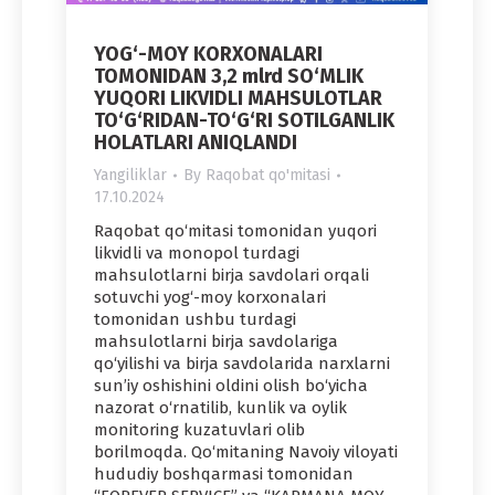
YOG‘-MOY KORXONALARI
TOMONIDAN 3,2 mlrd SO‘MLIK
YUQORI LIKVIDLI MAHSULOTLAR
TO‘G‘RIDAN-TO‘G‘RI SOTILGANLIK
HOLATLARI ANIQLANDI
Yangiliklar
By
Raqobat qo'mitasi
17.10.2024
Raqobat qo‘mitasi tomonidan yuqori
likvidli va monopol turdagi
mahsulotlarni birja savdolari orqali
sotuvchi yog‘-moy korxonalari
tomonidan ushbu turdagi
mahsulotlarni birja savdolariga
qo‘yilishi va birja savdolarida narxlarni
sun’iy oshishini oldini olish bo‘yicha
nazorat o‘rnatilib, kunlik va oylik
monitoring kuzatuvlari olib
borilmoqda. Qo‘mitaning Navoiy viloyati
hududiy boshqarmasi tomonidan