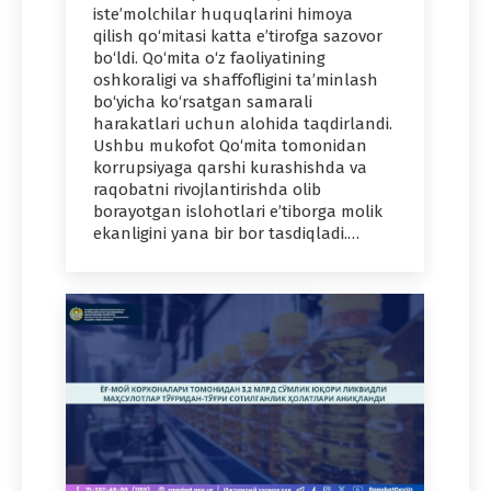
iste’molchilar huquqlarini himoya
qilish qo‘mitasi katta e’tirofga sazovor
bo‘ldi. Qo‘mita o‘z faoliyatining
oshkoraligi va shaffofligini ta’minlash
bo‘yicha ko‘rsatgan samarali
harakatlari uchun alohida taqdirlandi.
Ushbu mukofot Qo‘mita tomonidan
korrupsiyaga qarshi kurashishda va
raqobatni rivojlantirishda olib
borayotgan islohotlari e’tiborga molik
ekanligini yana bir bor tasdiqladi.…