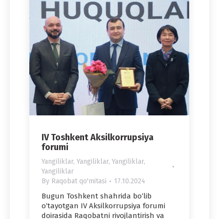
IV Toshkent Aksilkorrupsiya
forumi
Yangiliklar
,
Yangiliklar
,
Yangiliklar
,
Yangiliklar
By
Raqobat qo'mitasi
17.10.2024
Bugun Toshkent shahrida bo‘lib
o‘tayotgan IV Aksilkorrupsiya forumi
doirasida Raqobatni rivojlantirish va