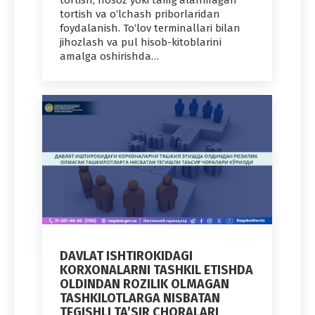
tortish; nosoz yoki tamg‘alanmagan
tortish va o‘lchash priborlaridan
foydalanish. To‘lov terminallari bilan
jihozlash va pul hisob-kitoblarini
amalga oshirishda…
DAVLAT ISHTIROKIDAGI
KORXONALARNI TASHKIL ETISHDA
OLDINDAN ROZILIK OLMAGAN
TASHKILOTLARGA NISBATAN
TEGISHLI TA’SIR CHORALARI