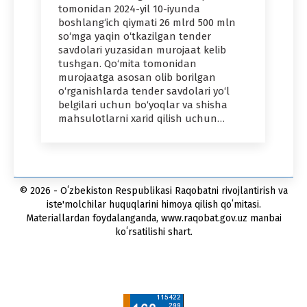
tomonidan 2024-yil 10-iyunda
boshlang‘ich qiymati 26 mlrd 500 mln
so‘mga yaqin o‘tkazilgan tender
savdolari yuzasidan murojaat kelib
tushgan. Qo‘mita tomonidan
murojaatga asosan olib borilgan
o‘rganishlarda tender savdolari yo‘l
belgilari uchun bo‘yoqlar va shisha
mahsulotlarni xarid qilish uchun…
© 2026 - Oʻzbekiston Respublikasi Raqobatni rivojlantirish va
iste'molchilar huquqlarini himoya qilish qoʻmitasi.
Materiallardan foydalanganda, www.raqobat.gov.uz manbai
koʻrsatilishi shart.