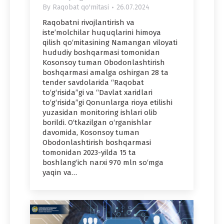
By
Raqobat qo'mitasi
26.07.2024
Raqobatni rivojlantirish va
iste’molchilar huquqlarini himoya
qilish qo‘mitasining Namangan viloyati
hududiy boshqarmasi tomonidan
Kosonsoy tuman Obodonlashtirish
boshqarmasi amalga oshirgan 28 ta
tender savdolarida “Raqobat
to‘g‘risida”gi va “Davlat xaridlari
to‘g‘risida”gi Qonunlarga rioya etilishi
yuzasidan monitoring ishlari olib
borildi. O‘tkazilgan o‘rganishlar
davomida, Kosonsoy tuman
Obodonlashtirish boshqarmasi
tomonidan 2023-yilda 15 ta
boshlang‘ich narxi 970 mln so‘mga
yaqin va…