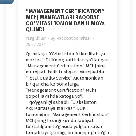
“MANAGEMENT CERTIFICATION”
MChJ MANFAATLARI RAQOBAT
QO‘MITASI TOMONIDAN HIMOYa
QILINDI
Yangiliklar
By
Raqobat qo'mitasi
26.07.2024
Qo‘mitaga “O‘zbekiston Akkreditatsiya
markazi” DUKning xati bilan yo‘llangan
“Management Certification” MChJning
murojaati kelib tushgan. Murojaatda
“Total Quality Service” XK tomonidan
bir qancha korxonalarga
“Management Certification” MChJ
qo‘pol ravishda xatoga yo‘l
=qo‘yganligi sababli, “O‘zbekiston
Akkreditatsiya markazi” DUK
tomonidan “Management Certification”
MChJning hozirgi kunda faoliyati
to‘xtatilgani to‘g‘risida yolg‘on xabar
tarqatilayotganligi, bu haqiqatga to‘g‘ri