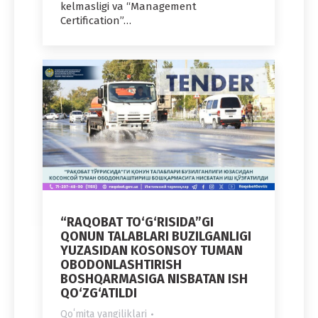
kelmasligi va “Management
Certification”…
“RAQOBAT TO‘G‘RISIDA”GI
QONUN TALABLARI BUZILGANLIGI
YUZASIDAN KOSONSOY TUMAN
OBODONLASHTIRISH
BOSHQARMASIGA NISBATAN ISH
QO‘ZG‘ATILDI
Qoʻmita yangiliklari