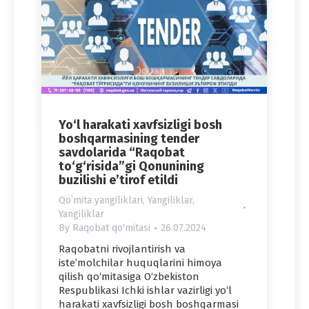
Yo‘l harakati xavfsizligi bosh
boshqarmasining tender
savdolarida “Raqobat
to‘g‘risida”gi Qonunining
buzilishi e’tirof etildi
Qoʻmita yangiliklari
,
Yangiliklar
,
Yangiliklar
By
Raqobat qo'mitasi
26.07.2024
Raqobatni rivojlantirish va
iste’molchilar huquqlarini himoya
qilish qo‘mitasiga O‘zbekiston
Respublikasi Ichki ishlar vazirligi yo‘l
harakati xavfsizligi bosh boshqarmasi