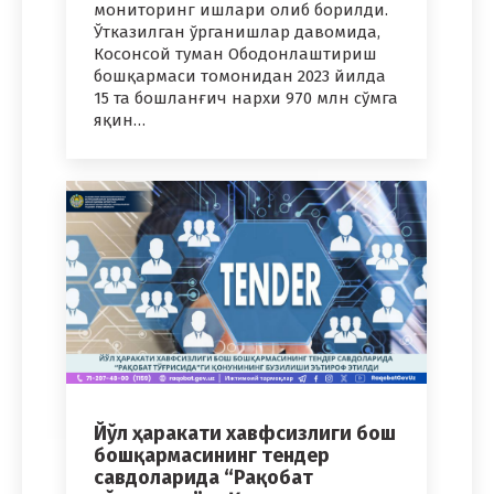
мониторинг ишлари олиб борилди.
Ўтказилган ўрганишлар давомида,
Косонсой туман Ободонлаштириш
бошқармаси томонидан 2023 йилда
15 та бошланғич нархи 970 млн сўмга
яқин…
Йўл ҳаракати хавфсизлиги бош
бошқармасининг тендер
савдоларида “Рақобат