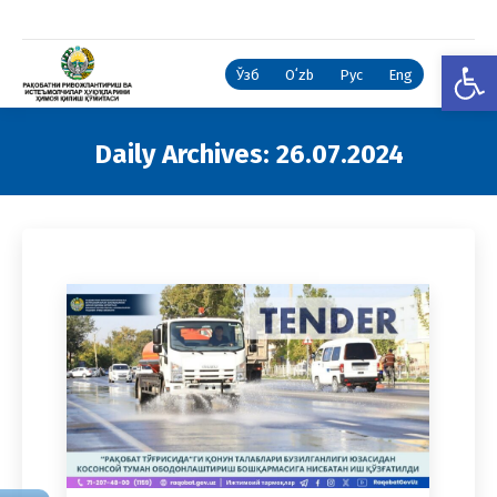
Open
Ўзб
Oʻzb
Рус
Eng
Daily Archives:
26.07.2024
You are here: