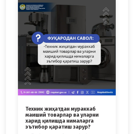
Техник жиҳатдан мураккаб
маиший товарлар ва уларни
харид қилишда нималарга
эътибор қаратиш зарур?