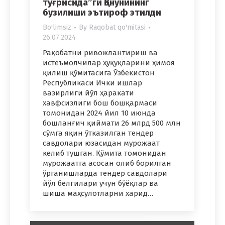
тўғрисида”ги Қонунининг
бузилиши эътироф этилди
Bo'limsiz
By
Raqobat qo'mitasi
26.07.2024
Рақобатни ривожлантириш ва
истеъмолчилар ҳуқуқларини ҳимоя
қилиш қўмитасига Ўзбекистон
Республикаси Ички ишлар
вазирлиги йўл ҳаракати
хавфсизлиги бош бошқармаси
томонидан 2024 йил 10 июнда
бошланғич қиймати 26 млрд 500 млн
сўмга яқин ўтказилган тендер
савдолари юзасидан мурожаат
келиб тушган. Қўмита томонидан
мурожаатга асосан олиб борилган
ўрганишларда тендер савдолари
йўл белгилари учун бўёқлар ва
шиша маҳсулотларни харид…