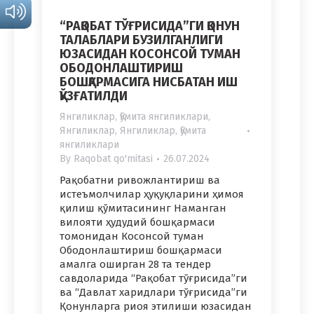
“РАҚОБАТ ТЎҒРИСИДА”ГИ ҚОНУН
ТАЛАБЛАРИ БУЗИЛГАНЛИГИ
ЮЗАСИДАН КОСОНСОЙ ТУМАН
ОБОДОНЛАШТИРИШ
БОШҚАРМАСИГА НИСБАТАН ИШ
ҚЎЗҒАТИЛДИ
Янгиликлар
,
Қўмита янгиликлари
,
Янгиликлар
,
Янгиликлар
,
Қўмита
янгиликлари
By
Raqobat qo'mitasi
26.07.2024
Рақобатни ривожлантириш ва
истеъмолчилар ҳуқуқларини ҳимоя
қилиш қўмитасининг Наманган
вилояти ҳудудий бошқармаси
томонидан Косонсой туман
Ободонлаштириш бошқармаси
амалга оширган 28 та тендер
савдоларида “Рақобат тўғрисида”ги
ва “Давлат харидлари тўғрисида”ги
Қонунларга риоя этилиши юзасидан