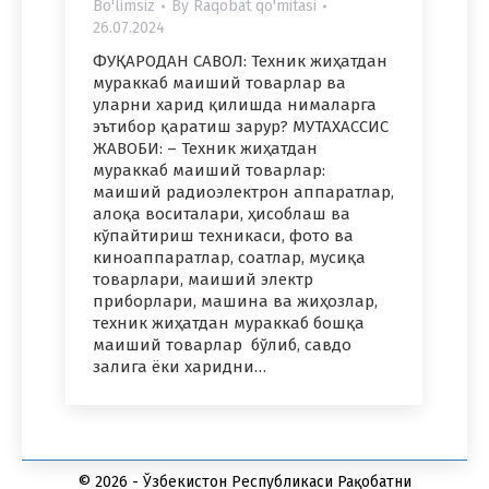
Bo'limsiz
By
Raqobat qo'mitasi
26.07.2024
ФУҚАРОДАН САВОЛ: Техник жиҳатдан
мураккаб маиший товарлар ва
уларни харид қилишда нималарга
эътибор қаратиш зарур? МУТАХАССИС
ЖАВОБИ: – Техник жиҳатдан
мураккаб маиший товарлар:
маиший радиоэлектрон аппаратлар,
алоқа воситалари, ҳисоблаш ва
кўпайтириш техникаси, фото ва
киноаппаратлар, соатлар, мусиқа
товарлари, маиший электр
приборлари, машина ва жиҳозлар,
техник жиҳатдан мураккаб бошқа
маиший товарлар бўлиб, савдо
залига ёки харидни…
© 2026 - Ўзбекистон Республикаси Рақобатни