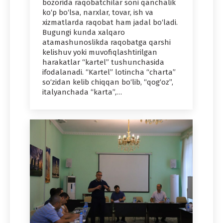
bozorida raqobatchilar soni qanchalik
ko‘p bo‘lsa, narxlar, tovar, ish va
xizmatlarda raqobat ham jadal bo‘ladi.
Bugungi kunda xalqaro
atamashunoslikda raqobatga qarshi
kelishuv yoki muvofiqlashtirilgan
harakatlar “kartel” tushunchasida
ifodalanadi. “Kartel” lotincha “charta”
so‘zidan kelib chiqqan bo‘lib, “qog‘oz”,
italyanchada “karta”,…