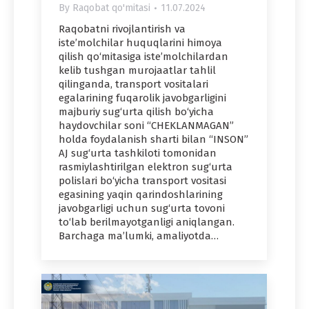
By
Raqobat qo'mitasi
11.07.2024
Raqobatni rivojlantirish va
iste’molchilar huquqlarini himoya
qilish qo‘mitasiga iste’molchilardan
kelib tushgan murojaatlar tahlil
qilinganda, transport vositalari
egalarining fuqarolik javobgarligini
majburiy sug‘urta qilish bo‘yicha
haydovchilar soni “CHEKLANMAGAN”
holda foydalanish sharti bilan “INSON”
AJ sug‘urta tashkiloti tomonidan
rasmiylashtirilgan elektron sug‘urta
polislari bo‘yicha transport vositasi
egasining yaqin qarindoshlarining
javobgarligi uchun sug‘urta tovoni
to‘lab berilmayotganligi aniqlangan.
Barchaga ma’lumki, amaliyotda…