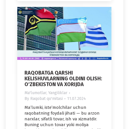
RAQOBATGA QARSHI
KELISHUVLARNING OLDINI OLISH:
O‘ZBEKISTON VA XORIJDA
Ma'lumotlar
,
Yangiliklar
By
Raqobat qo'mitasi
11.07.2024
Ma’lumki, iste’molchilar uchun
raqobatning foydali jihati — bu arzon
narxlar, sifatli tovar, ish va xizmatdir.
Buning uchun tovar yoki moliya