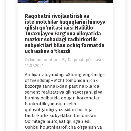
Raqobatni rivojlantirish va
iste’molchilar huquqlarini himoya
qilish qo‘mitasi raisi Halilillo
Turaxujayev Farg‘ona viloyatida
mazkur sohadagi tadbirkorlik
subyektlari bilan ochiq formatda
uchrashuv o‘tkazdi
Ochiq muloqotlar
By
Raqobat qo'mitasi
11.07.2024
Andijon viloyatidagi «Shangfeng-bridge
of friendship» MChJ tomonidan ichki
bozorga tannarxdan past narxlarda
sement realizatsiya qilinayotganligi va
buning oqibatida qolgan korxonalar
bankrotlik yoqasiga kelib
qolayotganligi yuzasidan boshqa
tadbirkorlik subyektlari tomonidan
Qo‘mitaga murojaat qilingan edi.
Ushbu holatni atroflicha o‘rganish va