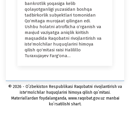
bankrotlik yoqasiga kelib
qolayotganligi yuzasidan boshqa
tadbirkorlik subyektlari tomonidan
Qo‘mitaga murojaat qilingan edi.
Ushbu holatni atroflicha o‘rganish va
mavjud vaziyatga aniqlik kiritish
maqsadida Raqobatni rivojlantirish va
iste’molchilar huquqlarini himoya
qilish qo‘mitasi raisi Halilillo
Turaxujayev Farg‘ona…
© 2026 - Oʻzbekiston Respublikasi Raqobatni rivojlantirish va
iste'molchilar huquqlarini himoya qilish qoʻmitasi.
Materiallardan foydalanganda, www.raqobat.gov.uz manbai
koʻrsatilishi shart.