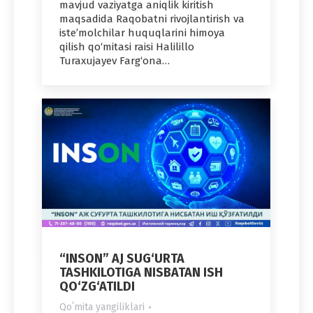
mavjud vaziyatga aniqlik kiritish
maqsadida Raqobatni rivojlantirish va
iste’molchilar huquqlarini himoya
qilish qo‘mitasi raisi Halilillo
Turaxujayev Farg‘ona…
“INSON” AJ SUG‘URTA
TASHKILOTIGA NISBATAN ISH
QO‘ZG‘ATILDI
Qoʻmita yangiliklari