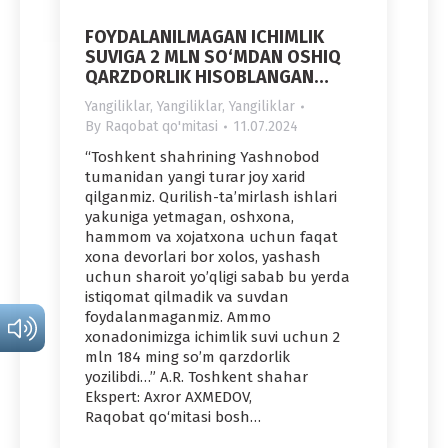
FOYDALANILMAGAN ICHIMLIK
SUVIGA 2 MLN SO‘MDAN OSHIQ
QARZDORLIK HISOBLANGAN…
Yangiliklar
,
Yangiliklar
,
Yangiliklar
By
Raqobat qo'mitasi
11.07.2024
“Toshkent shahrining Yashnobod
tumanidan yangi turar joy xarid
qilganmiz. Qurilish-ta’mirlash ishlari
yakuniga yetmagan, oshxona,
hammom va xojatxona uchun faqat
xona devorlari bor xolos, yashash
uchun sharoit yo’qligi sabab bu yerda
istiqomat qilmadik va suvdan
foydalanmaganmiz. Ammo
xonadonimizga ichimlik suvi uchun 2
mln 184 ming so’m qarzdorlik
yozilibdi…” A.R. Toshkent shahar
Ekspert: Axror AXMEDOV,
Raqobat qo‘mitasi bosh…