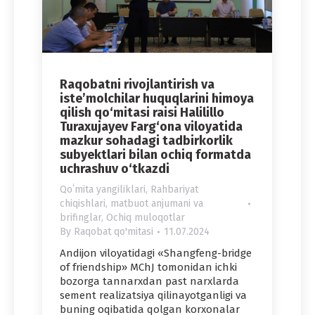
Raqobatni rivojlantirish va
iste’molchilar huquqlarini himoya
qilish qo‘mitasi raisi Halilillo
Turaxujayev Farg‘ona viloyatida
mazkur sohadagi tadbirkorlik
subyektlari bilan ochiq formatda
uchrashuv o‘tkazdi
Qoʻmita yangiliklari
,
Rahbariyat
chiqishlari, matbuot anjumani va
brifinglar
,
Ochiq muloqotlar
By
Raqobat qo'mitasi
11.07.2024
Andijon viloyatidagi «Shangfeng-bridge
of friendship» MChJ tomonidan ichki
bozorga tannarxdan past narxlarda
sement realizatsiya qilinayotganligi va
buning oqibatida qolgan korxonalar