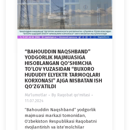
“BAHOUDDIN NAQSHBAND”
YODGORLIK MAJMUASIGA
HISOBLANGAN QO‘SHIMCHA
TO‘LOV YUZASIDAN “BUXORO
HUDUDIY ELYEKTR TARMOQLARI
KORXONASI” AJGA NISBATAN ISH
QO‘ZG‘ATILDI
Ma'lumotlar
By
Raqobat qo'mitasi
11.07.2024
“Bahouddin Naqshband” yodgorlik
majmuasi markazi tomonidan,
O‘zbekiston Respublikasi Raqobatni
rivojlantirish va iste’molchilar