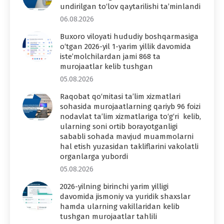
undirilgan to‘lov qaytarilishi ta’minlandi
06.08.2026
Buxoro viloyati hududiy boshqarmasiga
o‘tgan 2026-yil 1-yarim yillik davomida
iste’molchilardan jami 868 ta
murojaatlar kelib tushgan
05.08.2026
Raqobat qo‘mitasi ta’lim xizmatlari
sohasida murojaatlarning qariyb 96 foizi
nodavlat ta’lim xizmatlariga to‘g‘ri kelib,
ularning soni ortib borayotganligi
sababli sohada mavjud muammolarni
hal etish yuzasidan takliflarini vakolatli
organlarga yubordi
05.08.2026
2026-yilning birinchi yarim yilligi
davomida jismoniy va yuridik shaxslar
hamda ularning vakillaridan kelib
tushgan murojaatlar tahlili