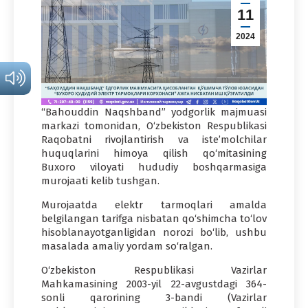
11
2024
“Bahouddin Naqshband” yodgorlik majmuasi
markazi tomonidan, O‘zbekiston Respublikasi
Raqobatni rivojlantirish va iste’molchilar
huquqlarini himoya qilish qo‘mitasining
Buxoro viloyati hududiy boshqarmasiga
murojaati kelib tushgan.
Murojaatda elektr tarmoqlari amalda
belgilangan tarifga nisbatan qo‘shimcha to‘lov
hisoblanayotganligidan norozi bo‘lib, ushbu
masalada amaliy yordam so‘ralgan.
O‘zbekiston Respublikasi Vazirlar
Mahkamasining 2003-yil 22-avgustdagi 364-
sonli qarorining 3-bandi (Vazirlar