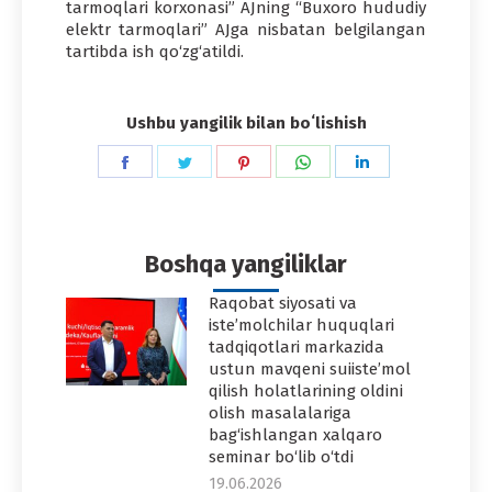
tarmoqlari korxonasi” AJning “Buxoro hududiy
elektr tarmoqlari” AJga nisbatan belgilangan
tartibda ish qo‘zg‘atildi.
Ushbu yangilik bilan boʻlishish
Share
Share
Share
Share
Share
on
on
on
on
on
Facebook
Twitter
Pinterest
WhatsApp
LinkedIn
Boshqa yangiliklar
Raqobat siyosati va
iste’molchilar huquqlari
tadqiqotlari markazida
ustun mavqeni suiiste’mol
qilish holatlarining oldini
olish masalalariga
bag‘ishlangan xalqaro
seminar bo‘lib o‘tdi
19.06.2026