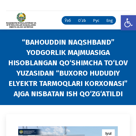
Open
Ўзб
Oʻzb
Рус
Eng
“BAHOUDDIN NAQSHBAND”
YODGORLIK MAJMUASIGA
HISOBLANGAN QO‘SHIMCHA TO‘LOV
YUZASIDAN “BUXORO HUDUDIY
ELYEKTR TARMOQLARI KORXONASI”
AJGA NISBATAN ISH QO‘ZG‘ATILDI
You are here:
Iyul