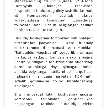
Mahkamasining 10.09.2003-yildagi 525-f-sonli
Farmoyishi 1-bandi)da O‘zbekiston
Respublikasi hududidagi diniy tashkilotlar 2003
yil 1-sentyabrdan boshlab ularga
ko‘rsatiladigan kommunal xizmatlarga
to‘lovlarni aholi uchun belgilangan tariflar
bo‘yicha to‘lashi ko‘rsatilgan.
Hududiy boshqarma tomonidan olib borilgan
o‘rganishlar jarayonida “Buxoro hududiy
elektr tarmoqlari korxonasi” AJ tomonidan
“Bahouddin Naqshband” yodgorlik majmuasi
markaziga yetkazib berilgan elektr energiya
uchun yuritilgan hisob-kitoblarda yuqoridagi
qaror talablariga rioya qilmagan holda
amalda belgilangan tariflarni oshirib qo‘llash
natijasida majmuaga nisbatan 115,0 mln
so‘mlik qo‘shimcha to‘lov hisoblanganligi
aniqlangan.
Shu munosabat bilan, boshqarma maxsus
komissiyasi tomonidan qonunchilikda
belgilangan tartibda “Hududiy elektr