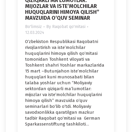
QIZIQARLI MA’LUMOTLAR:
MIJOZLAR VA ISTE’MOLCHILAR
HUQUQLARINI HIMOYA QILISH”
MAVZUIDA O‘QUV SEMINAR
Bo'limsiz
By
Raqobat qo'mitasi
12.03.2024
O‘zbekiston Respublikasi Raqobatni
rivojlantirish va iste’molchilar
huquqlarini himoya qilish qo‘mitasi
tomonidan Toshkent viloyati va
Toshkent shahri Yoshlar markazlarida
15 mart –Butunjahon iste’molchilar
huquqlari kuni munosabati bilan
talaba yoshlar uchun “Moliyaviy
sektordan qiziqarli ma’lumotlar:
mijozlar va iste’molchilar huquqlarini
himoya qilish” mavzuida o‘quv
seminarlari bo‘lib o‘tdi. Moliyaviy
savodxonlikka qaratilgan mazkur
tadbir Raqobat qo‘mitasi va German
Sparkassenstiftung tashkiloti…