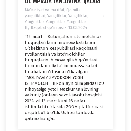
OLIMPIADA TANLOVI NATIJALARI
Maʼnaviyat va maʼrifat
,
Qoʻmita
yangiliklari
,
Yangiliklar
,
Yangiliklar
,
Yangiliklar
,
Yangiliklar
,
Yangiliklar
By
Raqobat qo'mitasi
13.03.2024
“15-mart – Butunjahon iste’molchilar
huquqlari kuni” munosabati bilan
O‘zbekiston Respublikasi Raqobatni
rivojlantirish va iste’molchilar
huquqlarini himoya qilish qo‘mitasi
tomonidan oliy ta’lim muassasalari
talabalari o‘rtasida o‘tkazilgan
“MOLIYAVIY SAVODXON YOSH
ISTE’MOLCHI” III-onlayn olimpiadasi o‘z
nihoyasiga yetdi. Mazkur tanlovning
yakuniy (onlayn savol-javob) bosqichi
2024-yil 12-mart kuni 16 nafar
ishtirokchi o‘rtasida ZOOM platformasi
orqali bo‘lib o‘tdi. Ushbu tanlovda
qatnashishga…