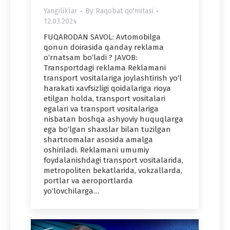
Yangiliklar
By
Raqobat qo'mitasi
12.03.2024
FUQARODAN SAVOL: Avtomobilga
qonun doirasida qanday reklama
o‘rnatsam bo‘ladi ? JAVOB:
Transportdagi reklama Reklamani
transport vositalariga joylashtirish yo‘l
harakati xavfsizligi qoidalariga rioya
etilgan holda, transport vositalari
egalari va transport vositalariga
nisbatan boshqa ashyoviy huquqlarga
ega bo‘lgan shaxslar bilan tuzilgan
shartnomalar asosida amalga
oshiriladi. Reklamani umumiy
foydalanishdagi transport vositalarida,
metropoliten bekatlarida, vokzallarda,
portlar va aeroportlarda
yo‘lovchilarga…