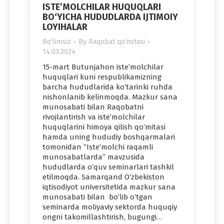
ISTE’MOLCHILAR HUQUQLARI
BO‘YICHA HUDUDLARDA IJTIMOIY
LOYIHALAR
Bo'limsiz
By
Raqobat qo'mitasi
14.03.2024
15-mart Butunjahon iste’molchilar
huquqlari kuni respublikamizning
barcha hududlarida ko‘tarinki ruhda
nishonlanib kelinmoqda. Mazkur sana
munosabati bilan Raqobatni
rivojlantirish va iste’molchilar
huquqlarini himoya qilish qo‘mitasi
hamda uning hududiy boshqarmalari
tomonidan “Iste’molchi raqamli
munosabatlarda” mavzusida
hududlarda o‘quv seminarlari tashkil
etilmoqda. Samarqand O‘zbekiston
iqtisodiyot universitetida mazkur sana
munosabati bilan bo‘lib o‘tgan
seminarda moliyaviy sektorda huquqiy
ongni takomillashtirish, bugungi…