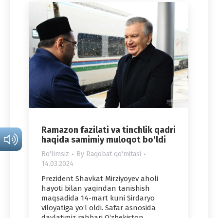
Ramazon fazilati va tinchlik qadri
haqida samimiy muloqot bo‘ldi
Bo'limsiz
By
Raqobat qo'mitasi
14.03.2024
Prezident Shavkat Mirziyoyev aholi
hayoti bilan yaqindan tanishish
maqsadida 14-mart kuni Sirdaryo
viloyatiga yo‘l oldi. Safar asnosida
davlatimiz rahbari O‘zbekiston