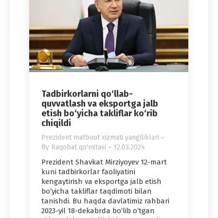
Tadbirkorlarni qo‘llab-
quvvatlash va eksportga jalb
etish bo‘yicha takliflar ko‘rib
chiqildi
Prezident matbuot xizmati yangiliklari
By
Raqobat qo'mitasi
12.03.2024
Prezident Shavkat Mirziyoyev 12-mart
kuni tadbirkorlar faoliyatini
kengaytirish va eksportga jalb etish
bo‘yicha takliflar taqdimoti bilan
tanishdi. Bu haqda davlatimiz rahbari
2023-yil 18-dekabrda bo‘lib o‘tgan