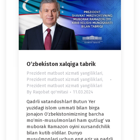
O‘zbekiston xalqiga tabrik
Prezident matbuot xizmati yangiliklari
,
Prezident matbuot xizmati yangiliklari
,
Prezident matbuot xizmati yangiliklari
By
Raqobat qo'mitasi
11.03.2024
Qadrli vatandoshlar! Butun Yer
yuzidagi islom ummati bilan birga
jonajon O‘zbekistonimizning barcha
mo‘min-musulmonlari ham qutlug‘ va
muborak Ramazon oyini xursandchilik
bilan kutib oldilar. Dunyo
musulmonlari uchun eng aziz va qadrli