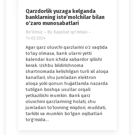
Qarzdorlik yuzaga kelganda
banklarning iste’molchilar bilan
o‘zaro munosabatlari
Bo'limsiz
By
Raqobat qo'mitasi
14.03.2024
Agar qarz oluvchi qarzlarini o‘z vaqtida
to‘lay olmasa, bank ularni yetti
kalendar kun ichida xabardor qilishi
kerak. Ushbu bildirishnoma
shartnomada kelishilgan turli xil aloqa
kanallari, shu jumladan elektron
aloqa yoki qonun hujjatlarida nazarda
tutilgan boshqa usullar orqali
yetkazilishi mumkin. Bank qarz
oluvchini qarzlarining holati, shu
jumladan to‘lovning miqdori, muddati,
tarkibi va mumkin bo‘lgan oqibatlari
to‘g‘risida…