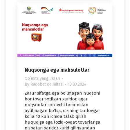
Nuqsonga ega mahsulotlar
Qoʻmita yangiliklari
By
Raqobat qo'mitasi
13.03.2024
Zarur sifatga ega bo‘lmagan nuqsoni
bor tovar sotilgan xaridor, agar
nuqsonlar sotuvchi tomonidan
aytilmagan bo‘lsa, o‘zining tanloviga
ko‘ra 10 kun ichida talab qilish
huquqiga ega (oziq-ovqat tovarlariga
nisbatan xaridor xarid qilingandan