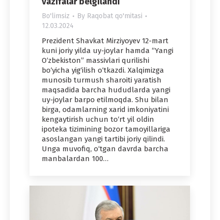
vazifalar belgilandi
Bo'limsiz
By
Raqobat qo'mitasi
12.03.2024
Prezident Shavkat Mirziyoyev 12-mart
kuni joriy yilda uy-joylar hamda “Yangi
O‘zbekiston” massivlari qurilishi
bo‘yicha yig‘ilish o‘tkazdi. Xalqimizga
munosib turmush sharoiti yaratish
maqsadida barcha hududlarda yangi
uy-joylar barpo etilmoqda. Shu bilan
birga, odamlarning xarid imkoniyatini
kengaytirish uchun to‘rt yil oldin
ipoteka tizimining bozor tamoyillariga
asoslangan yangi tartibi joriy qilindi.
Unga muvofiq, o‘tgan davrda barcha
manbalardan 100…