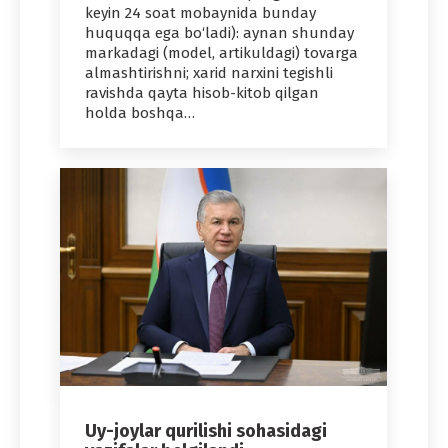
keyin 24 soat mobaynida bunday
huquqqa ega bo‘ladi): aynan shunday
markadagi (model, artikuldagi) tovarga
almashtirishni; xarid narxini tegishli
ravishda qayta hisob-kitob qilgan
holda boshqa…
Uy-joylar qurilishi sohasidagi