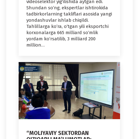
videoselektor yig‘ilishida aytgan edi.
Shundan so‘ng, ekspertlar ishtirokida
tadbirkorlarning takliflari asosida yangi
yondashuvlar ishlab chiqildi.
Tahlillarga ko‘ra, o‘tgan yili eksportchi
korxonalarga 665 milliard so‘mlik
yordam ko‘rsatilib, 3 milliard 200
million…
“MOLIYAVIY SEKTORDAN