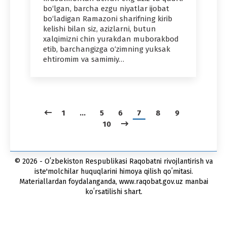
bo‘lgan, barcha ezgu niyatlar ijobat
bo‘ladigan Ramazoni sharifning kirib
kelishi bilan siz, azizlarni, butun
xalqimizni chin yurakdan muborakbod
etib, barchangizga o‘zimning yuksak
ehtiromim va samimiy…
1
…
5
6
7
8
9
10
© 2026 - Oʻzbekiston Respublikasi Raqobatni rivojlantirish va
iste'molchilar huquqlarini himoya qilish qoʻmitasi.
Materiallardan foydalanganda, www.raqobat.gov.uz manbai
koʻrsatilishi shart.