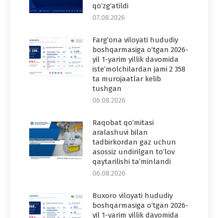
qo‘zg‘atildi
07.08.2026
Farg‘ona viloyati hududiy
boshqarmasiga o‘tgan 2026-
yil 1-yarim yillik davomida
iste’molchilardan jami 2 358
ta murojaatlar kelib
tushgan
06.08.2026
Raqobat qo‘mitasi
aralashuvi bilan
tadbirkordan gaz uchun
asossiz undirilgan to‘lov
qaytarilishi ta’minlandi
06.08.2026
Buxoro viloyati hududiy
boshqarmasiga o‘tgan 2026-
yil 1-yarim yillik davomida