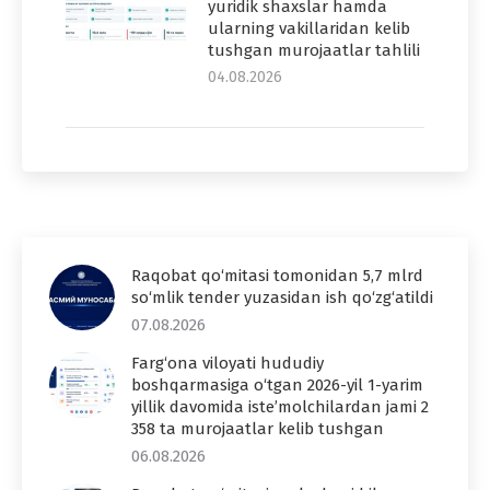
yuridik shaxslar hamda
ularning vakillaridan kelib
tushgan murojaatlar tahlili
04.08.2026
Raqobat qo‘mitasi tomonidan 5,7 mlrd
so‘mlik tender yuzasidan ish qo‘zg‘atildi
07.08.2026
Farg‘ona viloyati hududiy
boshqarmasiga o‘tgan 2026-yil 1-yarim
yillik davomida iste’molchilardan jami 2
358 ta murojaatlar kelib tushgan
06.08.2026