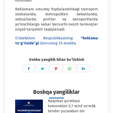
oshiriladi.
Reklamani umumiy foydalanishdagi transport
vositalarida, metropoliten bekatlarida,
vokzallarda, portlar va aeroportlarda
yo‘lovchilarga xabar beruvchi ovozli tarmoqlar
orqali tarqatish taqiqlanadi.
O‘zbekiston Respublikasining
“Reklama
to‘g‘risida”gi
Qonuning 33-modda.
Ushbu yangilik bilan boʻlishish
Share
Share
Share
Share
Share
on
on
on
on
on
Facebook
Twitter
Pinterest
WhatsApp
LinkedIn
Boshqa yangiliklar
Raqobat qo‘mitasi
tomonidan 5,7 mlrd so‘mlik
tender yuzasidan ish