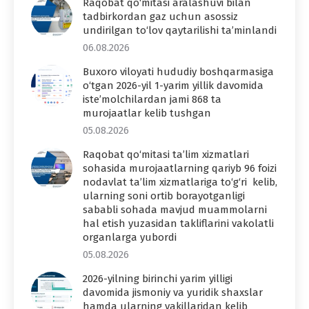
Raqobat qo‘mitasi aralashuvi bilan
tadbirkordan gaz uchun asossiz
undirilgan to‘lov qaytarilishi ta’minlandi
06.08.2026
Buxoro viloyati hududiy boshqarmasiga
o‘tgan 2026-yil 1-yarim yillik davomida
iste’molchilardan jami 868 ta
murojaatlar kelib tushgan
05.08.2026
Raqobat qo‘mitasi ta’lim xizmatlari
sohasida murojaatlarning qariyb 96 foizi
nodavlat ta’lim xizmatlariga to‘g‘ri kelib,
ularning soni ortib borayotganligi
sababli sohada mavjud muammolarni
hal etish yuzasidan takliflarini vakolatli
organlarga yubordi
05.08.2026
2026-yilning birinchi yarim yilligi
davomida jismoniy va yuridik shaxslar
hamda ularning vakillaridan kelib