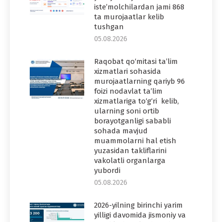
iste’molchilardan jami 868
ta murojaatlar kelib
tushgan
05.08.2026
Raqobat qo‘mitasi ta’lim
xizmatlari sohasida
murojaatlarning qariyb 96
foizi nodavlat ta’lim
xizmatlariga to‘g‘ri kelib,
ularning soni ortib
borayotganligi sababli
sohada mavjud
muammolarni hal etish
yuzasidan takliflarini
vakolatli organlarga
yubordi
05.08.2026
2026-yilning birinchi yarim
yilligi davomida jismoniy va