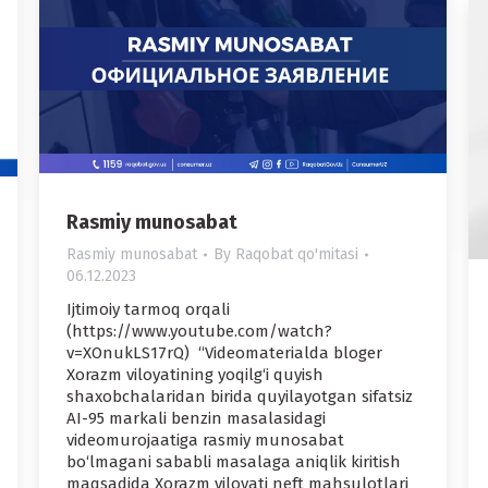
Rasmiy munosabat
Rasmiy munosabat
By
Raqobat qo'mitasi
06.12.2023
Ijtimoiy tarmoq orqali
(https://www.youtube.com/watch?
v=XOnukLS17rQ) “Videomaterialda bloger
Xorazm viloyatining yoqilg‘i quyish
shaxobchalaridan birida quyilayotgan sifatsiz
AI-95 markali benzin masalasidagi
videomurojaatiga rasmiy munosabat
bo‘lmagani sababli masalaga aniqlik kiritish
maqsadida Xorazm viloyati neft mahsulotlari