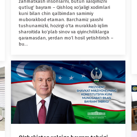
zahmatkash insonlarni, butun xalqimizni
qutlug‘ bayram – Qishloq xo‘jaligi xodimlari
kuni bilan chin qalbimdan samimiy
muborakbod etaman. Barchamiz yaxshi
tushunamizki, hozirgi o‘ta murakkab iqlim
sharoitida ko‘plab sinov va qiyinchiliklarga
qaramasdan, yerdan mo‘l hosil yetishtirish –
bu…