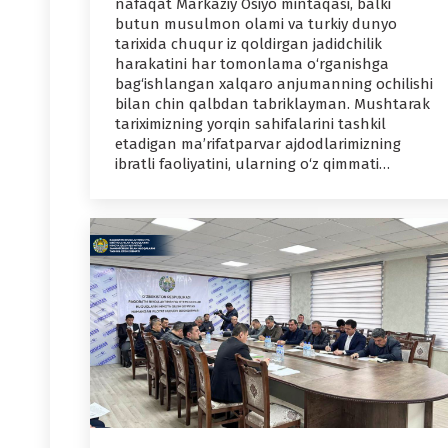
nafaqat Markaziy Osiyo mintaqasi, balki
butun musulmon olami va turkiy dunyo
tarixida chuqur iz qoldirgan jadidchilik
harakatini har tomonlama o‘rganishga
bag‘ishlangan xalqaro anjumanning ochilishi
bilan chin qalbdan tabriklayman. Mushtarak
tariximizning yorqin sahifalarini tashkil
etadigan ma’rifatparvar ajdodlarimizning
ibratli faoliyatini, ularning o‘z qimmati…