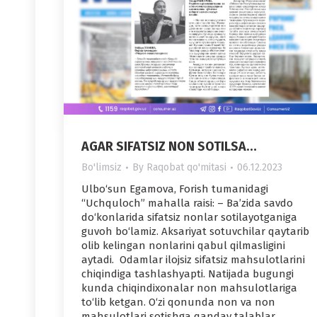
AGAR SIFATSIZ NON SOTILSA…
Bo'limsiz
By
Raqobat qo'mitasi
06.12.2023
Ulbo‘sun Egamova, Forish tumanidagi
“Uchquloch” mahalla raisi: – Ba’zida savdo
do‘konlarida sifatsiz nonlar sotilayotganiga
guvoh bo‘lamiz. Aksariyat sotuvchilar qaytarib
olib kelingan nonlarini qabul qilmasligini
aytadi. Odamlar ilojsiz sifatsiz mahsulotlarini
chiqindiga tashlashyapti. Natijada bugungi
kunda chiqindixonalar non mahsulotlariga
to‘lib ketgan. O‘zi qonunda non va non
mahsulotlari sotishga qanday talablar