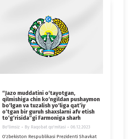
“Jazo muddatini o‘tayotgan,
qilmishiga chin ko‘ngildan pushaymon
bo‘lgan va tuzalish yo‘liga qat’iy
o‘tgan bir guruh shaxslarni afv etish
to‘g‘risida”gi Farmoniga sharh
Bo'limsiz
By
Raqobat qo'mitasi
06.12.2023
O‘zbekiston Respublikasi Prezidenti Shavkat