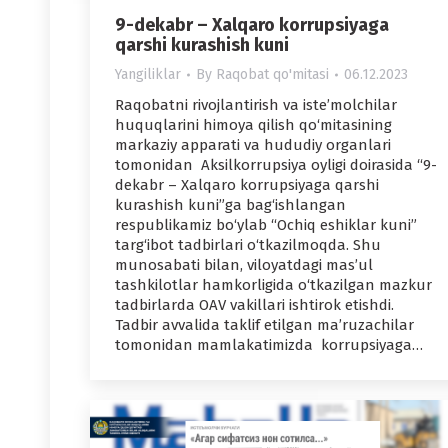
9-dekabr – Xalqaro korrupsiyaga
qarshi kurashish kuni
Yangiliklar
By
Raqobat qo'mitasi
06.12.2023
Raqobatni rivojlantirish va iste’molchilar
huquqlarini himoya qilish qo‘mitasining
markaziy apparati va hududiy organlari
tomonidan Aksilkorrupsiya oyligi doirasida “9-
dekabr – Xalqaro korrupsiyaga qarshi
kurashish kuni”ga bag‘ishlangan
respublikamiz bo‘ylab “Ochiq eshiklar kuni”
targ‘ibot tadbirlari o‘tkazilmoqda. Shu
munosabati bilan, viloyatdagi mas’ul
tashkilotlar hamkorligida o‘tkazilgan mazkur
tadbirlarda OAV vakillari ishtirok etishdi.
Tadbir avvalida taklif etilgan ma’ruzachilar
tomonidan mamlakatimizda korrupsiyaga…