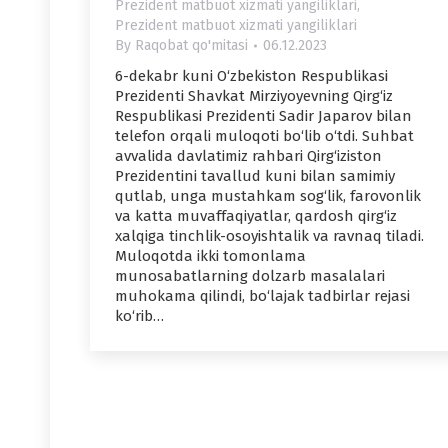
Prezident matbuot xizmati yangiliklari
,
Prezident matbuot xizmati yangiliklari
By
Raqobat qo'mitasi
06.12.2023
6-dekabr kuni O‘zbekiston Respublikasi
Prezidenti Shavkat Mirziyoyevning Qirg‘iz
Respublikasi Prezidenti Sadir Japarov bilan
telefon orqali muloqoti bo‘lib o‘tdi. Suhbat
avvalida davlatimiz rahbari Qirg‘iziston
Prezidentini tavallud kuni bilan samimiy
qutlab, unga mustahkam sog‘lik, farovonlik
va katta muvaffaqiyatlar, qardosh qirg‘iz
xalqiga tinchlik-osoyishtalik va ravnaq tiladi.
Muloqotda ikki tomonlama
munosabatlarning dolzarb masalalari
muhokama qilindi, bo‘lajak tadbirlar rejasi
ko‘rib…