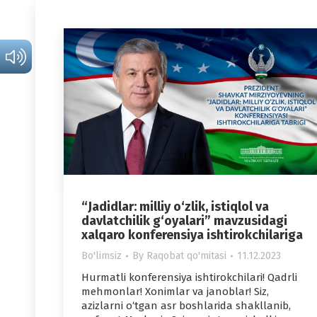
“Jadidlar: milliy o‘zlik, istiqlol va
davlatchilik g‘oyalari” mavzusidagi
xalqaro konferensiya ishtirokchilariga
Bo'limsiz
By
Raqobat qo'mitasi
11.12.2023
Hurmatli konferensiya ishtirokchilari! Qadrli
mehmonlar! Xonimlar va janoblar! Siz,
azizlarni o‘tgan asr boshlarida shakllanib,