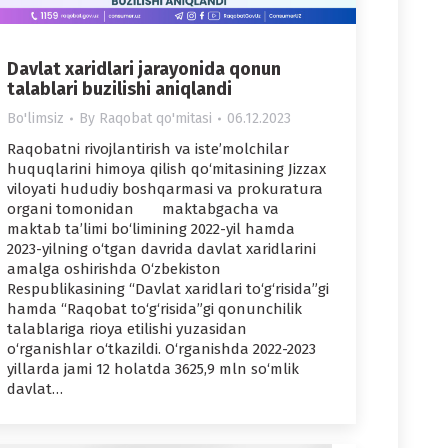
Davlat xaridlari jarayonida qonun
talablari buzilishi aniqlandi
Bo'limsiz
By
Raqobat qo'mitasi
06.12.2023
Raqobatni rivojlantirish va iste’molchilar
huquqlarini himoya qilish qo‘mitasining Jizzax
viloyati hududiy boshqarmasi va prokuratura
organi tomonidan maktabgacha va
maktab ta’limi bo‘limining 2022-yil hamda
2023-yilning o‘tgan davrida davlat xaridlarini
amalga oshirishda O‘zbekiston
Respublikasining “Davlat xaridlari to‘g‘risida”gi
hamda “Raqobat to‘g‘risida”gi qonunchilik
talablariga rioya etilishi yuzasidan
o‘rganishlar o‘tkazildi. O‘rganishda 2022-2023
yillarda jami 12 holatda 3625,9 mln so‘mlik
davlat…