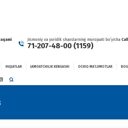
HUJJATLAR
JAMOATCHILIK KENGASHI
OCHIQ MAʼLUMOTLAR
GʻLANISH
raqami
Jismoniy va yuridik shaxslarning murojaati boʻyicha
Cal
71-207-48-00 (1159)
HUJJATLAR
JAMOATCHILIK KENGASHI
OCHIQ MAʼLUMOTLAR
BOG
TTER
INSTAGRAM
E
PAGE
NS
OPENS
IN
3
NEW
DOW
WINDOW