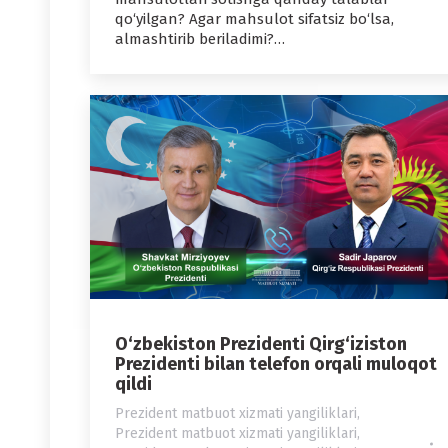
qo‘yilgan? Agar mahsulot sifatsiz bo‘lsa,
almashtirib beriladimi?…
O‘zbekiston Prezidenti Qirg‘iziston
Prezidenti bilan telefon orqali muloqot
qildi
Prezident matbuot xizmati yangiliklari
,
Prezident matbuot xizmati yangiliklari
,