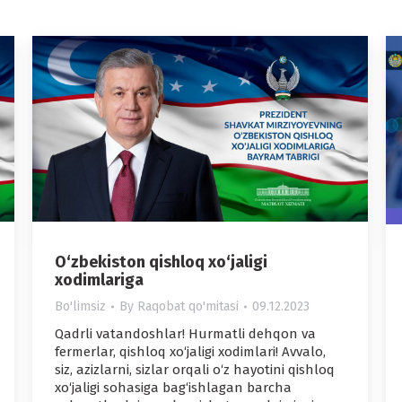
O‘zbekiston qishloq xo‘jaligi
xodimlariga
Bo'limsiz
By
Raqobat qo'mitasi
09.12.2023
Qadrli vatandoshlar! Hurmatli dehqon va
fermerlar, qishloq xo‘jaligi xodimlari! Avvalo,
siz, azizlarni, sizlar orqali o‘z hayotini qishloq
xo‘jaligi sohasiga bag‘ishlagan barcha