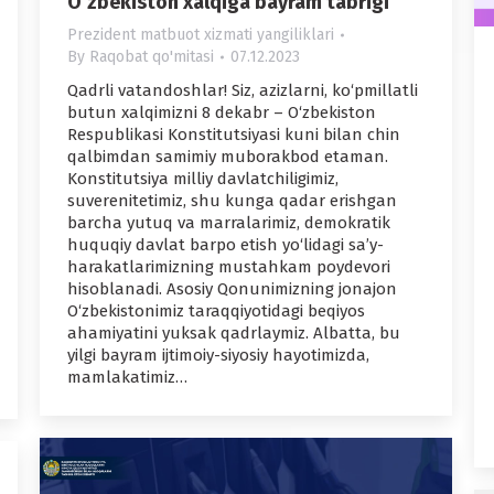
O‘zbekiston xalqiga bayram tabrigi
Prezident matbuot xizmati yangiliklari
By
Raqobat qo'mitasi
07.12.2023
Qadrli vatandoshlar! Siz, azizlarni, ko‘pmillatli
butun xalqimizni 8 dekabr – O‘zbekiston
Respublikasi Konstitutsiyasi kuni bilan chin
qalbimdan samimiy muborakbod etaman.
Konstitutsiya milliy davlatchiligimiz,
suverenitetimiz, shu kunga qadar erishgan
barcha yutuq va marralarimiz, demokratik
huquqiy davlat barpo etish yo‘lidagi sa’y-
harakatlarimizning mustahkam poydevori
hisoblanadi. Asosiy Qonunimizning jonajon
O‘zbekistonimiz taraqqiyotidagi beqiyos
ahamiyatini yuksak qadrlaymiz. Albatta, bu
yilgi bayram ijtimoiy-siyosiy hayotimizda,
mamlakatimiz…