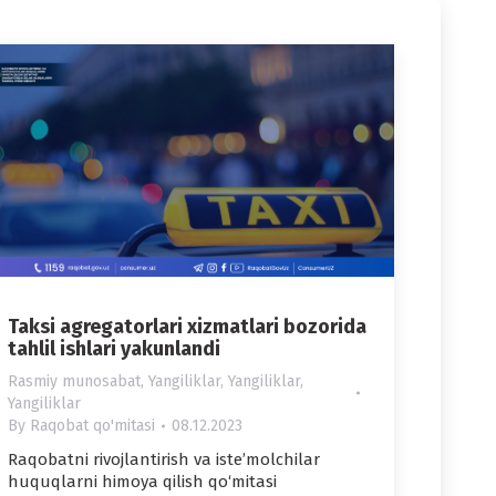
Taksi agregatorlari xizmatlari bozorida
tahlil ishlari yakunlandi
Rasmiy munosabat
,
Yangiliklar
,
Yangiliklar
,
Yangiliklar
By
Raqobat qo'mitasi
08.12.2023
Raqobatni rivojlantirish va iste’molchilar
huquqlarni himoya qilish qo‘mitasi