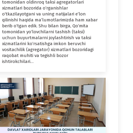
tomonidan oldinroq taksi agregatorlari
xizmatlari bozorida o‘rganishlar
o‘tkazilayotgani va uning natijalari e’lon
qilinishi haqida ma’lumotlarimizda ham xabar
berib o‘tgan edik. Shu bilan birga, Qo‘mita
tomonidan yo‘lovchilarni tashish (taksi)
uchun buyurtmalarni joylashtirish va taksi
xizmatlarini ko‘rsatishga imkon beruvchi
vositachilik (agregator) xizmatlari bozoridagi
raqobat muhiti va tegishli bozor
ishtirokchilari…