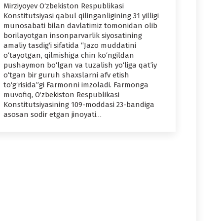
Mirziyoyev O‘zbekiston Respublikasi
Konstitutsiyasi qabul qilinganligining 31 yilligi
munosabati bilan davlatimiz tomonidan olib
borilayotgan insonparvarlik siyosatining
amaliy tasdig‘i sifatida “Jazo muddatini
o‘tayotgan, qilmishiga chin ko‘ngildan
pushaymon bo‘lgan va tuzalish yo‘liga qat’iy
o‘tgan bir guruh shaxslarni afv etish
to‘g‘risida”gi Farmonni imzoladi. Farmonga
muvofiq, O‘zbekiston Respublikasi
Konstitutsiyasining 109-moddasi 23-bandiga
asosan sodir etgan jinoyati…