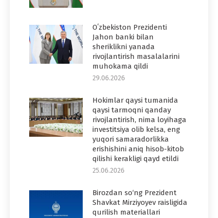
Oʻzbekiston Prezidenti
Jahon banki bilan
sheriklikni yanada
rivojlantirish masalalarini
muhokama qildi
29.06.2026
Hokimlar qaysi tumanida
qaysi tarmoqni qanday
rivojlantirish, nima loyihaga
investitsiya olib kelsa, eng
yuqori samaradorlikka
erishishini aniq hisob-kitob
qilishi kerakligi qayd etildi
25.06.2026
Birozdan so‘ng Prezident
Shavkat Mirziyoyev raisligida
qurilish materiallari