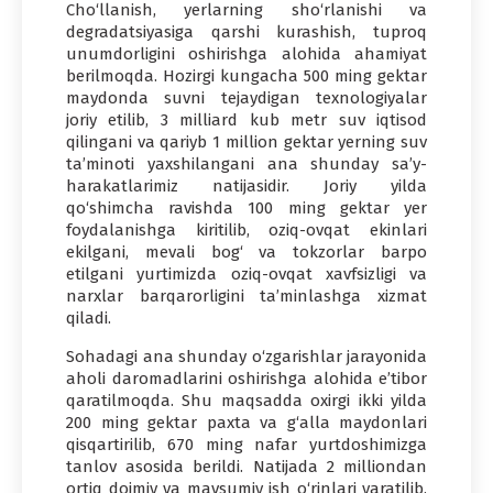
Cho‘llanish, yerlarning sho‘rlanishi va
degradatsiyasiga qarshi kurashish, tuproq
unumdorligini oshirishga alohida ahamiyat
berilmoqda. Hozirgi kungacha 500 ming gektar
maydonda suvni tejaydigan texnologiyalar
joriy etilib, 3 milliard kub metr suv iqtisod
qilingani va qariyb 1 million gektar yerning suv
ta’minoti yaxshilangani ana shunday sa’y-
harakatlarimiz natijasidir. Joriy yilda
qo‘shimcha ravishda 100 ming gektar yer
foydalanishga kiritilib, oziq-ovqat ekinlari
ekilgani, mevali bog‘ va tokzorlar barpo
etilgani yurtimizda oziq-ovqat xavfsizligi va
narxlar barqarorligini ta’minlashga xizmat
qiladi.
Sohadagi ana shunday o‘zgarishlar jarayonida
aholi daromadlarini oshirishga alohida e’tibor
qaratilmoqda. Shu maqsadda oxirgi ikki yilda
200 ming gektar paxta va g‘alla maydonlari
qisqartirilib, 670 ming nafar yurtdoshimizga
tanlov asosida berildi. Natijada 2 milliondan
ortiq doimiy va mavsumiy ish o‘rinlari yaratilib,