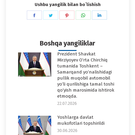
Ushbu yangilik bilan boʻlishish
Share
Share
Share
Share
Share
on
on
on
on
on
Facebook
Twitter
Pinterest
WhatsApp
LinkedIn
Boshqa yangiliklar
Prezident Shavkat
Mirziyoyev O‘rta Chirchiq
tumanida Toshkent –
Samarqand yo‘nalishidagi
pullik muqobil avtomobil
yo‘li qurilishiga tamal toshi
qo‘yish marosimida ishtirok
etmoqda.
22.07.2026
Yoshlarga davlat
mukofotlari topshirildi
30.06.2026