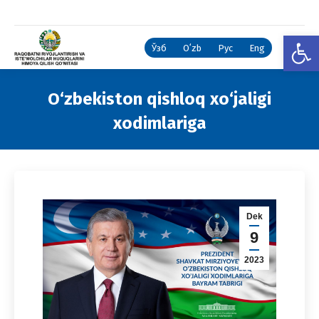
Open
Ўзб
Oʻzb
Рус
Eng
O‘zbekiston qishloq xo‘jaligi
xodimlariga
You are here:
Dek
9
2023