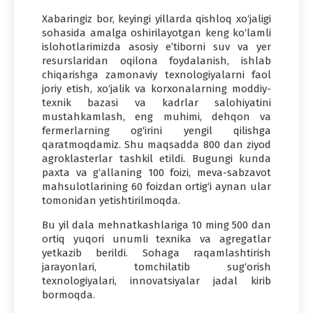
Xabaringiz bor, keyingi yillarda qishloq xo‘jaligi
sohasida amalga oshirilayotgan keng ko‘lamli
islohotlarimizda asosiy e’tiborni suv va yer
resurslaridan oqilona foydalanish, ishlab
chiqarishga zamonaviy texnologiyalarni faol
joriy etish, xo‘jalik va korxonalarning moddiy-
texnik bazasi va kadrlar salohiyatini
mustahkamlash, eng muhimi, dehqon va
fermerlarning og‘irini yengil qilishga
qaratmoqdamiz. Shu maqsadda 800 dan ziyod
agroklasterlar tashkil etildi. Bugungi kunda
paxta va g‘allaning 100 foizi, meva-sabzavot
mahsulotlarining 60 foizdan ortig‘i aynan ular
tomonidan yetishtirilmoqda.
Bu yil dala mehnatkashlariga 10 ming 500 dan
ortiq yuqori unumli texnika va agregatlar
yetkazib berildi. Sohaga raqamlashtirish
jarayonlari, tomchilatib sug‘orish
texnologiyalari, innovatsiyalar jadal kirib
bormoqda.