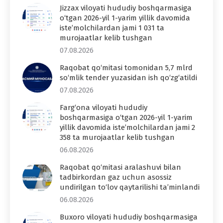
Jizzax viloyati hududiy boshqarmasiga
o‘tgan 2026-yil 1-yarim yillik davomida
iste’molchilardan jami 1 031 ta
murojaatlar kelib tushgan
07.08.2026
Raqobat qo‘mitasi tomonidan 5,7 mlrd
so‘mlik tender yuzasidan ish qo‘zg‘atildi
07.08.2026
Farg‘ona viloyati hududiy
boshqarmasiga o‘tgan 2026-yil 1-yarim
yillik davomida iste’molchilardan jami 2
358 ta murojaatlar kelib tushgan
06.08.2026
Raqobat qo‘mitasi aralashuvi bilan
tadbirkordan gaz uchun asossiz
undirilgan to‘lov qaytarilishi ta’minlandi
06.08.2026
Buxoro viloyati hududiy boshqarmasiga