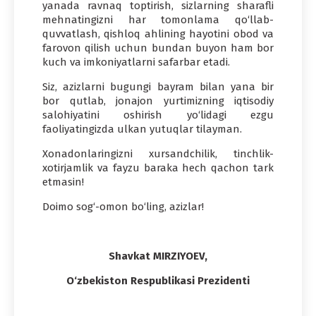
yanada ravnaq toptirish, sizlarning sharafli
mehnatingizni har tomonlama qo‘llab-
quvvatlash, qishloq ahlining hayotini obod va
farovon qilish uchun bundan buyon ham bor
kuch va imkoniyatlarni safarbar etadi.
Siz, azizlarni bugungi bayram bilan yana bir
bor qutlab, jonajon yurtimizning iqtisodiy
salohiyatini oshirish yo‘lidagi ezgu
faoliyatingizda ulkan yutuqlar tilayman.
Xonadonlaringizni xursandchilik, tinchlik-
xotirjamlik va fayzu baraka hech qachon tark
etmasin!
Doimo sog‘-omon bo‘ling, azizlar!
Shavkat MIRZIYOЕV,
O‘zbekiston Respublikasi Prezidenti