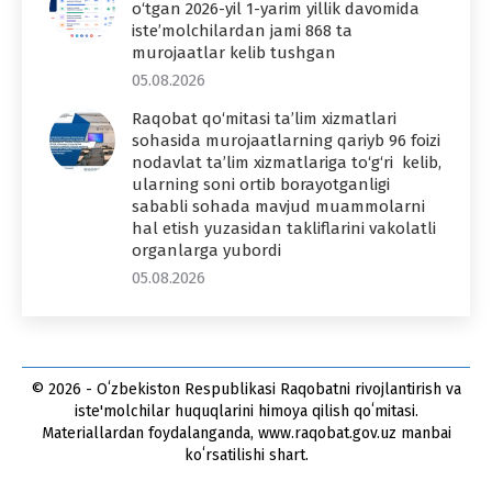
o‘tgan 2026-yil 1-yarim yillik davomida
iste’molchilardan jami 868 ta
murojaatlar kelib tushgan
05.08.2026
Raqobat qo‘mitasi ta’lim xizmatlari
sohasida murojaatlarning qariyb 96 foizi
nodavlat ta’lim xizmatlariga to‘g‘ri kelib,
ularning soni ortib borayotganligi
sababli sohada mavjud muammolarni
hal etish yuzasidan takliflarini vakolatli
organlarga yubordi
05.08.2026
© 2026 - Oʻzbekiston Respublikasi Raqobatni rivojlantirish va
iste'molchilar huquqlarini himoya qilish qoʻmitasi.
Materiallardan foydalanganda, www.raqobat.gov.uz manbai
koʻrsatilishi shart.