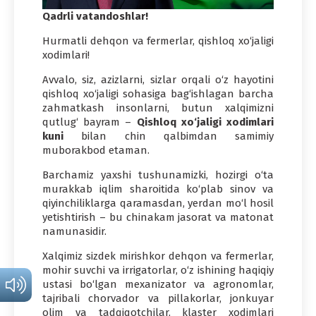
Qadrli vatandoshlar!
Hurmatli dehqon va fermerlar, qishloq xo‘jaligi
xodimlari!
Avvalo, siz, azizlarni, sizlar orqali o‘z hayotini
qishloq xo‘jaligi sohasiga bag‘ishlagan barcha
zahmatkash insonlarni, butun xalqimizni
qutlug‘ bayram –
Qishloq xo‘jaligi xodimlari
kuni
bilan chin qalbimdan samimiy
muborakbod etaman.
Barchamiz yaxshi tushunamizki, hozirgi o‘ta
murakkab iqlim sharoitida ko‘plab sinov va
qiyinchiliklarga qaramasdan, yerdan mo‘l hosil
yetishtirish – bu chinakam jasorat va matonat
namunasidir.
Xalqimiz sizdek mirishkor dehqon va fermerlar,
mohir suvchi va irrigatorlar, o‘z ishining haqiqiy
ustasi bo‘lgan mexanizator va agronomlar,
tajribali chorvador va pillakorlar, jonkuyar
olim va tadqiqotchilar, klaster xodimlari