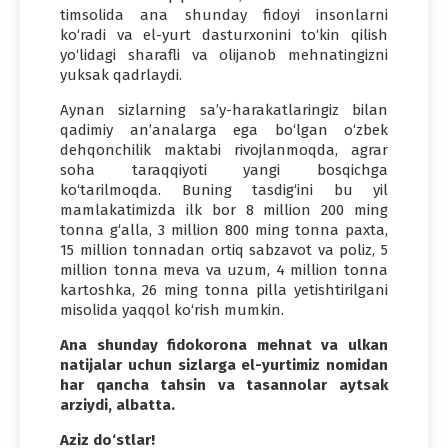
timsolida ana shunday fidoyi insonlarni
ko‘radi va el-yurt dasturxonini to‘kin qilish
yo‘lidagi sharafli va olijanob mehnatingizni
yuksak qadrlaydi.
Aynan sizlarning sa’y-harakatlaringiz bilan
qadimiy an’analarga ega bo‘lgan o‘zbek
dehqonchilik maktabi rivojlanmoqda, agrar
soha taraqqiyoti yangi bosqichga
ko‘tarilmoqda. Buning tasdig‘ini bu yil
mamlakatimizda ilk bor 8 million 200 ming
tonna g‘alla, 3 million 800 ming tonna paxta,
15 million tonnadan ortiq sabzavot va poliz, 5
million tonna meva va uzum, 4 million tonna
kartoshka, 26 ming tonna pilla yetishtirilgani
misolida yaqqol ko‘rish mumkin.
Ana shunday fidokorona mehnat va ulkan
natijalar uchun sizlarga el-yurtimiz nomidan
har qancha tahsin va tasannolar aytsak
arziydi, albatta.
Aziz do‘stlar!