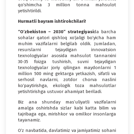
qo‘shimcha 3 million tonna mahsulot
yetishtirildi.
Hurmatli bayram ishtirokchilari!
“O‘zbekiston – 2030” strategiyasi
da barcha
sohalar qatori qishloq xo‘jaligi bo‘yicha ham
muhim vazifalarni belgilab oldik. Jumladan,
resurslarni tejaydigan innovatsion
texnologiyalar asosida mahsulot tannarxini
30-35 foizga tushirish, suvni tejaydigan
texnologiyalar joriy qilingan maydonlarni 1
million 500 ming gektarga yetkazish, sifatli va
serhosil navlarni, zotdor chorva naslini
ko‘paytirishga, ekologik toza mahsulotlar
yetishtirishga ustuvor ahamiyat beriladi.
Biz ana shunday mas’uliyatli vazifalarni
amalga oshirishda sizlar kabi katta bilim va
tajribaga ega, mirishkor va omilkor insonlarga
tayanamiz.
O‘z navbatida, davlatimiz va jamiyatimiz sohani