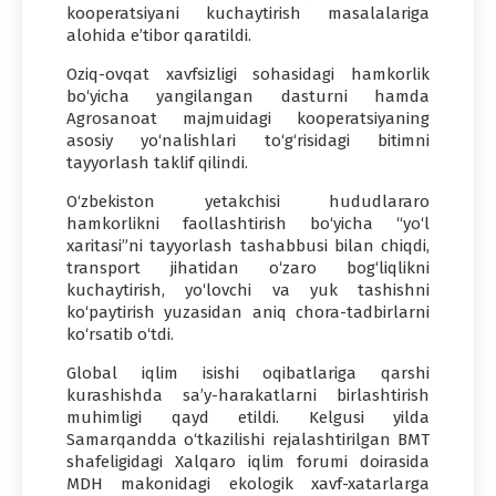
kooperatsiyani kuchaytirish masalalariga
alohida e’tibor qaratildi.
Oziq-ovqat xavfsizligi sohasidagi hamkorlik
bo‘yicha yangilangan dasturni hamda
Agrosanoat majmuidagi kooperatsiyaning
asosiy yo‘nalishlari to‘g‘risidagi bitimni
tayyorlash taklif qilindi.
O‘zbekiston yetakchisi hududlararo
hamkorlikni faollashtirish bo‘yicha “yo‘l
xaritasi”ni tayyorlash tashabbusi bilan chiqdi,
transport jihatidan o‘zaro bog‘liqlikni
kuchaytirish, yo‘lovchi va yuk tashishni
ko‘paytirish yuzasidan aniq chora-tadbirlarni
ko‘rsatib o‘tdi.
Global iqlim isishi oqibatlariga qarshi
kurashishda sa’y-harakatlarni birlashtirish
muhimligi qayd etildi. Kelgusi yilda
Samarqandda o‘tkazilishi rejalashtirilgan BMT
shafeligidagi Xalqaro iqlim forumi doirasida
MDH makonidagi ekologik xavf-xatarlarga