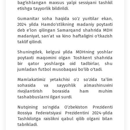
bag‘ishlangan maxsus yalpi sessiyani tashkil
etishga tayyorlik bildirildi.
Gumanitar soha haqida so‘z yuritilar ekan,
2024 yilda Hamdo‘stlikning madaniy poytaxti
deb e’lon qilingan Samarqand shahrida MDH
madaniyat, san’at va kino haftaligini o‘tkazish
taklif qilindi.
Shuningdek, kelgusi yilda MDHning yoshlar
poytaxti maqomini olgan Toshkent shahrida
bir qator yoshlarga oid tadbirlar, shu
jumladan futbol musobaqasi bo‘lib o‘tadi.
Mamlakatimiz yetakchisi o‘z so‘zida ta’lim
sohasida va sayyohlik almashinuvini
rivojlantirish borasida ham muhim
tashabbuslarni ilgari surdi.
Nutqining so‘ngida O‘zbekiston Prezidenti
Rossiya Federatsiyasi Prezidentini 2024-yilda
Tashkilotga raislikni qabul qilib olgani bilan
tabrikladi.