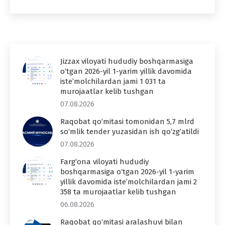
Jizzax viloyati hududiy boshqarmasiga
o‘tgan 2026-yil 1-yarim yillik davomida
iste’molchilardan jami 1 031 ta
murojaatlar kelib tushgan
07.08.2026
Raqobat qo‘mitasi tomonidan 5,7 mlrd
so‘mlik tender yuzasidan ish qo‘zg‘atildi
07.08.2026
Farg‘ona viloyati hududiy
boshqarmasiga o‘tgan 2026-yil 1-yarim
yillik davomida iste’molchilardan jami 2
358 ta murojaatlar kelib tushgan
06.08.2026
Raqobat qo‘mitasi aralashuvi bilan