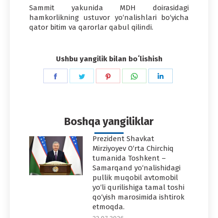
Sammit yakunida MDH doirasidagi
hamkorlikning ustuvor yo‘nalishlari bo‘yicha
qator bitim va qarorlar qabul qilindi.
Ushbu yangilik bilan boʻlishish
Share
Share
Share
Share
Share
on
on
on
on
on
Facebook
Twitter
Pinterest
WhatsApp
LinkedIn
Boshqa yangiliklar
Prezident Shavkat
Mirziyoyev O‘rta Chirchiq
tumanida Toshkent –
Samarqand yo‘nalishidagi
pullik muqobil avtomobil
yo‘li qurilishiga tamal toshi
qo‘yish marosimida ishtirok
etmoqda.