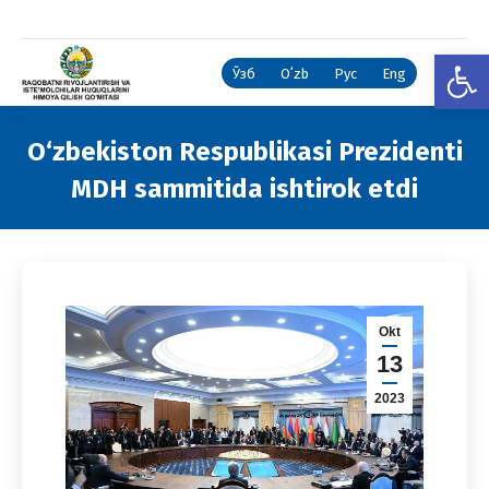
Open
Ўзб
Oʻzb
Рус
Eng
O‘zbekiston Respublikasi Prezidenti
MDH sammitida ishtirok etdi
You are here:
Okt
13
2023