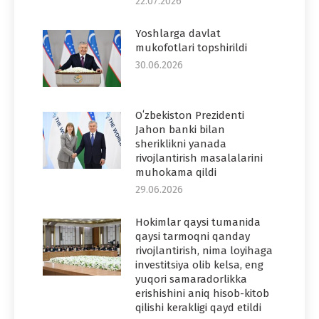
22.07.2026
Yoshlarga davlat
mukofotlari topshirildi
30.06.2026
Oʻzbekiston Prezidenti
Jahon banki bilan
sheriklikni yanada
rivojlantirish masalalarini
muhokama qildi
29.06.2026
Hokimlar qaysi tumanida
qaysi tarmoqni qanday
rivojlantirish, nima loyihaga
investitsiya olib kelsa, eng
yuqori samaradorlikka
erishishini aniq hisob-kitob
qilishi kerakligi qayd etildi