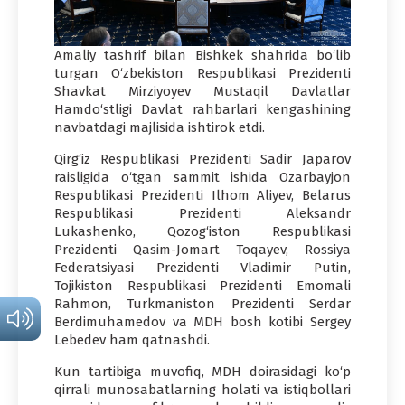
Amaliy tashrif bilan Bishkek shahrida bo‘lib
turgan O‘zbekiston Respublikasi Prezidenti
Shavkat Mirziyoyev Mustaqil Davlatlar
Hamdo‘stligi Davlat rahbarlari kengashining
navbatdagi majlisida ishtirok etdi.
Qirg‘iz Respublikasi Prezidenti Sadir Japarov
raisligida o‘tgan sammit ishida Ozarbayjon
Respublikasi Prezidenti Ilhom Aliyev, Belarus
Respublikasi Prezidenti Aleksandr
Lukashenko, Qozog‘iston Respublikasi
Prezidenti Qasim-Jomart Toqayev, Rossiya
Federatsiyasi Prezidenti Vladimir Putin,
Tojikiston Respublikasi Prezidenti Emomali
Rahmon, Turkmaniston Prezidenti Serdar
Berdimuhamedov va MDH bosh kotibi Sergey
Lebedev ham qatnashdi.
Kun tartibiga muvofiq, MDH doirasidagi ko‘p
qirrali munosabatlarning holati va istiqbollari