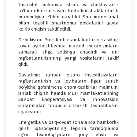
Tashkilot makonida istisno va cheklovlarsiz
to‘laqonli erkin savdo hududini shakllantirish
muhimligiga e’tibor qaratildi. Shu munosabat
bilan tegishli shartnoma qoidalarini qayta
ko‘rib chiqish taklif etildi.
O‘zbekiston Prezidenti mamlakatlar o‘rtasidagi
tovar ayirboshlashda mavjud mexanizmlarni
samarali ishga solishga chaqirdi va uni
rag‘batlantirishning yangi vositalarini taklif
qildi.
Davlatimiz rahbari o‘zaro investitsiyalarni
rag‘batlantirish va loyihalarni ilgari surish
bo‘yicha qo‘shimcha chora-tadbirlar majmuini
ishlab chiqish hamda MDH mamlakatlarining
Sanoat kooperatsiyasi va innovatsion
ishlanmalari forumini o‘tkazish tashabbusini
ilgari surdi.
Energetika va oziq-ovqat sohalarida hamkorlik
qilish, iqtisodiyotning tegishli tarmoqlarida
ilg‘or texnologiyalarni joriy etish va