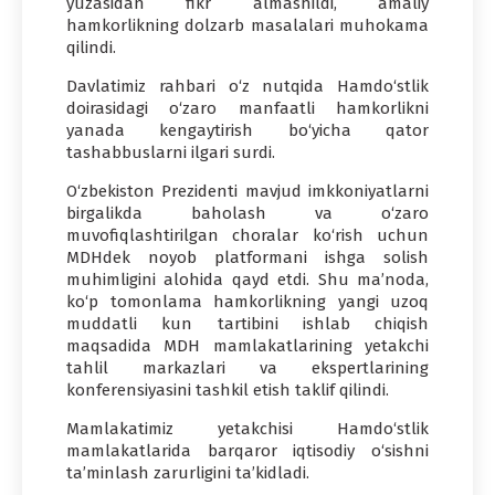
yuzasidan fikr almashildi, amaliy
hamkorlikning dolzarb masalalari muhokama
qilindi.
Davlatimiz rahbari o‘z nutqida Hamdo‘stlik
doirasidagi o‘zaro manfaatli hamkorlikni
yanada kengaytirish bo‘yicha qator
tashabbuslarni ilgari surdi.
O‘zbekiston Prezidenti mavjud imkkoniyatlarni
birgalikda baholash va o‘zaro
muvofiqlashtirilgan choralar ko‘rish uchun
MDHdek noyob platformani ishga solish
muhimligini alohida qayd etdi. Shu ma’noda,
ko‘p tomonlama hamkorlikning yangi uzoq
muddatli kun tartibini ishlab chiqish
maqsadida MDH mamlakatlarining yetakchi
tahlil markazlari va ekspertlarining
konferensiyasini tashkil etish taklif qilindi.
Mamlakatimiz yetakchisi Hamdo‘stlik
mamlakatlarida barqaror iqtisodiy o‘sishni
ta’minlash zarurligini ta’kidladi.