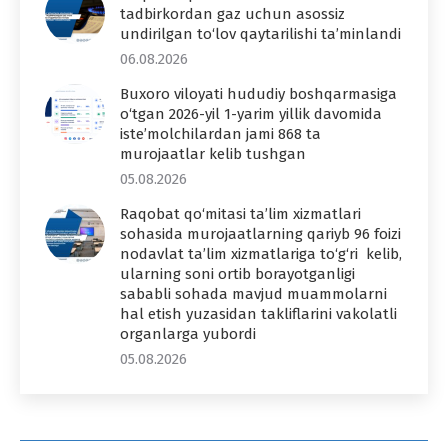
tadbirkordan gaz uchun asossiz
undirilgan to‘lov qaytarilishi ta’minlandi
06.08.2026
Buxoro viloyati hududiy boshqarmasiga
o‘tgan 2026-yil 1-yarim yillik davomida
iste’molchilardan jami 868 ta
murojaatlar kelib tushgan
05.08.2026
Raqobat qo‘mitasi ta’lim xizmatlari
sohasida murojaatlarning qariyb 96 foizi
nodavlat ta’lim xizmatlariga to‘g‘ri kelib,
ularning soni ortib borayotganligi
sababli sohada mavjud muammolarni
hal etish yuzasidan takliflarini vakolatli
organlarga yubordi
05.08.2026