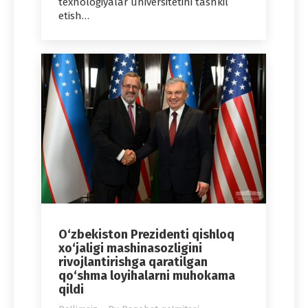
texnologiyalar universitetini tashkil
etish…
O‘zbekiston Prezidenti qishloq
xo‘jaligi mashinasozligini
rivojlantirishga qaratilgan
qo‘shma loyihalarni muhokama
qildi