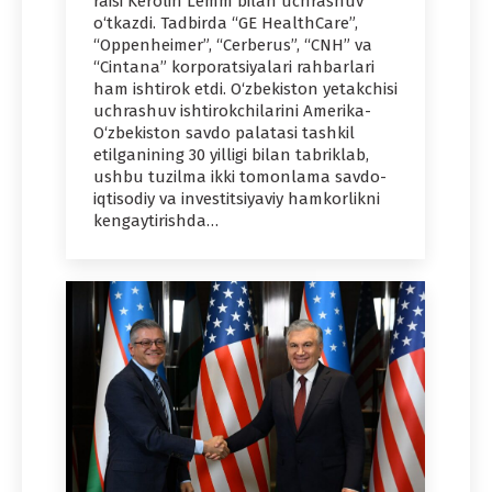
raisi Kerolin Lemm bilan uchrashuv
o‘tkazdi. Tadbirda “GE HealthCare”,
“Oppenheimer”, “Cerberus”, “CNH” va
“Cintana” korporatsiyalari rahbarlari
ham ishtirok etdi. O‘zbekiston yetakchisi
uchrashuv ishtirokchilarini Amerika-
O‘zbekiston savdo palatasi tashkil
etilganining 30 yilligi bilan tabriklab,
ushbu tuzilma ikki tomonlama savdo-
iqtisodiy va investitsiyaviy hamkorlikni
kengaytirishda…