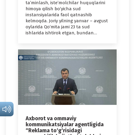
ta’minlash, iste’molchilar huquqlarini
himoya qilish bo‘yicha sud
instansiyalarida faol qatnashib
kelmoqda. Joriy yilning yanvar – avgust
oylarida Qo‘mita jami 23 ta sud
ishlarida ishtirok etgan, bundan…
Axborot va ommaviy
kommunikatsiyalar agentligida
“Reklama to‘g‘risidagi