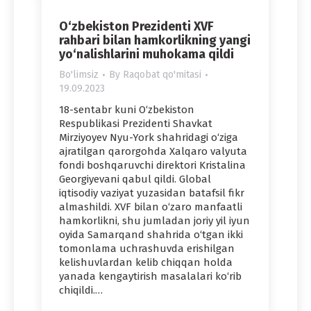
O‘zbekiston Prezidenti XVF
rahbari bilan hamkorlikning yangi
yo‘nalishlarini muhokama qildi
Bo'limsiz
By
Raqobat qo'mitasi
19.09.2023
18-sentabr kuni O‘zbekiston
Respublikasi Prezidenti Shavkat
Mirziyoyev Nyu-York shahridagi o‘ziga
ajratilgan qarorgohda Xalqaro valyuta
fondi boshqaruvchi direktori Kristalina
Georgiyevani qabul qildi. Global
iqtisodiy vaziyat yuzasidan batafsil fikr
almashildi. XVF bilan o‘zaro manfaatli
hamkorlikni, shu jumladan joriy yil iyun
oyida Samarqand shahrida o‘tgan ikki
tomonlama uchrashuvda erishilgan
kelishuvlardan kelib chiqqan holda
yanada kengaytirish masalalari ko‘rib
chiqildi.…