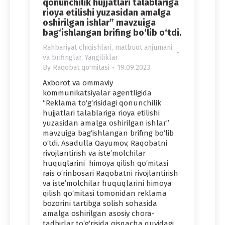
qonunchilik hujjatlari talablariga
rioya etilishi yuzasidan amalga
oshirilgan ishlar” mavzuiga
bag‘ishlangan brifing bo‘lib o‘tdi.
Rahbariyat chiqishlari, matbuot anjumani
va brifinglar
,
Yangiliklar
By
Raqobat qo'mitasi
19.09.2023
Axborot va ommaviy
kommunikatsiyalar agentligida
“Reklama to‘g‘risidagi qonunchilik
hujjatlari talablariga rioya etilishi
yuzasidan amalga oshirilgan ishlar”
mavzuiga bag‘ishlangan brifing bo‘lib
o‘tdi. Asadulla Qayumov, Raqobatni
rivojlantirish va iste’molchilar
huquqlarini himoya qilish qo‘mitasi
rais o‘rinbosari Raqobatni rivojlantirish
va iste’molchilar huquqlarini himoya
qilish qo‘mitasi tomonidan reklama
bozorini tartibga solish sohasida
amalga oshirilgan asosiy chora-
tadbirlar to‘g‘risida qisqacha quyidagi