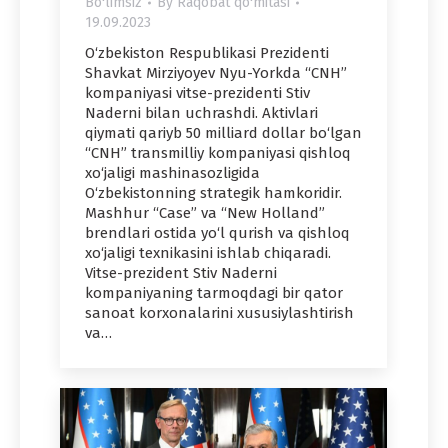
Bo'limsiz
By
Raqobat qo'mitasi
19.09.2023
O‘zbekiston Respublikasi Prezidenti
Shavkat Mirziyoyev Nyu-Yorkda “CNH”
kompaniyasi vitse-prezidenti Stiv
Naderni bilan uchrashdi. Aktivlari
qiymati qariyb 50 milliаrd dollar bo‘lgan
“CNH” transmilliy kompaniyasi qishloq
xo‘jaligi mashinasozligida
O‘zbekistonning strategik hamkoridir.
Mashhur “Case” va “New Holland”
brendlari ostida yo‘l qurish va qishloq
xo‘jaligi texnikasini ishlab chiqaradi.
Vitse-prezident Stiv Naderni
kompaniyaning tarmoqdagi bir qator
sanoat korxonalarini xususiylashtirish
va…