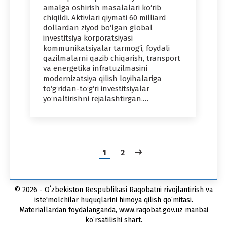
amalga oshirish masalalari ko‘rib
chiqildi. Aktivlari qiymati 60 milliard
dollardan ziyod bo‘lgan global
investitsiya korporatsiyasi
kommunikatsiyalar tarmog‘i, foydali
qazilmalarni qazib chiqarish, transport
va energetika infratuzilmasini
modernizatsiya qilish loyihalariga
to‘g‘ridan-to‘g‘ri investitsiyalar
yo‘naltirishni rejalashtirgan.…
1
2
© 2026 - Oʻzbekiston Respublikasi Raqobatni rivojlantirish va
iste'molchilar huquqlarini himoya qilish qoʻmitasi.
Materiallardan foydalanganda, www.raqobat.gov.uz manbai
koʻrsatilishi shart.