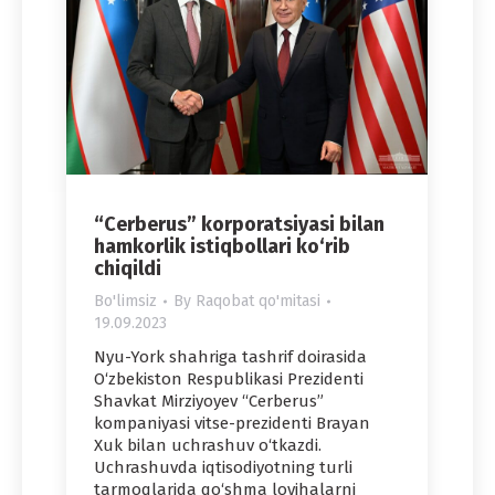
“Cerberus” korporatsiyasi bilan
hamkorlik istiqbollari ko‘rib
chiqildi
Bo'limsiz
By
Raqobat qo'mitasi
19.09.2023
Nyu-York shahriga tashrif doirasida
O‘zbekiston Respublikasi Prezidenti
Shavkat Mirziyoyev “Cerberus”
kompaniyasi vitse-prezidenti Brayan
Xuk bilan uchrashuv o‘tkazdi.
Uchrashuvda iqtisodiyotning turli
tarmoqlarida qo‘shma loyihalarni