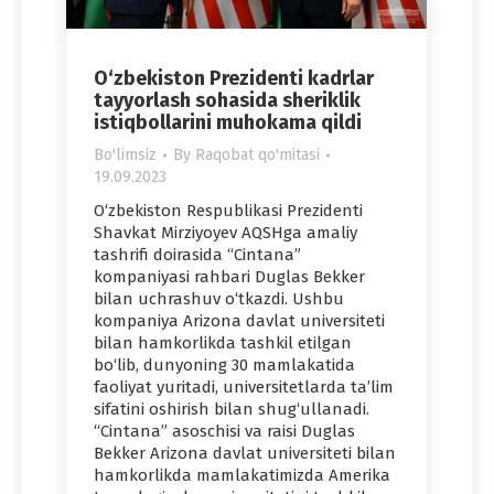
O‘zbekiston Prezidenti kadrlar
tayyorlash sohasida sheriklik
istiqbollarini muhokama qildi
Bo'limsiz
By
Raqobat qo'mitasi
19.09.2023
O‘zbekiston Respublikasi Prezidenti
Shavkat Mirziyoyev AQSHga amaliy
tashrifi doirasida “Cintana”
kompaniyasi rahbari Duglas Bekker
bilan uchrashuv o‘tkazdi. Ushbu
kompaniya Arizona davlat universiteti
bilan hamkorlikda tashkil etilgan
bo‘lib, dunyoning 30 mamlakatida
faoliyat yuritadi, universitetlarda ta’lim
sifatini oshirish bilan shug‘ullanadi.
“Cintana” asoschisi va raisi Duglas
Bekker Arizona davlat universiteti bilan
hamkorlikda mamlakatimizda Amerika