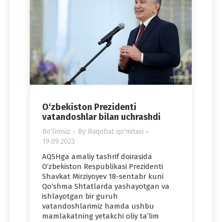
O‘zbekiston Prezidenti
vatandoshlar bilan uchrashdi
Bo'limsiz
By
Raqobat qo'mitasi
19.09.2023
AQSHga amaliy tashrif doirasida
O‘zbekiston Respublikasi Prezidenti
Shavkat Mirziyoyev 18-sentabr kuni
Qo‘shma Shtatlarda yashayotgan va
ishlayotgan bir guruh
vatandoshlarimiz hamda ushbu
mamlakatning yetakchi oliy ta’lim