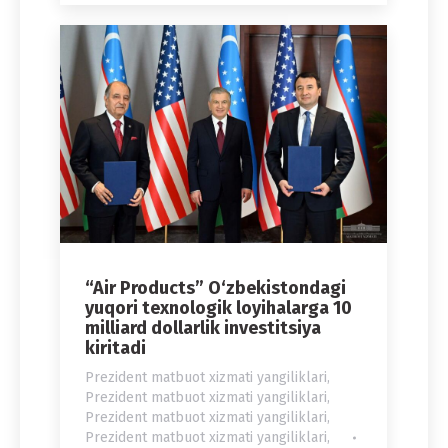
“Air Products” O‘zbekistondagi
yuqori texnologik loyihalarga 10
milliard dollarlik investitsiya
kiritadi
Prezident matbuot xizmati yangiliklari
,
Prezident matbuot xizmati yangiliklari
,
Prezident matbuot xizmati yangiliklari
,
Prezident matbuot xizmati yangiliklari
,