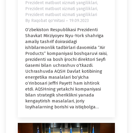
Prezident matbuot xizmati yangiliklari
,
Prezident matbuot xizmati yangiliklari
,
Prezident matbuot xizmati yangiliklari
By
Raqobat qo'mitasi
19.09.2023
O‘zbekiston Respublikasi Prezidenti
Shavkat Mirziyoyev Nyu-York shahriga
amaliy tashrif doirasidagi
ishbilarmonlik tadbirlari davomida “Air
Products” kompaniyasi boshqaruvi raisi,
prezidenti va bosh ijrochi direktori Seyfi
Gasemi bilan uchrashuv o‘tkazdi.
Uchrashuvda AQSH Davlat kotibining
energetika masalalari bo‘yicha
o‘rinbosari Jeffri Payett ham ishtirok
etdi. AQSHning yetakchi kompaniyasi
bilan strategik sheriklikni yanada
kengaytirish masalalari, joriy
loyihalarning borishi va istiqbolga…