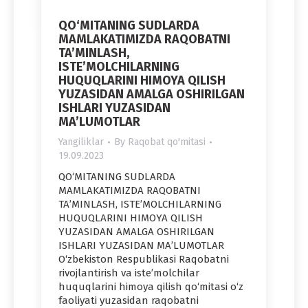
QO‘MITANING SUDLARDA
MAMLAKATIMIZDA RAQOBATNI
TA’MINLASH,
ISTE’MOLCHILARNING
HUQUQLARINI HIMOYA QILISH
YUZASIDAN AMALGA OSHIRILGAN
ISHLARI YUZASIDAN
MA’LUMOTLAR
Yangiliklar
By
Raqobat qo'mitasi
19.09.2023
QO‘MITANING SUDLARDA
MAMLAKATIMIZDA RAQOBATNI
TA’MINLASH, ISTE’MOLCHILARNING
HUQUQLARINI HIMOYA QILISH
YUZASIDAN AMALGA OSHIRILGAN
ISHLARI YUZASIDAN MA’LUMOTLAR
O‘zbekiston Respublikasi Raqobatni
rivojlantirish va iste’molchilar
huquqlarini himoya qilish qo‘mitasi o‘z
faoliyati yuzasidan raqobatni