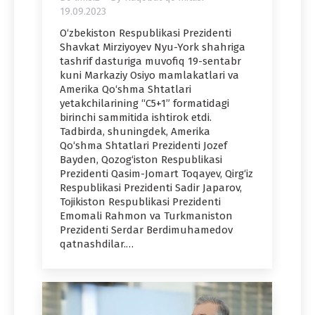
19.09.2023
O‘zbekiston Respublikasi Prezidenti
Shavkat Mirziyoyev Nyu-York shahriga
tashrif dasturiga muvofiq 19-sentabr
kuni Markaziy Osiyo mamlakatlari va
Amerika Qo‘shma Shtatlari
yetakchilarining “C5+1” formatidagi
birinchi sammitida ishtirok etdi.
Tadbirda, shuningdek, Amerika
Qo‘shma Shtatlari Prezidenti Jozef
Bayden, Qozog‘iston Respublikasi
Prezidenti Qasim-Jomart Toqayev, Qirg‘iz
Respublikasi Prezidenti Sadir Japarov,
Tojikiston Respublikasi Prezidenti
Emomali Rahmon va Turkmaniston
Prezidenti Serdar Berdimuhamedov
qatnashdilar.…