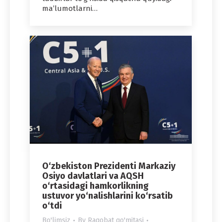
ma’lumotlarni…
O‘zbekiston Prezidenti Markaziy
Osiyo davlatlari va AQSH
o‘rtasidagi hamkorlikning
ustuvor yo‘nalishlarini ko‘rsatib
o‘tdi
Bo'limsiz
By
Raqobat qo'mitasi