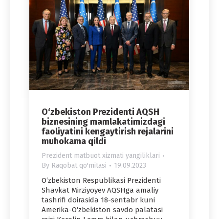
O‘zbekiston Prezidenti AQSH
biznesining mamlakatimizdagi
faoliyatini kengaytirish rejalarini
muhokama qildi
Prezident matbuot xizmati yangiliklari
By
Raqobat qo'mitasi
19.09.2023
O‘zbekiston Respublikasi Prezidenti
Shavkat Mirziyoyev AQSHga amaliy
tashrifi doirasida 18-sentabr kuni
Amerika-O‘zbekiston savdo palatasi