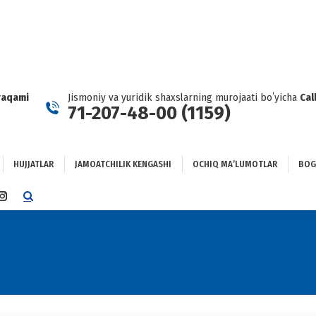
HUJJATLAR
JAMOATCHILIK KENGASHI
OCHIQ MAʼLUMOTLAR
GʻLANISH
raqami
Jismoniy va yuridik shaxslarning murojaati boʻyicha
Cal
71-207-48-00 (1159)
HUJJATLAR
JAMOATCHILIK KENGASHI
OCHIQ MAʼLUMOTLAR
BOG
TTER
INSTAGRAM
E
PAGE
NS
OPENS
IN
NEW
DOW
WINDOW