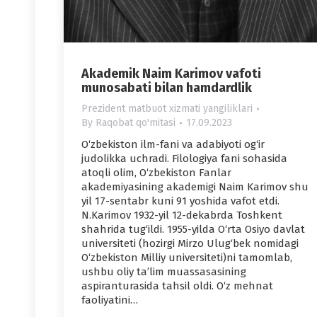
Akademik Naim Karimov vafoti
munosabati bilan hamdardlik
Prezident matbuot xizmati yangiliklari
By
Raqobat qo'mitasi
17.09.2023
O‘zbekiston ilm-fani va adabiyoti og‘ir
judolikka uchradi. Filologiya fani sohasida
atoqli olim, O‘zbekiston Fanlar
akademiyasining akademigi Naim Karimov shu
yil 17-sentabr kuni 91 yoshida vafot etdi.
N.Karimov 1932-yil 12-dekabrda Toshkent
shahrida tug‘ildi. 1955-yilda O‘rta Osiyo davlat
universiteti (hozirgi Mirzo Ulug‘bek nomidagi
O‘zbekiston Milliy universiteti)ni tamomlab,
ushbu oliy ta’lim muassasasining
aspiranturasida tahsil oldi. O‘z mehnat
faoliyatini…