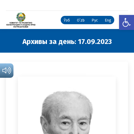
Откры
Ўзб
Oʻzb
Рус
Eng
Архивы за день:
17.09.2023
Вы здесь: