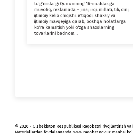
to‘g‘risida”gi Qonunining 16-moddasiga
muvofiq, reklamada – jinsi, irqi, millati, tili, dini,
ijtimoiy kelib chiqishi, e’tiqodi, shaxsiy va
ijtimoiy mavqeyiga qarab, boshqa holatlarga
ko‘ra kamsitish yoki o‘zga shaxslarning
tovarlarini badnom…
© 2026 - Oʻzbekiston Respublikasi Raqobatni rivojlantirish va i
Materiallardan foydalanganda, www.raqobat.gov.uz manbai koʻrs