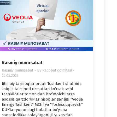
Rasmiy munosabat
Rasmiy munosabat
By
Raqobat qo'mitasi
25.05.2023
Ijtimoiy tarmoqlar orqali Toshkent shahrida
issiqlik ta’minoti xizmatlari ko‘rsatuvchi
tashkilotlar tomonidan iste’molchilarga
asossiz qarzdorliklar hisoblanganligi, “Veolia
Energy Tashkent” MChJ va “Toshissiqquvvati”
DUKlar yuqoridagi holatlar bo‘yicha
sansalorlikka solayotganligi yuzasidan