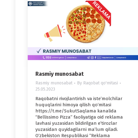
Rasmiy munosabat
Rasmiy munosabat
By
Raqobat qo'mitasi
25.05.2023
Raqobatni rivojlantirish va iste’molchilar
huquqlarini himoya qilish qo‘mitasi
https://t.me/SukutSaqlama kanalida
“Bellissimo Pizza” faoliyatiga oid reklama
lavhasi yuzasidan bildirilgan e’tirozlar
yuzasidan quyidagilarni ma’lum qiladi.
O‘zbekiston Respublikasi “Reklama