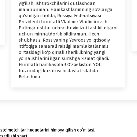
yig‘ilishi ishtirokchilarini qutlashdan
mamnunman. Hamkasblarimning so‘zlariga
qo‘shilgan holda, Rossiya Federatsiyasi
Prezidenti hurmatli Vladimir Vladimirovich
Putinga ushbu uchrashuvimizni tashkil etgani
uchun minnatdorlik bildiraman. Hech
shubhasiz, Rossiyaning Yevroosiyo iqtisodiy
ittifoqiga samarali raisligi mamlakatlarimiz
o‘rtasidagi ko‘p qirrali sheriklikning yangi
yo‘nalishlarini ilgari surishga xizmat qiladi.
Hurmatli hamkasblar! O‘zbekiston YOII
huzuridagi kuzatuvchi davlat sifatida
Birlashma…
ste'molchilar huquqlarini himoya qilish qoʻmitasi.
atilishi shart.