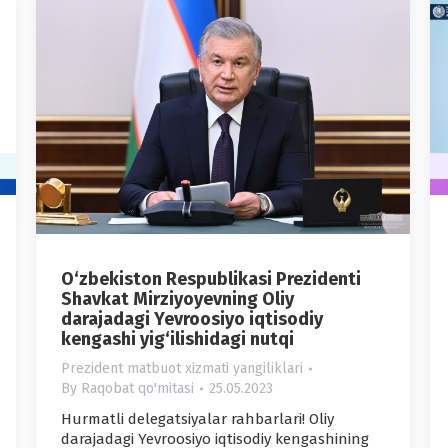
O‘zbekiston Respublikasi Prezidenti
Shavkat Mirziyoyevning Oliy
darajadagi Yevroosiyo iqtisodiy
kengashi yig‘ilishidagi nutqi
Prezident matbuot xizmati yangiliklari
By
Raqobat qo'mitasi
25.05.2023
Hurmatli delegatsiyalar rahbarlari! Oliy
darajadagi Yevroosiyo iqtisodiy kengashining