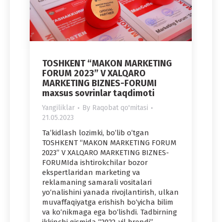
TOSHKENT “MAKON MARKETING
FORUM 2023” V XALQARO
MARKETING BIZNES-FORUMI
maxsus sovrinlar taqdimoti
Yangiliklar
By
Raqobat qo'mitasi
21.05.2023
Ta’kidlash lozimki, bo’lib o’tgan
TOSHKENT “MAKON MARKETING FORUM
2023” V XALQARO MARKETING BIZNES-
FORUMIda ishtirokchilar bozor
ekspertlaridan marketing va
reklamaning samarali vositalari
yo‘nalishini yanada rivojlantirish, ulkan
muvaffaqiyatga erishish bo‘yicha bilim
va ko‘nikmaga ega bo‘lishdi. Tadbirning