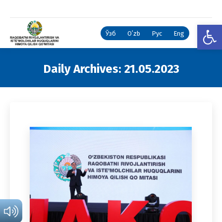
Open
Ўзб
Oʻzb
Рус
Eng
Daily Archives:
21.05.2023
You are here: