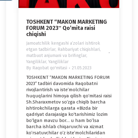
TOSHKENT “MAKON MARKETING
FORUM 2023″ Qo’mita raisi
chiqishi
Jamoatchilik kengashi aʼzolari ishtirok
etgan tadbirlar
,
Rahbariyat chiqishlari,
matbuot anjumani va brifinglar
,
Yangiliklar
,
Yangiliklar
By
Raqobat qo'mitasi
21.05.2023
TOSHKENT “MAKON MARKETING FORUM
2023″ tadbiri davomida Raqobatni
rivojlantirish va iste’molchilar
huquqlarini himoya qilish qo‘mitasi raisi
Sh.Sharaxmetov so‘zga chiqib barcha
ishtirokchilarga qarata «Bizda bir
qadriyat darajasiga ko‘tarishimiz lozim
bo‘lgan mavzu bor… u ham bo’lsa
barcha ishlab chiqaruvchi va xizmat
ko’rsatuvchilar o’z iste’molchilaridan