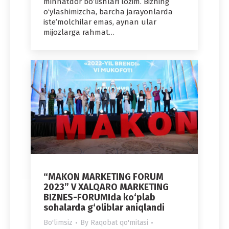
minnatdor bo’lishlari lozim. Bizning
o‘ylashimizcha, barcha jarayonlarda
iste’molchilar emas, aynan ular
mijozlarga rahmat…
“MAKON MARKETING FORUM
2023” V XALQARO MARKETING
BIZNES-FORUMIda ko‘plab
sohalarda g‘oliblar aniqlandi
Bo'limsiz
By
Raqobat qo'mitasi