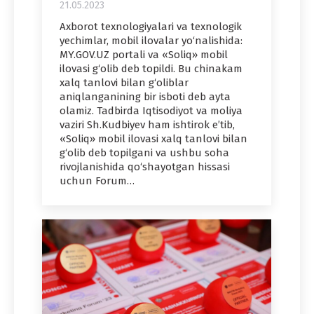
21.05.2023
Axborot texnologiyalari va texnologik
yechimlar, mobil ilovalar yo‘nalishida:
MY.GOV.UZ portali va «Soliq» mobil
ilovasi g‘olib deb topildi. Bu chinakam
xalq tanlovi bilan g‘oliblar
aniqlanganining bir isboti deb ayta
olamiz. Tadbirda Iqtisodiyot va moliya
vaziri Sh.Kudbiyev ham ishtirok e’tib,
«Soliq» mobil ilovasi xalq tanlovi bilan
g‘olib deb topilgani va ushbu soha
rivojlanishida qo‘shayotgan hissasi
uchun Forum…