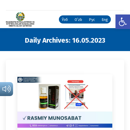
Open
Ўзб
Oʻzb
Рус
Eng
Daily Archives:
16.05.2023
You are here: