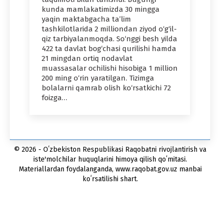
kunda mamlakatimizda 30 mingga
yaqin maktabgacha ta’lim
tashkilotlarida 2 milliondan ziyod o‘g‘il-
qiz tarbiyalanmoqda. So‘nggi besh yilda
422 ta davlat bog‘chasi qurilishi hamda
21 mingdan ortiq nodavlat
muassasalar ochilishi hisobiga 1 million
200 ming o‘rin yaratilgan. Tizimga
bolalarni qamrab olish ko‘rsatkichi 72
foizga…
© 2026 - Oʻzbekiston Respublikasi Raqobatni rivojlantirish va
iste'molchilar huquqlarini himoya qilish qoʻmitasi.
Materiallardan foydalanganda, www.raqobat.gov.uz manbai
koʻrsatilishi shart.