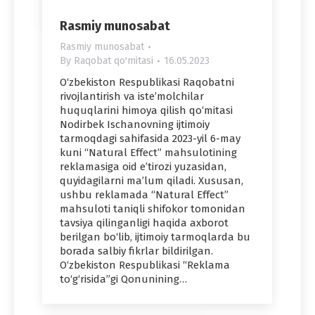
Rasmiy munosabat
Rasmiy munosabat
By
Raqobat qo'mitasi
16.05.2023
O‘zbekiston Respublikasi Raqobatni
rivojlantirish va iste’molchilar
huquqlarini himoya qilish qo‘mitasi
Nodirbek Ischanovning ijtimoiy
tarmoqdagi sahifasida 2023-yil 6-may
kuni “Natural Effect” mahsulotining
reklamasiga oid e’tirozi yuzasidan,
quyidagilarni ma’lum qiladi. Xususan,
ushbu reklamada “Natural Effect”
mahsuloti taniqli shifokor tomonidan
tavsiya qilinganligi haqida axborot
berilgan bo‘lib, ijtimoiy tarmoqlarda bu
borada salbiy fikrlar bildirilgan.
O‘zbekiston Respublikasi “Reklama
to‘g‘risida”gi Qonunining…