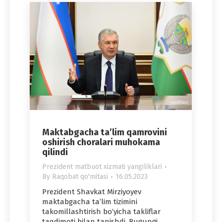
Maktabgacha ta’lim qamrovini
oshirish choralari muhokama
qilindi
Prezident matbuot xizmati yangiliklari
By
Raqobat qo'mitasi
16.05.2023
Prezident Shavkat Mirziyoyev
maktabgacha ta’lim tizimini
takomillashtirish bo‘yicha takliflar
taqdimoti bilan tanishdi. Bugungi