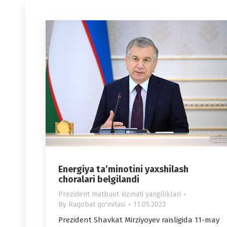
Energiya ta’minotini yaxshilash
choralari belgilandi
Prezident matbuot xizmati yangiliklari
By
Raqobat qo'mitasi
11.05.2023
Prezident Shavkat Mirziyoyev raisligida 11-may