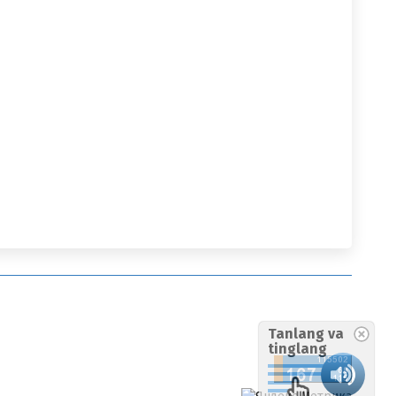
Tanlang va
tinglang