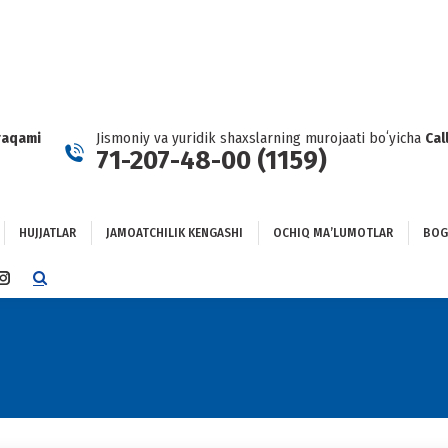
HUJJATLAR
JAMOATCHILIK KENGASHI
OCHIQ MAʼLUMOTLAR
GʻLANISH
raqami
Jismoniy va yuridik shaxslarning murojaati boʻyicha
Cal
71-207-48-00 (1159)
HUJJATLAR
JAMOATCHILIK KENGASHI
OCHIQ MAʼLUMOTLAR
BOG
TTER
INSTAGRAM
E
PAGE
NS
OPENS
IN
NEW
DOW
WINDOW