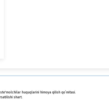
ste'molchilar huquqlarini himoya qilish qoʻmitasi.
atilishi shart.