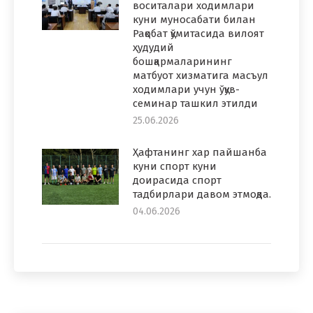
воситалари ходимлари
куни муносабати билан
Рақобат қўмитасида вилоят
ҳудудий
бошқармаларининг
матбуот хизматига масъул
ходимлари учун ўқув-
семинар ташкил этилди
25.06.2026
Ҳафтанинг хар пайшанба
куни спорт куни
доирасида спорт
тадбирлари давом этмоқда.
04.06.2026