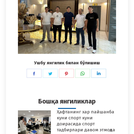
Ушбу янгилик билан бўлишиш
Share
Share
Share
Share
Share
on
on
on
on
on
Facebook
Twitter
Pinterest
WhatsApp
LinkedIn
Бошқа янгиликлар
Ҳафтанинг хар пайшанба
куни спорт куни
доирасида спорт
тадбирлари давом этмоқда