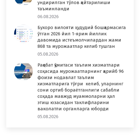
ундирилган тўлов қайтарилиши
таъминланди
06.08.2026
Бухоро вилояти ҳудудий бошқармасига
ўтган 2026 йил 1-ярим йиллик
давомида истеъмолчилардан жами
868 та мурожаатлар келиб тушган
05.08.2026
Рақобат қўмитаси таълим хизматлари
соҳасида мурожаатларнинг қарийб 96
фоизи нодавлат таълим
хизматларига тўғри келиб, уларнинг
сони ортиб бораётганлиги сабабли
соҳада мавжуд муаммоларни ҳал
этиш юзасидан таклифларини
ваколатли органларга юборди
05.08.2026