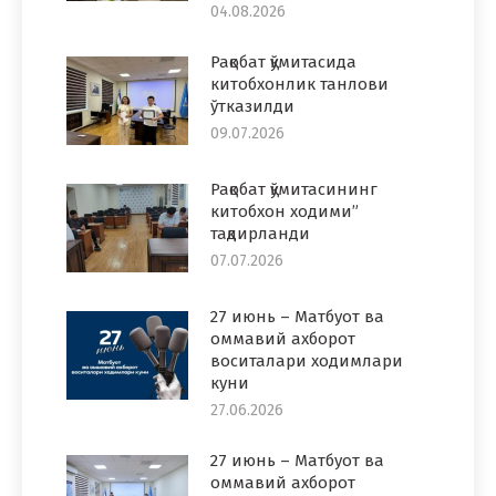
04.08.2026
Рақобат қўмитасида
китобхонлик танлови
ўтказилди
09.07.2026
Рақобат қўмитасининг
китобхон ходими”
тақдирланди
07.07.2026
27 июнь – Матбуот ва
оммавий ахборот
воситалари ходимлари
куни
27.06.2026
27 июнь – Матбуот ва
оммавий ахборот