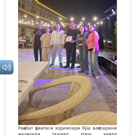
Рақобат қўмитаси ходимлари бўш вақтларини
мазмунли ташкил этиш ҳамда