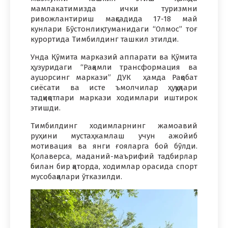
мамлакатимизда ички туризмни
ривожлантириш мақсадида 17-18 май
кунлари Бўстонлиқ туманидаги “Олмос” тоғ
курортида Тимбилдинг ташкил этилди.
Унда Қўмита марказий аппарати ва Қўмита
ҳузуридаги “Рақамли трансформация ва
ауцорсинг маркази” ДУК ҳамда Рақобат
сиёсати ва исте ъмолчилар ҳуқуқлари
тадқиқотлари маркази ходимлари иштирок
этишди.
Тимбилдинг ходимларнинг жамоавий
руҳини мустаҳкамлаш учун ажойиб
мотивация ва янги ғояларга бой бўлди.
Қолаверса, маданий-маърифий тадбирлар
билан бир қаторда, ходимлар орасида спорт
мусобақалари ўтказилди.