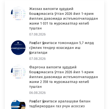
Жиззах вилояти ҳудудий
бошқармасига ўтган 2026 йил 1-ярим
йиллик давомида истеъмолчилардан
жами 1 031 та мурожаатлар келиб
тушган
07.08.2026
Рақобат қўмитаси томонидан 5,7 млрд
сўмлик тендер юзасидан иш
қўзғатилди
07.08.2026
Фарғона вилояти ҳудудий
бошқармасига ўтган 2026 йил 1-ярим
йиллик давомида истеъмолчилардан
жами 2 358 та мурожаатлар келиб
тушган
06.08.2026
Рақобат қўмитаси аралашуви билан
тадбиркордан газ учун асоссиз