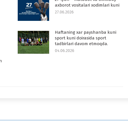
axborot vositalari xodimlari kuni
27.06.2026
Haftaning xar payshanba kuni
sport kuni doirasida sport
tadbirlari davom etmoqda.
04.06.2026
n