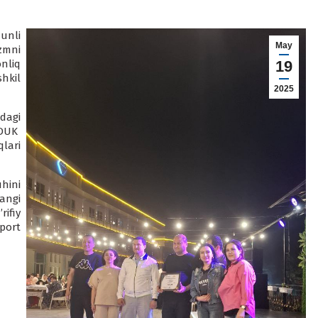
unli
May
zmni
nliq
19
hkil
2025
dagi
 DUK
lari
ini
angi
ʼ
rifiy
port