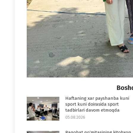
Boshq
Haftaning xar payshanba kuni
sport kuni doirasida sport
tadbirlari davom etmoqda
05.08.2026
Raqobat qo‘mitasining kitobxon