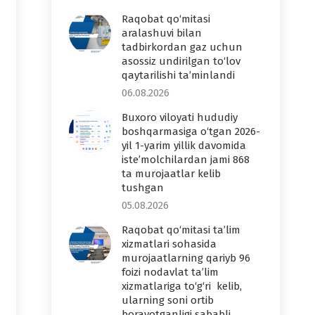
Raqobat qo‘mitasi
aralashuvi bilan
tadbirkordan gaz uchun
asossiz undirilgan to‘lov
qaytarilishi ta’minlandi
06.08.2026
Buxoro viloyati hududiy
boshqarmasiga o‘tgan 2026-
yil 1-yarim yillik davomida
iste’molchilardan jami 868
ta murojaatlar kelib
tushgan
05.08.2026
Raqobat qo‘mitasi ta’lim
xizmatlari sohasida
murojaatlarning qariyb 96
foizi nodavlat ta’lim
xizmatlariga to‘g‘ri kelib,
ularning soni ortib
borayotganligi sababli