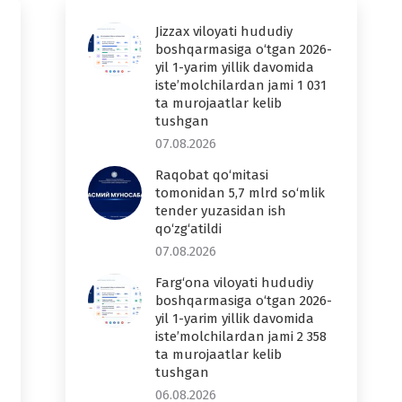
Jizzax viloyati hududiy
boshqarmasiga o‘tgan 2026-
yil 1-yarim yillik davomida
iste’molchilardan jami 1 031
ta murojaatlar kelib
tushgan
07.08.2026
Raqobat qo‘mitasi
tomonidan 5,7 mlrd so‘mlik
tender yuzasidan ish
qo‘zg‘atildi
07.08.2026
Farg‘ona viloyati hududiy
boshqarmasiga o‘tgan 2026-
yil 1-yarim yillik davomida
iste’molchilardan jami 2 358
ta murojaatlar kelib
tushgan
06.08.2026