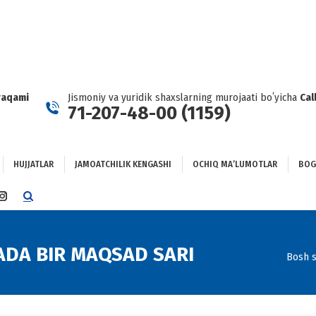
HUJJATLAR
JAMOATCHILIK KENGASHI
OCHIQ MAʼLUMOTLAR
GʻLANISH
raqami
Jismoniy va yuridik shaxslarning murojaati boʻyicha
Cal
71-207-48-00 (1159)
HUJJATLAR
JAMOATCHILIK KENGASHI
OCHIQ MAʼLUMOTLAR
BOG
TTER
INSTAGRAM
E
PAGE
NS
OPENS
IN
ADA BIR MAQSAD SARI
You a
Bosh s
NEW
DOW
WINDOW