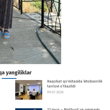
a yangiliklar
Raqobat qo‘mitasida kitobxonlik
tanlovi oʻtkazildi
09.07.2026
27-iyun – Matbuot va ommaviy