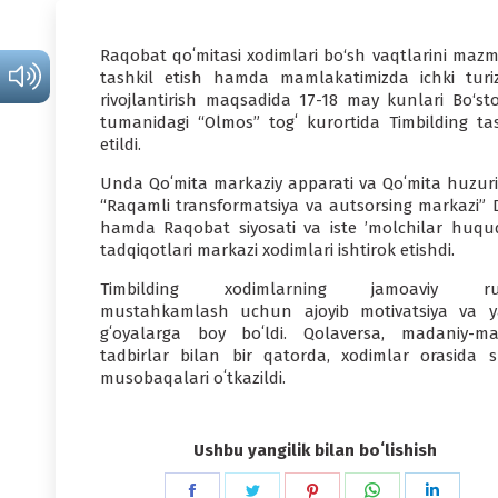
Raqobat qoʻmitasi xodimlari bo‘sh vaqtlarini mazm
tashkil etish hamda mamlakatimizda ichki turi
rivojlantirish maqsadida 17-18 may kunlari Bo‘sto
tumanidagi “Olmos” togʻ kurortida Timbilding tas
etildi.
Unda Qoʻmita markaziy apparati va Qoʻmita huzuri
“Raqamli transformatsiya va autsorsing markazi”
hamda Raqobat siyosati va iste ’molchilar huquq
tadqiqotlari markazi xodimlari ishtirok etishdi.
Timbilding xodimlarning jamoaviy ruh
mustahkamlash uchun ajoyib motivatsiya va y
gʻoyalarga boy boʻldi. Qolaversa, madaniy-ma
tadbirlar bilan bir qatorda, xodimlar orasida s
musobaqalari oʻtkazildi.
Ushbu yangilik bilan boʻlishish
Share
Share
Share
Share
Share