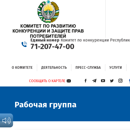
О КОМИТЕТЕ
ДЕЯТЕЛЬНОСТЬ
ПРЕСС-СЛУЖБА
УСЛУГИ
Единый номер
Комитет по конкуренции Республик
71-207-47-00
О КОМИТЕТЕ
ДЕЯТЕЛЬНОСТЬ
ПРЕСС-СЛУЖБА
УСЛУГИ
СООБЩИТЬ О КАРТЕЛЕ
СТРАНИЦА
СТРАНИЦА
СТРАНИЦА
СТРАНИЦА
СТРА
FACEBOOK
TELEGRAM
YOUTUBE
TWITTER
INST
ОТКРЫВАЕТСЯ
ОТКРЫВАЕТСЯ
ОТКРЫВАЕТСЯ
ОТКРЫВА
ОТКР
В
В
В
В
В
Рабочая группа
НОВОМ
НОВОМ
НОВОМ
НОВОМ
НОВ
ОКНЕ
ОКНЕ
ОКНЕ
ОКНЕ
ОКНЕ