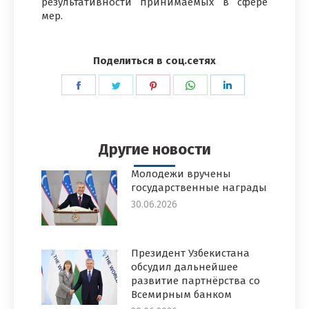
результативности принимаемых в сфере
мер.
Поделиться в соц.сетях
Поделиться
Поделиться
Поделиться
Поделиться
Поделиться
в
в
в
в
в
Facebook
Twitter
Pinterest
WhatsApp
LinkedIn
Другие новости
Молодежи вручены
государственные награды
30.06.2026
Президент Узбекистана
обсудил дальнейшее
развитие партнёрства со
Всемирным банком