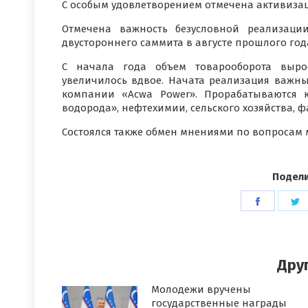
С особым удовлетворением отмечена активизац
Отмечена важность безусловной реализаци
двустороннего саммита в августе прошлого год
С начала года объем товарооборота выро
увеличилось вдвое. Начата реализация важны
компании «Acwa Power». Прорабатываются 
водорода», нефтехимии, сельского хозяйства, ф
Состоялся также обмен мнениями по вопросам
Подели
Поделит
П
в
в
Faceboo
T
Дру
Молодежи вручены
государственные награды