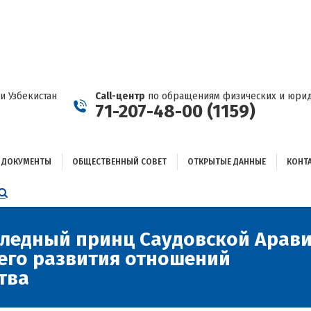
ДОКУМЕНТЫ
ОБЩЕСТВЕННЫЙ СОВЕТ
ОТКРЫТЫЕ ДАННЫЕ
КОНТАКТЫ
и Узбекистан
Call-центр
по обращениям физических и юрид
71-207-48-00 (1159)
ДОКУМЕНТЫ
ОБЩЕСТВЕННЫЙ СОВЕТ
ОТКРЫТЫЕ ДАННЫЕ
КОНТ
НИЦА
AGRAM
ЕТСЯ
ЫВАЕТСЯ
следный принц Саудовской Арав
его развития отношений
ОМ
тва