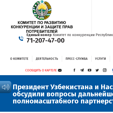
О КОМИТЕТЕ
ДЕЯТЕЛЬНОСТЬ
ПРЕСС-СЛУЖБА
УСЛУГИ
Единый номер
Комитет по конкуренции Республик
71-207-47-00
О КОМИТЕТЕ
ДЕЯТЕЛЬНОСТЬ
ПРЕСС-СЛУЖБА
УСЛУГИ
СООБЩИТЬ О КАРТЕЛЕ
СТРАНИЦА
СТРАНИЦА
СТРАНИЦА
СТРАНИЦА
СТРА
FACEBOOK
TELEGRAM
YOUTUBE
TWITTER
INST
ОТКРЫВАЕТСЯ
ОТКРЫВАЕТСЯ
ОТКРЫВАЕТСЯ
ОТКРЫВА
ОТКР
Президент Узбекистана и На
В
В
В
В
В
обсудили вопросы дальнейш
НОВОМ
НОВОМ
НОВОМ
НОВОМ
НОВ
ОКНЕ
ОКНЕ
ОКНЕ
ОКНЕ
ОКНЕ
полномасштабного партнерс