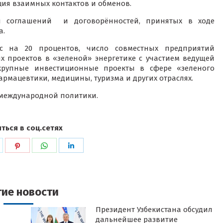
ия взаимных контактов и обменов.
и соглашений и договорённостей, принятых в ходе
а.
с на 20 процентов, число совместных предприятий
х проектов в «зеленой» энергетике с участием ведущей
крупные инвестиционные проекты в сфере «зеленого
армацевтики, медицины, туризма и других отраслях.
 международной политики.
ться в соц.сетях
ься
оделиться
Поделиться
Поделиться
Поделиться
в
в
в
k
witter
Pinterest
WhatsApp
LinkedIn
гие новости
Президент Узбекистана обсудил
дальнейшее развитие