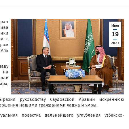
тран
Июл
лива
ики
19
чу с
2023
ром
 Аль
аву
й на
елав
ира,
разил руководству Саудовской Аравии искреннюю
овершения нашими гражданами Хаджа и Умры.
уальная повестка дальнейшего углубления узбекско-