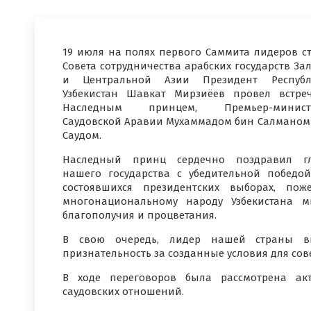
19 июля на полях первого Саммита лидеров с
Совета сотрудничества арабских государств За
и Центральной Азии Президент Республ
Узбекистан Шавкат Мирзиёев провел встре
Наследным принцем, Премьер-минист
Саудовской Аравии Мухаммадом бин Салманом
Саудом.
Наследный принц сердечно поздравил гл
нашего государства с убедительной победо
состоявшихся президентских выборах, пож
многонациональному народу Узбекистана м
благополучия и процветания.
В свою очередь, лидер нашей страны вы
признательность за созданные условия для с
В ходе переговоров была рассмотрена акт
саудовских отношений.