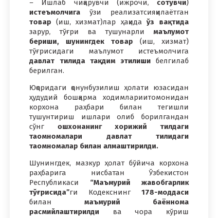
– Ишлаб чиқарувчи (ижрочи,
сотувчи
)
истеъмолчига
ўзи реализатсияқилаётган
товар
(иш, хизмат)лар ҳақида
ўз вақтида
зарур, тўғри ва тушунарли
маълумот
бериши, шунингдек товар
(иш, хизмат)
тўғрисидаги маълумот истеъмолчига
давлат тилида тақдим этилиши
белгилаб
берилган.
Юқоридаги қонунбузилиш ҳолати юзасидан
ҳудудий бошқарма ходимлариитомонидан
корхона раҳбари билан тегишли
тушунтириш ишлари олиб борилгандан
сўнг
ошхонанинг хорижий тилдаги
таомномалари давлат тилидаги
таомномалар билан алмаштирилди.
Шунингдек, мазкур ҳолат бўйича корхона
раҳбарига нисбатан Ўзбекистон
Республикаси
“Маъмурий жавобгарлик
тўғрисида”
ги Кодекснинг
178-моддаси
билан
маъмурий баённома
расмийлаштирилди
ва чора кўриш