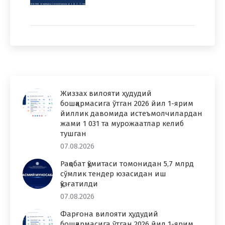
Жиззах вилояти ҳудудий
бошқармасига ўтган 2026 йил 1-ярим
йиллик давомида истеъмолчилардан
жами 1 031 та мурожаатлар келиб
тушган
07.08.2026
Рақобат қўмитаси томонидан 5,7 млрд
сўмлик тендер юзасидан иш
қўзғатилди
07.08.2026
Фарғона вилояти ҳудудий
бошқармасига ўтган 2026 йил 1-ярим