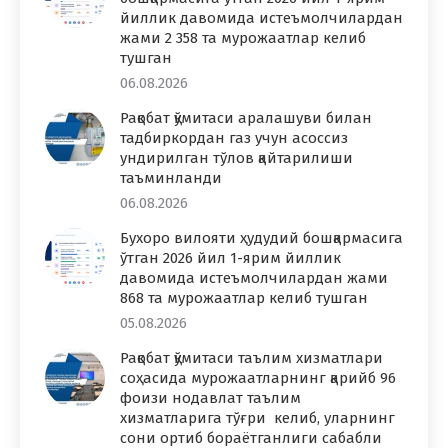
йиллик давомида истеъмолчилардан
жами 2 358 та мурожаатлар келиб
тушган
06.08.2026
Рақобат қўмитаси аралашуви билан
тадбиркордан газ учун асоссиз
ундирилган тўлов қайтарилиши
таъминланди
06.08.2026
Бухоро вилояти ҳудудий бошқармасига
ўтган 2026 йил 1-ярим йиллик
давомида истеъмолчилардан жами
868 та мурожаатлар келиб тушган
05.08.2026
Рақобат қўмитаси таълим хизматлари
соҳасида мурожаатларнинг қарийб 96
фоизи нодавлат таълим
хизматларига тўғри келиб, уларнинг
сони ортиб бораётганлиги сабабли