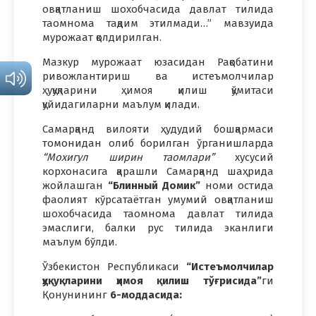
овқатланиш шохобчасида давлат тилида
таомнома тақдим этилмади…” мавзуида
мурожаат қолдирилган.
Мазкур мурожаат юзасидан Рақобатини
ривожлантириш ва истеъмолчилар
ҳуқуқларини ҳимоя қилиш қўмитаси
қуйидагиларни маълум қилади.
Самарқанд вилояти ҳудудий бошқармаси
томонидан олиб борилган ўрганишларда
“Мохигул ширин таомлари”
хусусий
корхонасига қарашли Самарқанд шаҳридa
жойлашган
“Блинный Домик”
номи остида
фаолият кўрсатаётган умумий овқатланиш
шохобчасида таомнома давлат тилида
эмаслиги, балки рус тилида эканлиги
маълум бўлди.
Ўзбекистон Республикаси
“Истеъмолчилар
ҳуқуқларини ҳимоя қилиш тўғрисида”
ги
Қонунининг
6-моддасида: