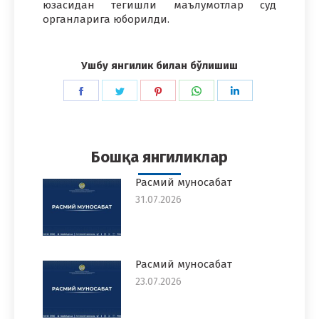
юзасидан тегишли маълумотлар суд
органларига юборилди.
Ушбу янгилик билан бўлишиш
Share
Share
Share
Share
Share
on
on
on
on
on
Facebook
Twitter
Pinterest
WhatsApp
LinkedIn
Бошқа янгиликлар
Расмий муносабат
31.07.2026
Расмий муносабат
23.07.2026