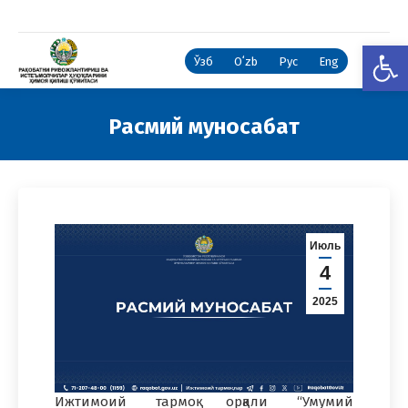
Open
Ўзб
Oʻzb
Рус
Eng
Расмий муносабат
You are here:
Июль
4
2025
Ижтимоий тармоқ орқали “Умумий