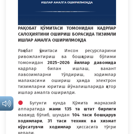
РАҚОБАТ ҚЎМИТАСИ ТОМОНИДАН КАДРЛАР
САЛОҲИЯТИНИ ОШИРИШ БОРАСИДА ТИЗИМЛИ
ИШЛАР АМАЛГА ОШИРИЛМОҚДА
Рақобат қўмитаси Инсон ресурсларини
ривожлантириш ва бошқариш бўлими
томонидан
2025–2026 йиллар давомида
кадрлар билан ишлаш, вакант
лавозимларни тўлдириш, ходимлар
малакасини ошириш ҳамда электрон
тизимларни юритиш йўналишларида қатор
ишлар амалга оширилди.
Бугунги кунда Қўмита марказий
аппаратида
жами 135 та штат бирлиги
мавжуд бўлиб, шундан
104 таси бошқарув
ходимлари
,
31 таси техник ва хизмат
кўрсатувчи ходимлар
ҳиссасига тўғри
келади.