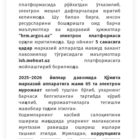
платформасида рўйхатдан ўтказилиб,
электрон меҳнат дафтарчалари юритиб
келинмоқда. Шу билан бирга, инсон
ресурсларини бошқаришга оид барча
маълумотлар ва идоравий ҳужжатлар
“hrm.argos.uz” электрон платформаси
орқали юритилмоқда. Ҳар ойнинг
5 санасига
қадар
марказий аппаратда мавжуд вакант
лавозимлар тўғрисидаги маълумотлар
ish.mehnat.uz
платформасига
жойлаштириб борилмоқда.
2025–2026 йиллар давомида Қўмита
марказий аппаратига жами 65 та электрон
мурожаат
келиб тушган бўлиб, уларнинг
барчаси белгиланган тартибда кўриб
чиқилиб, мурожаатчиларга тегишли
жавоблар тақдим этилган.
Ходимларнинг касбий салоҳиятини
ошириш мақсадида уларнинг малакасини
мунтазам равишда ошириш ишлари
ташкил этилди. Жумладан,
коррупцияга