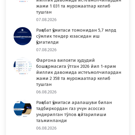
йиллик давомида истеъмолчилардан
жами 1 031 та мурожаатлар келиб
тушган
07.08.2026
Рақобат қўмитаси томонидан 5,7 млрд
сўмлик тендер юзасидан иш
қўзғатилди
07.08.2026
Фарғона вилояти ҳудудий
бошқармасига ўтган 2026 йил 1-ярим
йиллик давомида истеъмолчилардан
жами 2 358 та мурожаатлар келиб
тушган
06.08.2026
Рақобат қўмитаси аралашуви билан
тадбиркордан газ учун асоссиз
ундирилган тўлов қайтарилиши
таъминланди
06.08.2026