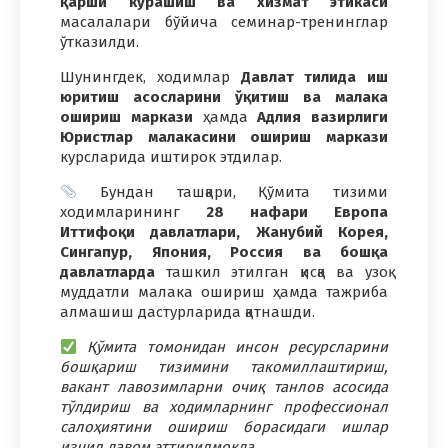
қарши курашиш ва хизмат этикаси
масалалари бўйича семинар-тренинглар
ўтказилди.
Шунингдек, ходимлар
Давлат тилида иш
юритиш асосларини ўқитиш ва малака
ошириш маркази
ҳамда
Адлия вазирлиги
Юристлар малакасини ошириш маркази
курсларида иштирок этдилар.
Бундан ташқари, Қўмита тизими
ходимларининг
28 нафари
Европа
Иттифоқи давлатлари, Жанубий Корея,
Сингапур, Япония, Россия ва бошқа
давлатларда
ташкил этилган қисқа ва узоқ
муддатли малака ошириш ҳамда тажриба
алмашиш дастурларида қатнашди.
Қўмита томонидан инсон ресурсларини
бошқариш тизимини такомиллаштириш,
вакант лавозимларни очиқ танлов асосида
тўлдириш ва ходимларнинг профессионал
салоҳиятини ошириш борасидаги ишлар
изчил давом эттирилмоқда.