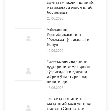
мунтазам таҳлил қилиниб,
натижалари эълон қилиб
борилмоқда
25.06.2026
Ўзбекистон
Республикасининг
“Реклама тўғрисида”ги
Қонун
15.06.2026
“Истеъмолчиларнинг
ҳуқуқларини ҳимоя қилиш
тўғрисида”ги Қонунга
айрим ўзгартиришлар
киритилди.
15.06.2026
ТОВАР БОЗОРИНИНГ
МАҲАЛЛИЙ МАҲСУЛОТЛАР
БИЛАН ТЎЙИНГАНЛИК