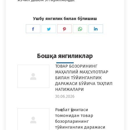
Ушбу янгилик билан бўлишиш
Share
Share
Share
Share
Share
on
on
on
on
on
Facebook
Twitter
Pinterest
WhatsApp
LinkedIn
Бошқа янгиликлар
ТОВАР БОЗОРИНИНГ
МАҲАЛЛИЙ МАҲСУЛОТЛАР
БИЛАН ТЎЙИНГАНЛИК
ДАРАЖАСИ БЎЙИЧА ТАҲЛИЛ
НАТИЖАЛАРИ
30.06.2026
Рақобат қўмитаси
томонидан товар
бозорларининг
тўйинганлик даражаси