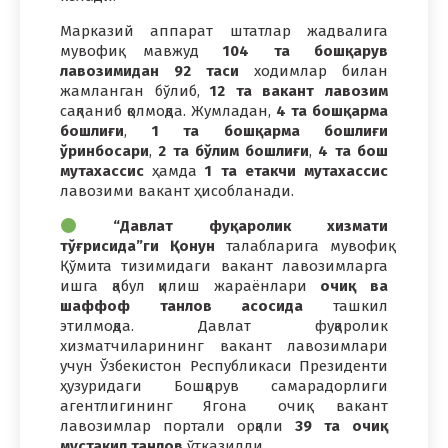
Марказий аппарат штатлар жадвалига
мувофиқ мавжуд
104 та бошқарув
лавозимидан 92 таси
ходимлар билан
жамланган бўлиб,
12 та вакант лавозим
сақланиб қолмоқда. Жумладан,
4 та бошқарма
бошлиғи
,
1 та бошқарма бошлиғи
ўринбосари
,
2 та бўлим бошлиғи
,
4 та бош
мутахассис
ҳамда
1 та етакчи мутахассис
лавозими вакант ҳисобланади.
“Давлат фуқаролик хизмати
тўғрисида”ги Қонун
талабларига мувофиқ
Қўмита тизимидаги вакант лавозимларга
ишга қабул қилиш жараёнлари
очиқ ва
шаффоф танлов асосида
ташкил
этилмоқда. Давлат фуқаролик
хизматчиларининг вакант лавозимлари
учун Ўзбекистон Республикаси Президенти
ҳузуридаги Бошқарув самарадорлиги
агентлигининг Ягона очиқ вакант
лавозимлар портали орқали
39 та очиқ
мустақил танлов
ўтказилди.