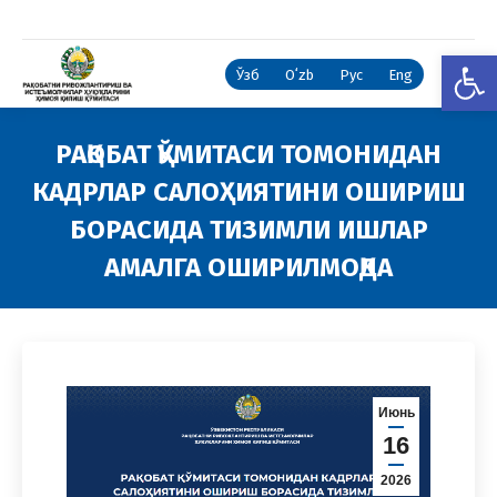
Open
Ўзб
Oʻzb
Рус
Eng
РАҚОБАТ ҚЎМИТАСИ ТОМОНИДАН
КАДРЛАР САЛОҲИЯТИНИ ОШИРИШ
БОРАСИДА ТИЗИМЛИ ИШЛАР
АМАЛГА ОШИРИЛМОҚДА
You are here:
Июнь
16
2026