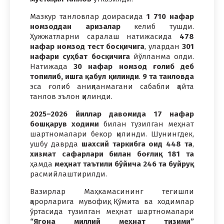
Мазкур танловлар доирасида
1 710 нафар
номзоддан аризалар
келиб тушди.
Ҳужжатларни саралаш натижасида
478
нафар номзод тест босқичига
, улардан
301
нафари суҳбат босқичига
йўлланма олди.
Натижада
30 нафар номзод ғолиб деб
топилиб, ишга қабул қилинди
.
9 та танловда
эса ғолиб аниқланмагани сабабли қайта
танлов эълон қилинди.
2025–2026 йиллар давомида 17 нафар
бошқарув ходими
билан тузилган меҳнат
шартномалари бекор қилинди. Шунингдек,
ушбу даврда
шахсий таркибга оид 448 та
,
хизмат сафарлари билан боғлиқ 181 та
ҳамда
меҳнат таътили бўйича 246 та буйруқ
расмийлаштирилди.
Bазирлар Маҳкамасининг тегишли
қарорларига мувофиқ, Қўмита ва ходимлар
ўртасида тузилган меҳнат шартномалари
“Ягона миллий меҳнат тизими”