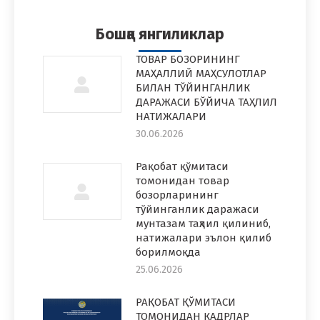
Facebook
Twitter
Pinterest
WhatsApp
LinkedIn
Бошқа янгиликлар
ТОВАР БОЗОРИНИНГ
МАҲАЛЛИЙ МАҲСУЛОТЛАР
БИЛАН ТЎЙИНГАНЛИК
ДАРАЖАСИ БЎЙИЧА ТАҲЛИЛ
НАТИЖАЛАРИ
30.06.2026
Рақобат қўмитаси
томонидан товар
бозорларининг
тўйинганлик даражаси
мунтазам таҳлил қилиниб,
натижалари эълон қилиб
борилмоқда
25.06.2026
РАҚОБАТ ҚЎМИТАСИ
ТОМОНИДАН КАДРЛАР