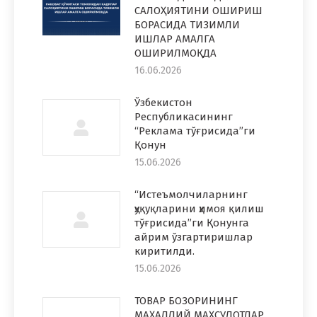
САЛОҲИЯТИНИ ОШИРИШ
БОРАСИДА ТИЗИМЛИ
ИШЛАР АМАЛГА
ОШИРИЛМОҚДА
16.06.2026
Ўзбекистон
Республикасининг
“Реклама тўғрисида”ги
Қонун
15.06.2026
“Истеъмолчиларнинг
ҳуқуқларини ҳимоя қилиш
тўғрисида”ги Қонунга
айрим ўзгартиришлар
киритилди.
15.06.2026
ТОВАР БОЗОРИНИНГ
МАҲАЛЛИЙ МАҲСУЛОТЛАР