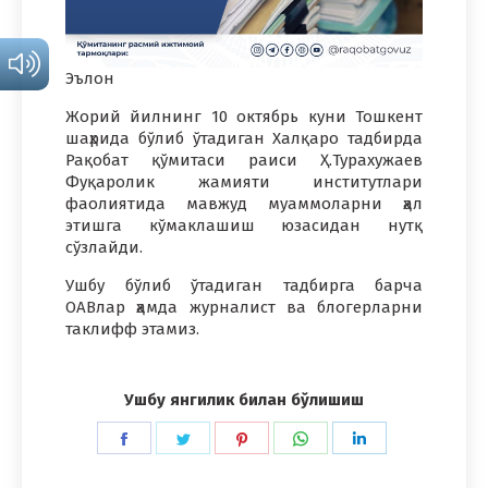
Эълон
Жорий йилнинг 10 октябрь куни Тошкент
шаҳрида бўлиб ўтадиган Халқаро тадбирда
Рақобат қўмитаси раиси Ҳ.Турахужаев
Фуқаролик жамияти институтлари
фаолиятида мавжуд муаммоларни ҳал
этишга кўмаклашиш юзасидан нутқ
сўзлайди.
Ушбу бўлиб ўтадиган тадбирга барча
ОАВлар ҳамда журналист ва блогерларни
таклифф этамиз.
Ушбу янгилик билан бўлишиш
Share
Share
Share
Share
Share
on
on
on
on
on