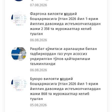
07.08.2026
Фарғона вилояти ҳудудий
бошқармасига ўтган 2026 йил 1-ярим
йиллик давомида истеъмолчилардан
жами 2 358 та мурожаатлар келиб
тушган
06.08.2026
Рақобат қўмитаси аралашуви билан
тадбиркордан газ учун асоссиз
ундирилган тўлов қайтарилиши
таъминланди
06.08.2026
Бухоро вилояти ҳудудий
бошқармасига ўтган 2026 йил 1-ярим
йиллик давомида истеъмолчилардан
жами 868 та мурожаатлар келиб
тушган
05.08.2026