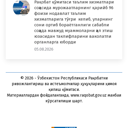
Рақобат қўмитаси таълим хизматлари
соҳасида мурожаатларнинг қарийб 96
фоизи нодавлат таълим
хизматларига тўғри келиб, уларнинг
сони ортиб бораётганлиги сабабли
соҳада мавжуд муаммоларни ҳал этиш
юзасидан таклифларини ваколатли
органларга юборди
05.08.2026
© 2026 - Ўзбекистон Республикаси Рақобатни
ривожлантириш ва истеъмолчилар ҳуқуқларини ҳимоя
қилиш қўмитаси.
Материаллардан фойдаланганда, www.raqobat.gov.uz манбаи
кўрсатилиши шарт.