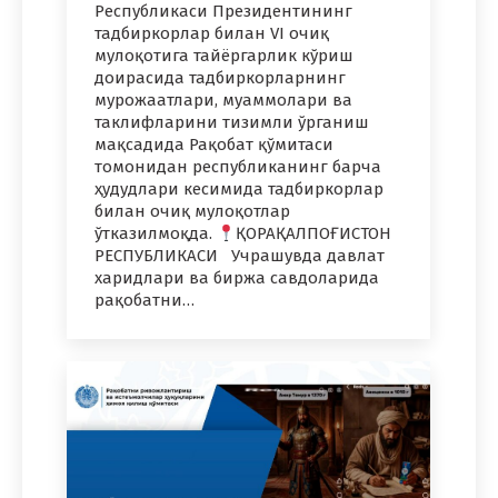
Республикаси Президентининг
тадбиркорлар билан VI очиқ
мулоқотига тайёргарлик кўриш
доирасида тадбиркорларнинг
мурожаатлари, муаммолари ва
таклифларини тизимли ўрганиш
мақсадида Рақобат қўмитаси
томонидан республиканинг барча
ҳудудлари кесимида тадбиркорлар
билан очиқ мулоқотлар
ўтказилмоқда.
ҚОРАҚАЛПОҒИСТОН
РЕСПУБЛИКАСИ Учрашувда давлат
харидлари ва биржа савдоларида
рақобатни…