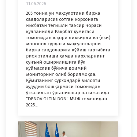
11.06.2026
205 тонна ун маҳсулотини биржа
савдоларисиз сотган корхонага
нисбатан тегишли таъсир чораси
қўлланилди Рақобат қўмитаси
томонидан юқори ликвидли ва (ёки)
монопол турдаги маҳсулотларни
биржа савдоларига қўйиш тартибига
риоя этилиши ҳамда нархларнинг
сунъий оширилишига йўл
қўймаслик бўйича доимий
мониторинг олиб борилмоқда.
Қўмитанинг Сурхондарё вилояти
ҳудудий бошқармаси томонидан
ўтказилган ўрганишлар натижасида
“DENOV OLTIN DON” МЧЖ томонидан
2025…