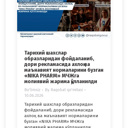
Тарихий шахслар
образларидан фойдаланиб,
дори рекламасида ахлоқ ва
маънавият нормаларини бузган
«NIKA PHARM» МЧЖга
молиявий жарима қўлланилди
Bo'limsiz
By
Raqobat qo'mitasi
10.06.2026
Тарихий шахслар образларидан
фойдаланиб, дори рекламасида
ахлоқ ва маънавият нормаларини
бузган «NIKA PHARM» МЧЖга
молиявий жарима қўлланилди