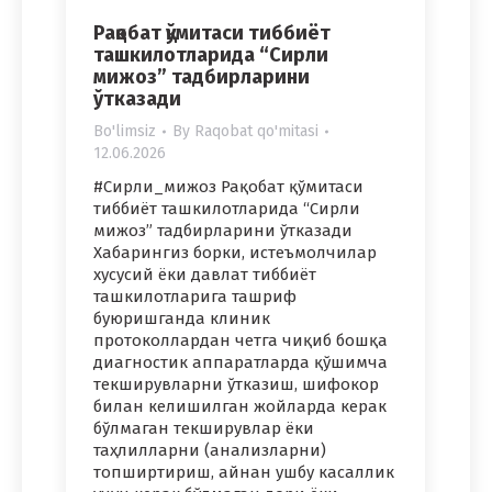
Рақобат қўмитаси тиббиёт
ташкилотларида “Сирли
мижоз” тадбирларини
ўтказади
Bo'limsiz
By
Raqobat qo'mitasi
12.06.2026
#Сирли_мижоз Рақобат қўмитаси
тиббиёт ташкилотларида “Сирли
мижоз” тадбирларини ўтказади
Хабарингиз борки, истеъмолчилар
хусусий ёки давлат тиббиёт
ташкилотларига ташриф
буюришганда клиник
протоколлардан четга чиқиб бошқа
диагностик аппаратларда қўшимча
текширувларни ўтказиш, шифокор
билан келишилган жойларда керак
бўлмаган текширувлар ёки
таҳлилларни (анализларни)
топширтириш, айнан ушбу касаллик