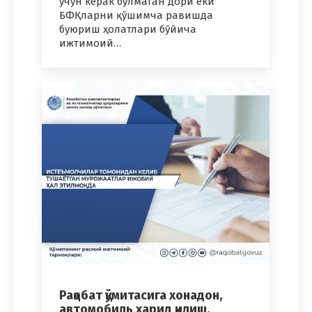
учун керак бўлмаган дори ёки
БФҚларни қўшимча равишда
буюриш ҳолатлари бўйича
ижтимоий…
Рақобат қўмитасига хонадон,
автомобиль харид қилиш,