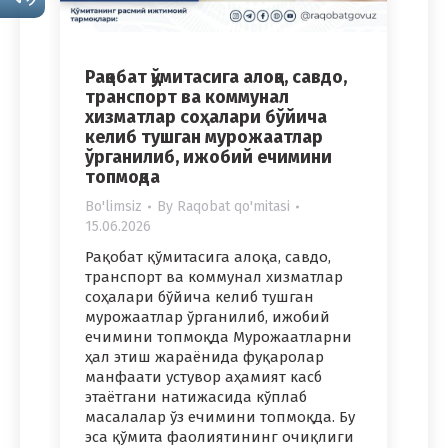
Рақобат қўмитасига алоқа, савдо,
транспорт ва коммунал
хизматлар соҳалари бўйича
келиб тушган мурожаатлар
ўрганилиб, ижобий ечимини
топмоқда
Bo'limsiz
By
Raqobat qo'mitasi
15.06.2026
Рақобат қўмитасига алоқа, савдо,
транспорт ва коммунал хизматлар
соҳалари бўйича келиб тушган
мурожаатлар ўрганилиб, ижобий
ечимини топмоқда Мурожаатларни
ҳал этиш жараёнида фуқаролар
манфаати устувор аҳамият касб
этаётгани натижасида кўплаб
масалалар ўз ечимини топмоқда. Бу
эса қўмита фаолиятининг очиқлиги