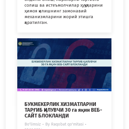
солиш ва истеъмолчилар ҳуқуқларини
ҳимоя қилишнинг замонавий
механизмларини жорий этишга
қаратилган.
БУКМЕКЕРЛИК ХИЗМАТЛАРНИ
ТАРҒИБ ҚИЛУВЧИ 30 га яқин ВЕБ-
САЙТ БЛОКЛАНДИ
Bo'limsiz
By
Raqobat qo'mitasi