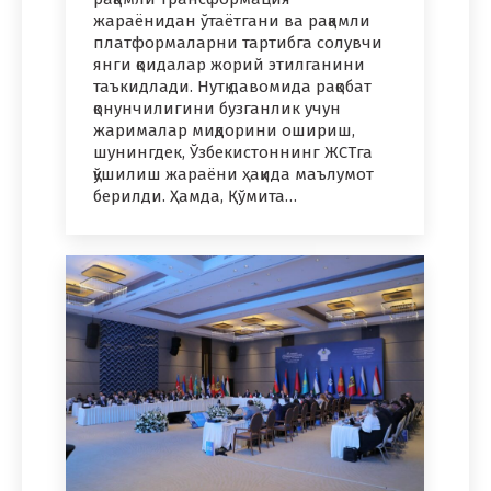
жараёнидан ўтаётгани ва рақамли
платформаларни тартибга солувчи
янги қоидалар жорий этилганини
таъкидлади. Нутқ давомида рақобат
қонунчилигини бузганлик учун
жарималар миқдорини ошириш,
шунингдек, Ўзбекистоннинг ЖСТга
қўшилиш жараёни ҳақида маълумот
берилди. Ҳамда, Қўмита…