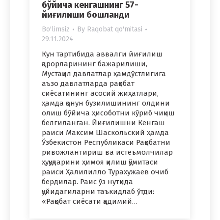
бўйича кенгашнинг 57-
йиғилиши бошланди
Bo'limsiz
By
Raqobat qo'mitasi
29.11.2024
Кун тартибида аввалги йиғилиш
қарорларининг бажарилиши,
Мустақил давлатлар ҳамдўстлигига
аъзо давлатларда рақобат
сиёсатининг асосий жиҳатлари,
ҳамда қонун бузилишининг олдини
олиш бўйича ҳисоботни кўриб чиқиш
белгиланган. Йиғилишни Кенгаш
раиси Максим Шаскольский ҳамда
Ўзбекистон Республикаси Рақобатни
ривожлантириш ва истеъмолчилар
ҳуқуқларини ҳимоя қилиш қўмитаси
раиси Ҳалилилло Турахужаев очиб
бердилар. Раис ўз нутқида
қуйидагиларни таъкидлаб ўтди:
«Рақобат сиёсати қадимий…