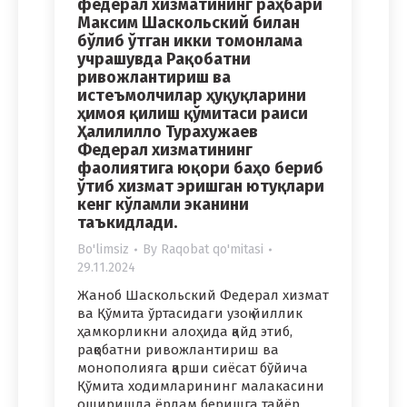
федерал хизматининг раҳбари
Максим Шаскольский билан
бўлиб ўтган икки томонлама
учрашувда Рақобатни
ривожлантириш ва
истеъмолчилар ҳуқуқларини
ҳимоя қилиш қўмитаси раиси
Ҳалилилло Турахужаев
Федерал хизматининг
фаолиятига юқори баҳо бериб
ўтиб хизмат эришган ютуқлари
кенг кўламли эканини
таъкидлади.
Bo'limsiz
By
Raqobat qo'mitasi
29.11.2024
Жаноб Шаскольский Федерал хизмат
ва Қўмита ўртасидаги узоқ йиллик
ҳамкорликни алоҳида қайд этиб,
рақобатни ривожлантириш ва
монополияга қарши сиёсат бўйича
Қўмита ходимларининг малакасини
оширишда ёрдам беришга тайёр