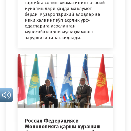
тартибга солиш хизматининг асосий
йўналишлари ҳақида маълумот
берди. У ўзаро тарихий алоқалар ва
икки халқнинг кўп асрлик урф-
одатларига асосланган
муносабатларни мустаҳкамлаш
зарурлигини таъкидлади.
Россия Федерацияси
Монополияга қарши курашиш