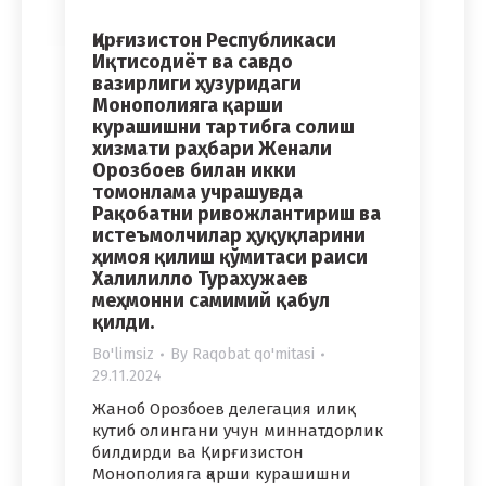
Қирғизистон Республикаси
Иқтисодиёт ва савдо
вазирлиги ҳузуридаги
Монополияга қарши
курашишни тартибга солиш
хизмати раҳбари Женали
Орозбоев билан икки
томонлама учрашувда
Рақобатни ривожлантириш ва
истеъмолчилар ҳуқуқларини
ҳимоя қилиш қўмитаси раиси
Халилилло Турахужаев
меҳмонни самимий қабул
қилди.
Bo'limsiz
By
Raqobat qo'mitasi
29.11.2024
Жаноб Орозбоев делегация илиқ
кутиб олингани учун миннатдорлик
билдирди ва Қирғизистон
Монополияга қарши курашишни