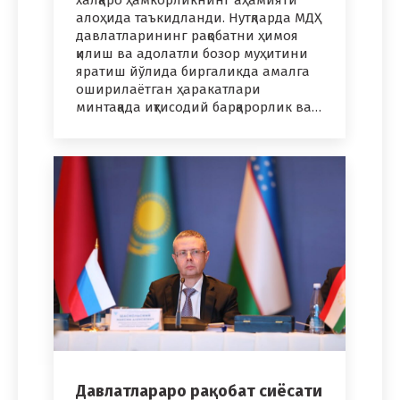
халқаро ҳамкорликнинг аҳамияти
алоҳида таъкидланди. Нутқларда МДҲ
давлатларининг рақобатни ҳимоя
қилиш ва адолатли бозор муҳитини
яратиш йўлида биргаликда амалга
оширилаётган ҳаракатлари
минтақада иқтисодий барқарорлик ва…
Давлатлараро рақобат сиёсати