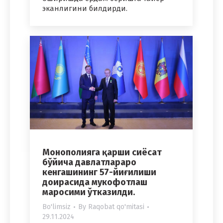
эканлигини билдирди.
Монополияга қарши сиёсат
бўйича давлатлараро
кенгашининг 57-йиғилиши
доирасида мукофотлаш
маросими ўтказилди.
Bo'limsiz
By
Raqobat qo'mitasi
29.11.2024