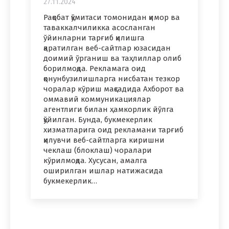
27.11.2024
Рақобат қўмитаси томонидан қимор ва
таваккалчиликка асосланган
ўйинларни тарғиб қилишга
қаратилган веб-сайтлар юзасидан
доимий ўрганиш ва таҳлиллар олиб
борилмоқда. Рекламага оид
қонунбузилишларга нисбатан тезкор
чоралар кўриш мақсадида Ахборот ва
оммавий коммуникациялар
агентлиги билан ҳамкорлик йўлга
қўйилган. Бунда, букмекерлик
хизматларига оид рекламани тарғиб
қилувчи веб-сайтларга киришни
чеклаш (блоклаш) чоралари
кўрилмоқда. Хусусан, амалга
оширилган ишлар натижасида
букмекерлик…