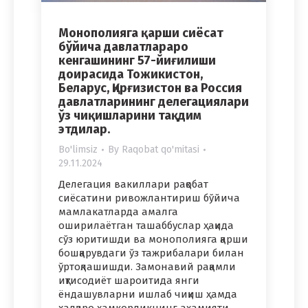
Монополияга қарши сиёсат
бўйича давлатлараро
кенгашининг 57-йиғилиши
доирасида Тожикистон,
Беларус, Қирғизистон ва Россия
давлатларининг делегациялари
ўз чиқишларини тақдим
этдилар.
Bo'limsiz
By
Raqobat qo'mitasi
29.11.2024
Делегация вакиллари рақобат
сиёсатини ривожлантириш бўйича
мамлакатларда амалга
оширилаётган ташаббуслар ҳақида
сўз юритишди ва монополияга қарши
бошқарувдаги ўз тажрибалари билан
ўртоқлашишди. Замонавий рақамли
иқтисодиёт шароитида янги
ёндашувларни ишлаб чиқиш ҳамда