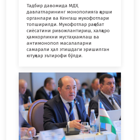
Тадбир давомида МДҲ
давлатларининг монополияга қарши
органлари ва Кенгаш мукофотлари
топширилди. Мукофотлар рақобат
сиёсатини ривожлантириш, халқаро
ҳамкорликни мустаҳкамлаш ва
антимонопол масалаларни
самарали ҳал этишдаги эришилган
ютуқлар эътирофи бўлди.