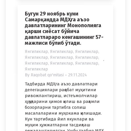
Бугун 29 ноябрь куни
Самарқандда МДҲга аъзо
давлатларининг Монополияга
қарши сиёсат бўйича
давлатлараро кенгашининг 57-
мажлиси бўлиб ўтади.
Янгиликлар
,
Янгиликлар
,
Янгиликлар
,
Янгиликлар
,
Янгиликлар
,
Янгиликлар
,
Янгиликлар
,
Янгиликлар
,
Янгиликлар
,
Янгиликлар
By
Raqobat qo'mitasi
29.11.2024
Тадбирда МДҲга аъзо давлатлари
делегациялари рақобат муҳитини
ривожлантириш, истеъмолчилар
ҳуқуқларини ҳимоя қилиш ва рақамли
бозорларни тартибга солиш
масалаларини муҳокама қилишади.
Кун тартибида йил якунлари ва
муҳим ҳужжатларни тасдиқлаш
режалаштирилган. Ушбу тадбир МДҲ