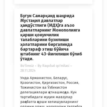
Бугун Самарқанд шаҳрида
Мустақил давлатлар
ҳамдўстлиги (МДҲ)га аъзо
давлатларнинг Монополияга
қарши қонунчилик
талабларини бузилиши
ҳолатларини биргаликда
бартараф этиш бўйича
штабнинг 43-йиғилиши бўлиб
ўтади.
Bo'limsiz
By
Raqobat qo'mitasi
28.11.2024
Унда Арманистон, Беларус,
Қозоғистон, Қирғизистон, Россия,
Тожикистон ва Ўзбекистон
делегациялари қатнашмоқда. Кун
тартибидаги муҳим мавзулар
рақобатга қарши келишувларнинг
олдини олиш, нархларни тартибга