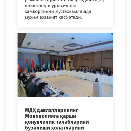
давлатлари ўртасидаги
ҳамкорликни мустаҳкамлашда
муҳим аҳамият касб этади.
МДҲ давлатларининг
Монополияга қарши
қонунчилик талабларини
бузилиши ҳолатларини