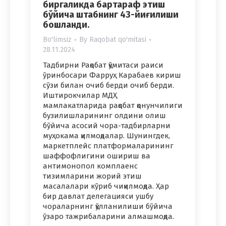
биргаликда бартараф этиш
бўйича штабнинг 43-йиғилиши
бошланди.
Bo'limsiz
By
Raqobat qo'mitasi
28.11.2024
Тадбирни Рақобат қўмитаси раиси
ўринбосари Фарруҳ Карабаев кириш
сўзи билан очиб берди очиб берди.
Иштирокчилар МДҲ
мамлакатларида рақобат қонунчилиги
бузилишларининг олдини олиш
бўйича асосий чора-тадбирларни
муҳокама қилмоқдалар. Шунингдек,
маркетплейс платформаларининг
шаффофлигини ошириш ва
антимонопол комплаенс
тизимларини жорий этиш
масалалари кўриб чиқилмоқда. Ҳар
бир давлат делегацияси ушбу
чораларнинг қўлланилиши бўйича
ўзаро тажрибаларини алмашмоқда.