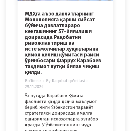
МДҲга аъзо давлатларнинг
Монополияга қарши сиёсат
бўйича давлатлараро
кенгашининг 57-йиғилиши
доирасида Рақобатни
ривожлантириш ва
истеъмолчилар ҳуқуқларини
ҳимоя қилиш қўмитаси раиси
ўринбосари Фарруx Карабаев
тақдимот нутқи билан чиқиш
қилди.
Bo'limsiz
By
Raqobat qo'mitasi
29.11.2024
Ўз нутқида Карабаев Қўмита
фаолияти ҳақида қисқача маълумот
бериб, Янги Ўзбекистон тараққиёт
стратегияси доирасида амалга
оширилган ислоҳотларга эътибор
қаратди. У Ўзбекистоннинг чуқур
рақамли трансформация