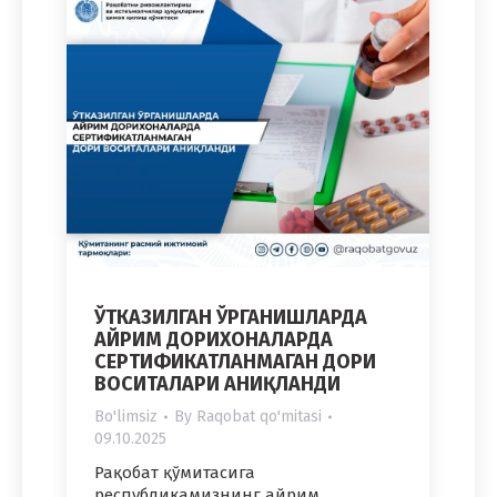
ЎТКАЗИЛГАН ЎРГАНИШЛАРДА
АЙРИМ ДОРИХОНАЛАРДА
СЕРТИФИКАТЛАНМАГАН ДОРИ
ВОСИТАЛАРИ АНИҚЛАНДИ
Bo'limsiz
By
Raqobat qo'mitasi
09.10.2025
Рақобат қўмитасига
республикамизнинг айрим