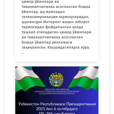
қимор ўйинлари ва
таваккалчиликка асосланган бошқа
ўйинлар, шу жумладан
телекоммуникация тармоқларидан,
шунингдек Интернет жаҳон ахборот
тармоғидан фойдаланган ҳолда
ташкил этиладиган қимор ўйинлари
ва таваккалчиликка асосланган
бошқа ўйинлар рекламаси
тақиқланган. Юқоридагиларга кўра,
…