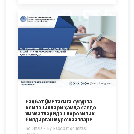
Рақобат қўмитасига суғурта
компаниялари ҳамда савдо
хизматларидан норозилик
билдирган мурожаатлари…
Bo'limsiz
By
Raqobat qo'mitasi