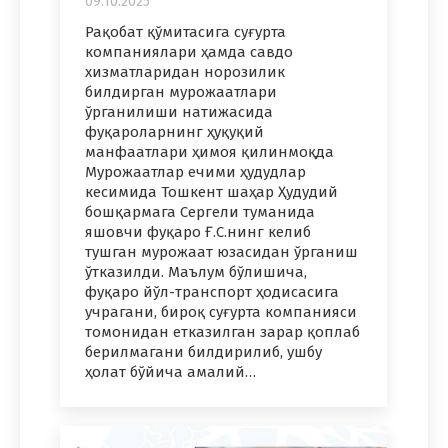
09.10.2025
Рақобат қўмитасига суғурта
компаниялари ҳамда савдо
хизматларидан норозилик
билдирган мурожаатлари
ўрганилиши натижасида
фуқароларнинг ҳуқуқий
манфаатлари ҳимоя қилинмоқда
Мурожаатлар ечими ҳудудлар
кесимида Тошкент шаҳар Ҳудудий
бошқармага Сергели туманида
яшовчи фуқаро Ғ.С.нинг келиб
тушган мурожаат юзасидан ўрганиш
ўтказилди. Маълум бўлишича,
фуқаро йўл-транспорт ҳодисасига
учрагани, бироқ суғурта компанияси
томонидан етказилган зарар қоплаб
берилмагани билдирилиб, ушбу
ҳолат бўйича амалий…