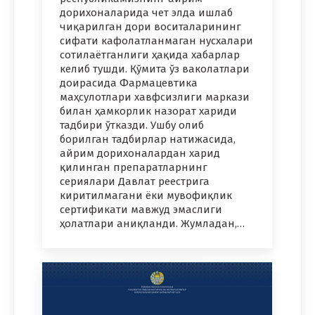
дорихоналарида чет элда ишлаб
чиқарилган дори воситаларининг
сифати кафолатланмаган нусхалари
сотилаётганлиги ҳақида хабарлар
келиб тушди. Қўмита ўз ваколатлари
доирасида Фармацевтика
маҳсулотлари хавфсизлиги маркази
билан ҳамкорлик назорат хариди
тадбири ўтказди. Ушбу олиб
борилган тадбирлар натижасида,
айрим дорихоналардан харид
қилинган препаратларнинг
сериялари Давлат реестрига
киритилмагани ёки мувофиқлик
сертификати мавжуд эмаслиги
ҳолатлари аниқланди. Жумладан,…