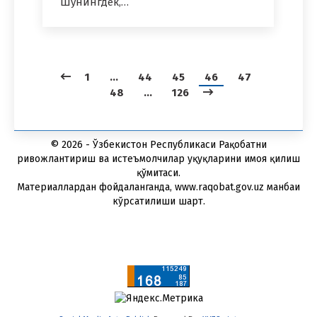
Шунингдек,…
1
…
44
45
46
47
48
…
126
© 2026 - Ўзбекистон Республикаси Рақобатни
ривожлантириш ва истеъмолчилар ҳуқуқларини ҳимоя қилиш
қўмитаси.
Материаллардан фойдаланганда, www.raqobat.gov.uz манбаи
кўрсатилиши шарт.