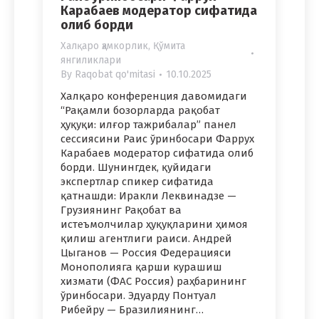
Карабаев модератор сифатида
олиб борди
Халқаро ҳамкорлик
,
Қўмита
янгиликлари
By
Raqobat qo'mitasi
10.10.2025
Халқаро конференция давомидаги
“Рақамли бозорларда рақобат
ҳуқуқи: илғор тажрибалар” панел
сессиясини Раис ўринбосари Фаррух
Карабаев модератор сифатида олиб
борди. Шунингдек, қуйидаги
экспертлар спикер сифатида
қатнашди: Иракли Леквинадзе —
Грузиянинг Рақобат ва
истеъмолчилар ҳуқуқларини ҳимоя
қилиш агентлиги раиси. Андрей
Цыганов — Россия Федерацияси
Монополияга қарши курашиш
хизмати (ФАС Россия) раҳбарининг
ўринбосари. Эдуарду Понтуал
Рибейру — Бразилиянинг…