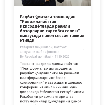
Рақобат қўмитаси томонидан
“Ривожланаётган
иқтисодиётларда рақамли
бозорларни тартибга солиш”
мавзусида панел сессия ташкил
этилди
Раҳбарият чиқишлари, матбуот
анжумани ва брифинглар
By
Raqobat qo'mitasi
11.10.2025
Тошкент шаҳрида давом этаётган
“Платформалар иқтисодиёти:
рақобат қонунчилиги ва рақамли
платформаларнинг бозор
ҳукмронлиги” мавзусидаги халқаро
конференциянинг иккинчи куни
доирасида Ўзбекистон Республикаси
Рақобатни ривожлантириш ва
истеъмолчилар ҳуқуқларини ҳимоя