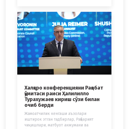
Халқаро конференцияни Рақобат
қўмитаси раиси Ҳалилилло
Турахужаев кириш сўзи билан
очиб берди
Жамоатчилик кенгаши аъзолари
иштирок этган тадбирлар
,
Раҳбарият
чиқишлари, матбуот анжумани ва