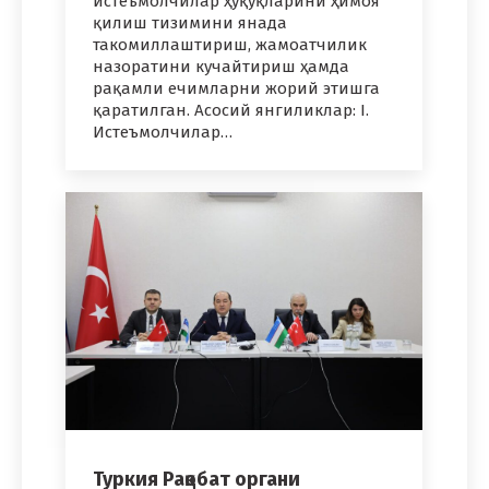
истеъмолчилар ҳуқуқларини ҳимоя
қилиш тизимини янада
такомиллаштириш, жамоатчилик
назоратини кучайтириш ҳамда
рақамли ечимларни жорий этишга
қаратилган. Асосий янгиликлар: I.
Истеъмолчилар…
Туркия Рақобат органи