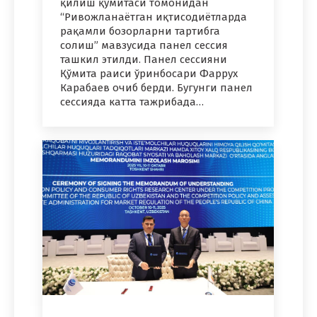
қилиш қўмитаси томонидан
“Ривожланаётган иқтисодиётларда
рақамли бозорларни тартибга
солиш” мавзусида панел сессия
ташкил этилди. Панел сессияни
Қўмита раиси ўринбосари Фаррух
Карабаев очиб берди. Бугунги панел
сессияда катта тажрибада…