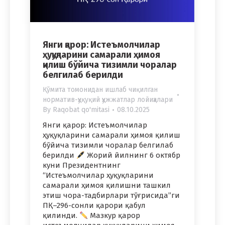
Янги қарор: Истеъмолчилар
ҳуқуқларини самарали ҳимоя
қилиш бўйича тизимли чоралар
белгилаб берилди
Қўмита томонидан ишлаб чиқилган
норматив-ҳуқуқий ҳужжатлар лойиҳалари
By
Raqobat qo'mitasi
08.10.2025
Янги қарор: Истеъмолчилар
ҳуқуқларини самарали ҳимоя қилиш
бўйича тизимли чоралар белгилаб
берилди
Жорий йилнинг 6 октябр
куни Президентнинг
“Истеъмолчилар ҳуқуқларини
самарали ҳимоя қилишни ташкил
этиш чора-тадбирлари тўғрисида”ги
ПҚ–296-сонли қарори қабул
қилинди.
Мазкур қарор