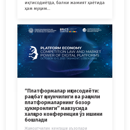
иқтисодиётда, балки жамият ҳаётида
ҳам муҳим…
“Платформалар иқтисодиёти:
рақобат қонунчилиги ва рақамли
платформаларнинг бозор
ҳукмронлиги” мавзусида
халқаро конференция ўз ишини
бошлади
Жамоатчилик кенгаши аъзолари