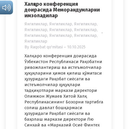
Халқаро конференция
доирасида Меморандумларни
имзоладилар
Янгиликлар
,
Янгиликлар
,
Янгиликлар
,
Янгиликлар
,
Янгиликлар
,
Янгиликлар
,
Янгиликлар
,
Янгиликлар
,
Янгиликлар
,
Янгиликлар
By
Raqobat qo'mitasi
10.10.2025
Халқаро конференция доирасида
Ўзбекистон Республикаси Рақобатни
ривожлантириш ва истеъмолчилар
ҳуқуқларини ҳимоя қилиш қўмитаси
ҳузуридаги Рақобат сиёсати ва
истеъмолчилар ҳуқуқлари
тадқиқотлари маркази директори
Олимжон Жумаев Хитой Халқ
Республикасининг Бозорни тартибга
солиш давлат бошқармаси
ҳузуридаги Рақобат сиёсати ва
баҳолаш маркази директори Лю
Синхай ва «Марказий Осиё Финтех