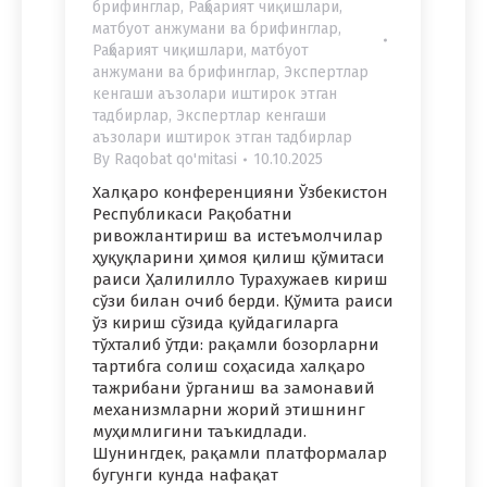
брифинглар
,
Раҳбарият чиқишлари,
матбуот анжумани ва брифинглар
,
Раҳбарият чиқишлари, матбуот
анжумани ва брифинглар
,
Экспертлар
кенгаши аъзолари иштирок этган
тадбирлар
,
Экспертлар кенгаши
аъзолари иштирок этган тадбирлар
By
Raqobat qo'mitasi
10.10.2025
Халқаро конференцияни Ўзбекистон
Республикаси Рақобатни
ривожлантириш ва истеъмолчилар
ҳуқуқларини ҳимоя қилиш қўмитаси
раиси Ҳалилилло Турахужаев кириш
сўзи билан очиб берди. Қўмита раиси
ўз кириш сўзида қуйдагиларга
тўхталиб ўтди: рақамли бозорларни
тартибга солиш соҳасида халқаро
тажрибани ўрганиш ва замонавий
механизмларни жорий этишнинг
муҳимлигини таъкидлади.
Шунингдек, рақамли платформалар
бугунги кунда нафақат