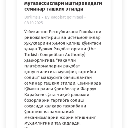
мутахассислари иштирокидаги
семинар ташкил этилди
Bo'limsiz
By
Raqobat qo'mitasi
08.10.2025
Ўзбекистон Республикаси Рақобатни
ривожлантириш ва истеъмолчилар
ҳуқуқларини ҳимоя қилиш қўмитаси
ҳамда Туркия Рақобат органи (the
Turkish Competition Authority)
ҳамкорлигида “Рақамли
платформаларни рақобат
қонунчилигига мувофиқ тартибга
солиш” мавзусига бағишланган
семинар ташкил этилди. Семинарда
Қўмита раиси ўринбосари Фарруҳ
Карабаев сўзга чиқиб рақамли
бозорларни тартибга солиш
соҳасида халқаро тажрибани
ўрганиш ва замонавий
механизмларни жорий этишнинг
муҳимлигини таъкидлади.