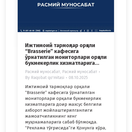
Ижтимоий тармоқлар орқали
“Brasserie” кафесига
ўрнатилган мониторлари орқали
букмекерлик хизматларига…
Расмий муносабат
,
Расмий муносабат
By
Raqobat qo'mitasi
08.10.2025
Ижтимоий тармоқлар орқали
“Brasserie” кафесига ўрнатилган
мониторлари орқали букмекерлик
хизматларига доир махсус белгили
ахборот жойлаштирилганлиги
жамоатчиликнинг кенг
муҳокамаларига сабаб бўлмоқда.
“Реклама тўғрисида”ги Қонунга кўра,