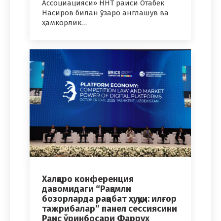
Ассоциацияси» ННТ раиси Отабек
Насиров билан ўзаро англашув ва
ҳамкорлик…
Халқаро конференция
давомидаги “Рақамли
бозорларда рақобат ҳуқуқи: илғор
тажрибалар” панел сессиясини
Раис ўринбосари Фаррух