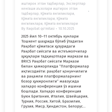
иштирок этган тадбирлар
,
Экспертлар
кенгаши аъзолари иштирок этган
тадбирлар
,
Қўмита янгиликлари
,
Қўмита янгиликлари
,
Қўмита
янгиликлари
,
Қўмита янгиликлари
By
Raqobat qo'mitasi
10.10.2025
2025 йил 10–11 октябрь кунлари
Тошкент шаҳрида бўлиб ўтадиган
Рақобат қўмитаси ҳузуридаги
Рақобат сиёсати ва истеъмолчилар
ҳуқуқлари тадқиқотлари маркази ва
BRICS Рақобат сиёсати Маркази
билан ҳамкорликда “Платформалар
иқтисодиёти: рақобат қонунчилиги
ва рақамли платформаларнинг
бозор ҳукмронлиги” мавзусида
халқаро конференция ўз ишини
бошлади. Халқаро конференция
Буюк Британия, Италия, Швейцария,
Туркия, Россия, Хитой, Бразилия,
Грузия, Миср, Ҳиндистон, Белорус…