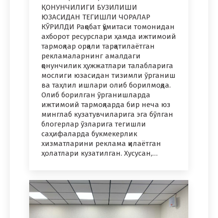
ҚОНУНЧИЛИГИ БУЗИЛИШИ
ЮЗАСИДАН ТЕГИШЛИ ЧОРАЛАР
КЎРИЛДИ Рақобат қўмитаси томонидан
ахборот ресурслари ҳамда ижтимоий
тармоқлар орқали тарқатилаётган
рекламаларнинг амалдаги
қонунчилик ҳужжатлари талабларига
мослиги юзасидан тизимли ўрганиш
ва таҳлил ишлари олиб борилмоқда.
Олиб борилган ўрганишларда
ижтимоий тармоқларда бир неча юз
минглаб кузатувчиларига эга бўлган
блогерлар ўзларига тегишли
саҳифаларда букмекерлик
хизматларини реклама қилаётган
ҳолатлари кузатилган. Хусусан,…