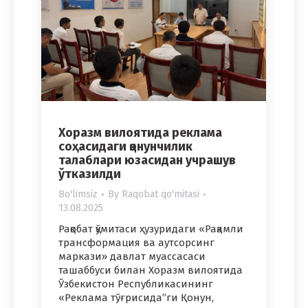
Хоразм вилоятида реклама
соҳасидаги қонунчилик
талаблари юзасидан учрашув
ўтказилди
Bo'limsiz
By
Raqobat qo'mitasi
13.08.2025
Рақобат қўмитаси ҳузуридаги «Рақамли
трансформация ва аутсорсинг
маркази» давлат муассасаси
ташаббуси билан Хоразм вилоятида
Ўзбекистон Республикасининг
«Реклама тўғрисида”ги Қонун,