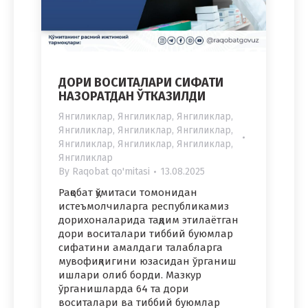
ДОРИ ВОСИТАЛАРИ СИФАТИ
НАЗОРАТДАН ЎТКАЗИЛДИ
Янгиликлар
,
Янгиликлар
,
Янгиликлар
,
Янгиликлар
,
Янгиликлар
,
Янгиликлар
,
Янгиликлар
,
Янгиликлар
,
Янгиликлар
,
Янгиликлар
By
Raqobat qo'mitasi
13.08.2025
Рақобат қўмитаси томонидан
истеъмолчиларга республикамиз
дорихоналарида тақдим этилаётган
дори воситалари тиббий буюмлар
сифатини амалдаги талабларга
мувофиқлигини юзасидан ўрганиш
ишлари олиб борди. Мазкур
ўрганишларда 64 та дори
воситалари ва тиббий буюмлар