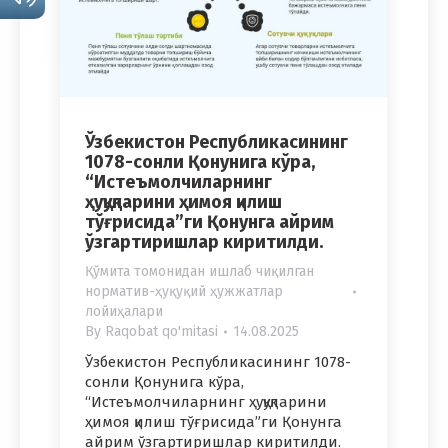
Ўзбекистон Республикасининг
1078-сонли Қонунига кўра,
“Истеъмолчиларнинг
ҳуқуқларини ҳимоя қилиш
тўғрисида”ги Қонунга айрим
ўзгартиришлар киритилди.
Қўмита томонидан ишлаб чиқилган
норматив-ҳуқуқий ҳужжатлар
лойиҳалари
By
Raqobat qo'mitasi
14.08.2025
Ўзбекистон Республикасининг 1078-
сонли Қонунига кўра,
“Истеъмолчиларнинг ҳуқуқларини
ҳимоя қилиш тўғрисида”ги Қонунга
айрим ўзгартиришлар киритилди.