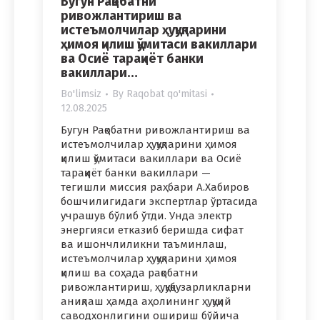
Бугун Рақобатни
ривожлантириш ва
истеъмолчилар ҳуқуқларини
ҳимоя қилиш қўмитаси вакиллари
ва Осиё тараққиёт банки
вакиллари…
Bo'limsiz
By
Raqobat qo'mitasi
12.08.2025
Бугун Рақобатни ривожлантириш ва
истеъмолчилар ҳуқуқларини ҳимоя
қилиш қўмитаси вакиллари ва Осиё
тараққиёт банки вакиллари —
тегишли миссия раҳбари А.Хабиров
бошчилигидаги экспертлар ўртасида
учрашув бўлиб ўтди. Унда электр
энергияси етказиб беришда сифат
ва ишончлиликни таъминлаш,
истеъмолчилар ҳуқуқларини ҳимоя
қилиш ва соҳада рақобатни
ривожлантириш, ҳуқуқбузарликларни
аниқлаш ҳамда аҳолининг ҳуқуқий
саводхонлигини ошириш бўйича