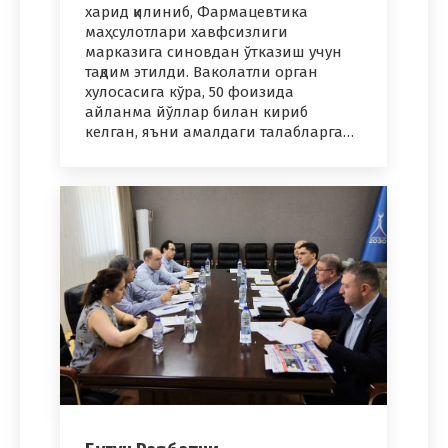
харид қилиниб, Фармацевтика
маҳсулотлари хавфсизлиги
марказига синовдан ўтказиш учун
тақдим этилди. Ваколатли орган
хулосасига кўра, 50 фоизида
айланма йўллар билан кириб
келган, яъни амалдаги талабларга…