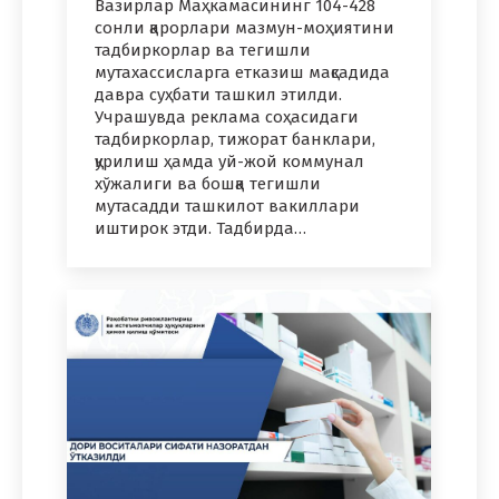
Вазирлар Маҳкамасининг 104-428
сонли қарорлари мазмун-моҳиятини
тадбиркорлар ва тегишли
мутахассисларга етказиш мақсадида
давра суҳбати ташкил этилди.
Учрашувда реклама соҳасидаги
тадбиркорлар, тижорат банклари,
қурилиш ҳамда уй-жой коммунал
хўжалиги ва бошқа тегишли
мутасадди ташкилот вакиллари
иштирок этди. Тадбирда…