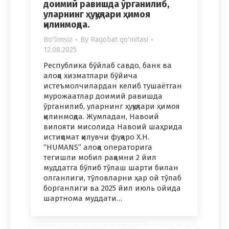
доимий равишда ўрганилиб,
уларнинг ҳуқуқлари ҳимоя
қилинмоқда.
Bo'limsiz
By
Raqobat qo'mitasi
12.08.2025
Республика бўйлаб савдо, банк ва
алоқа хизматлари бўйича
истеъмолчилардан келиб тушаётган
мурожаатлар доимий равишда
ўрганилиб, уларнинг ҳуқуқлари ҳимоя
қилинмоқда. Жумладан, Навоий
вилояти мисолида Навоий шаҳрида
истиқомат қилувчи фуқаро Х.Н.
“HUMANS” алоқа операторига
тегишли мобил рақамни 2 йил
муддатга бўлиб тўлаш шарти билан
олганлиги, тўловларни ҳар ой тўлаб
борганлиги ва 2025 йил июль ойида
шартнома муддати…