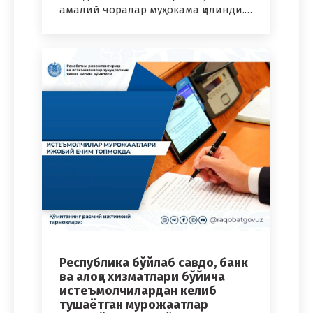
амалий чоралар муҳокама қилинди.…
Республика бўйлаб савдо, банк
ва алоқа хизматлари бўйича
истеъмолчилардан келиб
тушаётган мурожаатлар