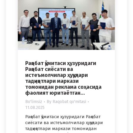
Рақобат қўмитаси ҳузуридаги
Рақобат сиёсати ва
истеъмолчилар ҳуқуқлари
тадқиқотлари маркази
томонидан реклама соҳасида
фаолият юритаётган…
Bo'limsiz
By
Raqobat qo'mitasi
11.08.2025
Рақобат қўмитаси ҳузуридаги Рақобат
сиёсати ва истеъмолчилар ҳуқуқлари
тадқиқотлари маркази томонидан