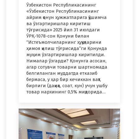
Ўзбекистон Республикасининг
«Ўзбекистон Республикасининг
айрим қонун ҳужжатларига қўшимча
ва ўзгартиришлар киритиш
тўғрисида» 2025 йил 31 июлдаги
ЎРҚ-1078-сон Қонуни билан
“Истеъмолчиларнинг ҳуқуқларини
ҳимоя қилиш тўғрисида”ги Қонунда
муҳим ўзгартиришлар киритилди.
Нималар ўзгарди? Қонунга асосан,
агар сотувчи товарни шартномада
белгиланган муддатда етказиб
бермаса, у ҳар бир кечиккан вақт
бирлиги (дақиқа, соат, кун) учун ушбу
товар нархининг 0,5% миқдорида…