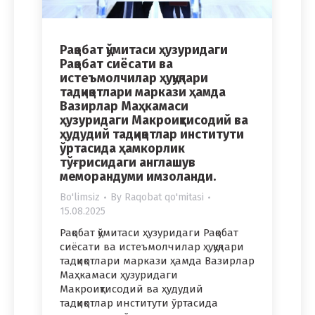
Рақобат қўмитаси ҳузуридаги
Рақобат сиёсати ва
истеъмолчилар ҳуқуқлари
тадқиқотлари маркази ҳамда
Вазирлар Маҳкамаси
ҳузуридаги Макроиқтисодий ва
ҳудудий тадқиқотлар институти
ўртасида ҳамкорлик
тўғрисидаги англашув
меморандуми имзоланди.
Bo'limsiz
By
Raqobat qo'mitasi
15.08.2025
Рақобат қўмитаси ҳузуридаги Рақобат
сиёсати ва истеъмолчилар ҳуқуқлари
тадқиқотлари маркази ҳамда Вазирлар
Маҳкамаси ҳузуридаги
Макроиқтисодий ва ҳудудий
тадқиқотлар институти ўртасида