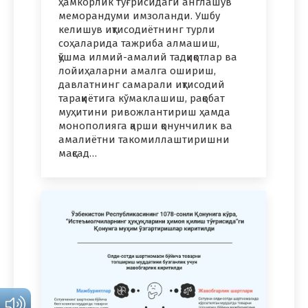
ҳамкорлик тўғрисидаги англашув
меморандуми имзоланди. Ушбу
келишув иқтисодиётнинг турли
соҳаларида тажриба алмашиш,
қўшма илмий-амалий тадқиқотлар ва
лойиҳаларни амалга ошириш,
давлатнинг самарали иқтисодий
тараққиётига кўмаклашиш, рақобат
муҳитини ривожлантириш ҳамда
монополияга қарши қонунчилик ва
амалиётни такомиллаштиришни
мақсад…