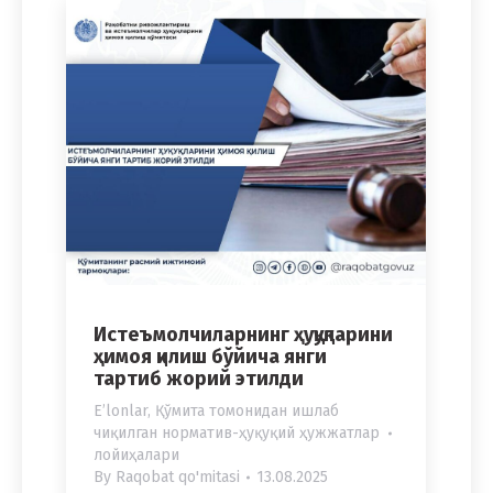
Истеъмолчиларнинг ҳуқуқларини
ҳимоя қилиш бўйича янги
тартиб жорий этилди
Eʼlonlar
,
Қўмита томонидан ишлаб
чиқилган норматив-ҳуқуқий ҳужжатлар
лойиҳалари
By
Raqobat qo'mitasi
13.08.2025