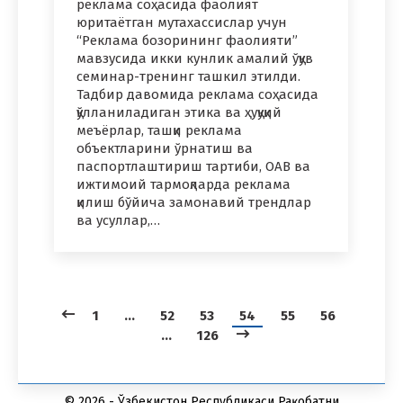
реклама соҳасида фаолият
юритаётган мутахассислар учун
“Реклама бозорининг фаолияти”
мавзусида икки кунлик амалий ўқув
семинар-тренинг ташкил этилди.
Тадбир давомида реклама соҳасида
қўлланиладиган этика ва ҳуқуқий
меъёрлар, ташқи реклама
объектларини ўрнатиш ва
паспортлаштириш тартиби, ОАВ ва
ижтимоий тармоқларда реклама
қилиш бўйича замонавий трендлар
ва усуллар,…
1
…
52
53
54
55
56
…
126
© 2026 - Ўзбекистон Республикаси Рақобатни