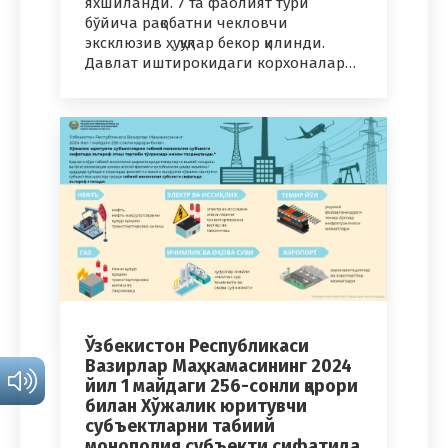
яхшиланди. 7 та фаолият тури
бўйича рақобатни чекловчи
эксклюзив ҳуқуқлар бекор қилинди.
Давлат иштирокидаги корхоналар…
Ўзбекистон Республикаси
Вазирлар Маҳкамасининг 2024
йил 1 майдаги 256-сонли қарори
билан Хўжалик юритувчи
субъектларни табиий
монополия субъекти сифатида