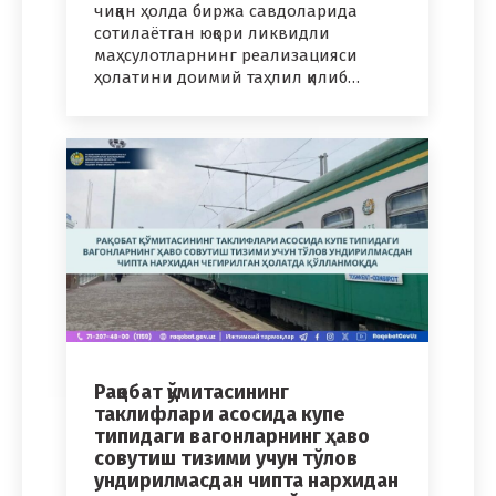
чиққан ҳолда биржа савдоларида
сотилаётган юқори ликвидли
маҳсулотларнинг реализацияси
ҳолатини доимий таҳлил қилиб…
Рақобат қўмитасининг
таклифлари асосида купе
типидаги вагонларнинг ҳаво
совутиш тизими учун тўлов
ундирилмасдан чипта нархидан