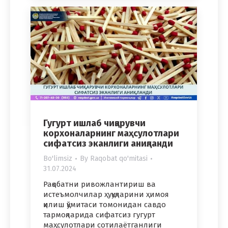
Гугурт ишлаб чиқарувчи
корхоналарнинг маҳсулотлари
сифатсиз эканлиги аниқланди
Bo'limsiz
By
Raqobat qo'mitasi
31.07.2024
Рақобатни ривожлантириш ва
истеъмолчилар ҳуқуқларини ҳимоя
қилиш қўмитаси томонидан савдо
тармоқларида сифатсиз гугурт
маҳсулотлари сотилаётганлиги