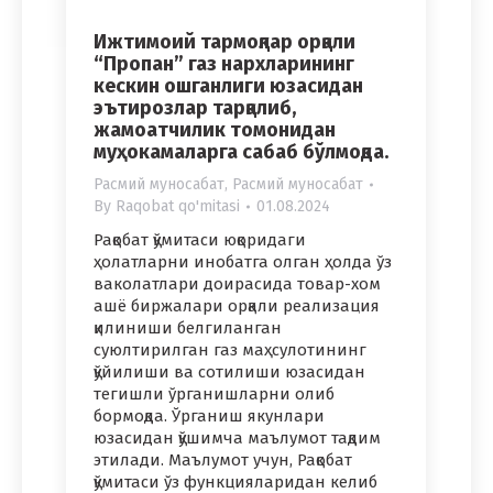
Ижтимоий тармоқлар орқали
“Пропан” газ нархларининг
кескин ошганлиги юзасидан
эътирозлар тарқалиб,
жамоатчилик томонидан
муҳокамаларга сабаб бўлмоқда.
Расмий муносабат
,
Расмий муносабат
By
Raqobat qo'mitasi
01.08.2024
Рақобат қўмитаси юқоридаги
ҳолатларни инобатга олган ҳолда ўз
ваколатлари доирасида товар-хом
ашё биржалари орқали реализация
қилиниши белгиланган
суюлтирилган газ маҳсулотининг
қўйилиши ва сотилиши юзасидан
тегишли ўрганишларни олиб
бормоқда. Ўрганиш якунлари
юзасидан қўшимча маълумот тақдим
этилади. Маълумот учун, Рақобат
қўмитаси ўз функцияларидан келиб