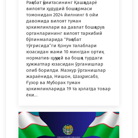
Рақобат қўмитасининг Қашқадарё
вилояти ҳудудий бошқармаси
томонидан 2024 йилнинг 6 ойи
давомида вилоят туман
ҳокимликлари ва давлат бошқарув
органларининг вилоят таркибий
бўлинмаларида “Рақобат
тўғрисида”ги Қонун талаблари
юзасидан жами 10 мингдан ортиқ
норматив-ҳуқуқий ва бошқа турдаги
ҳужжатлар юзасидан ўрганишлар
олиб борилди. Мазкур ўрганишлар
жараёнида, Нишон, Шаҳрисабз,
Ғузор ва Муборак туман
ҳокимликларида 19 та ҳолатда товар
ёки…