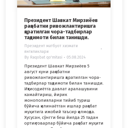
Президент Шавкат Мирзиёев
рақобатни ривожлантиришга
қаратилган чора-тадбирлар
тақдимоти билан танишди.
Президент матбуот хизмати
янгиликлари
By
Raqobat qo'mitasi
05.08.2024
Президент Шавкат Мирзиёев 5
август куни рақобатни
ривожлантиришга қаратилган чора-
тадбирлар тақдимоти билан танишди.
Иқтисодиётга давлат аралашувини
камайтириш, йирик
монополияларни тийиб туриш
бўйича қилинаётган ишлар рақобат
муҳитига ижобий таъсир қилмоқда.
Хусусан, сўнгги беш йилда 25 тадан
ортиқ товарлар бўйича рақобат муҳити