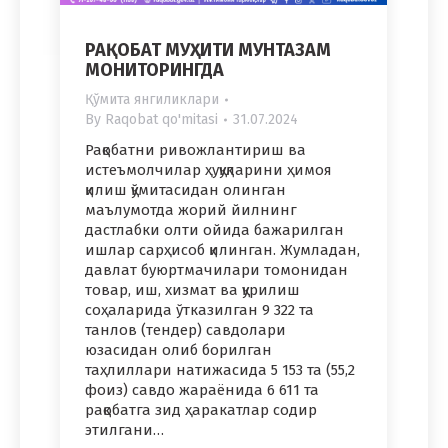
РАҚОБАТ МУҲИТИ МУНТАЗАМ
МОНИТОРИНГДА
Қўмита янгиликлари
By
Raqobat qo'mitasi
31.07.2024
Рақобатни ривожлантириш ва
истеъмолчилар ҳуқуқларини ҳимоя
қилиш қўмитасидан олинган
маълумотда жорий йилнинг
дастлабки олти ойида бажарилган
ишлар сарҳисоб қилинган. Жумладан,
давлат буюртмачилари томонидан
товар, иш, хизмат ва қурилиш
соҳаларида ўтказилган 9 322 та
танлов (тендер) савдолари
юзасидан олиб борилган
таҳлиллари натижасида 5 153 та (55,2
фоиз) савдо жараёнида 6 611 та
рақобатга зид ҳаракатлар содир
этилгани…