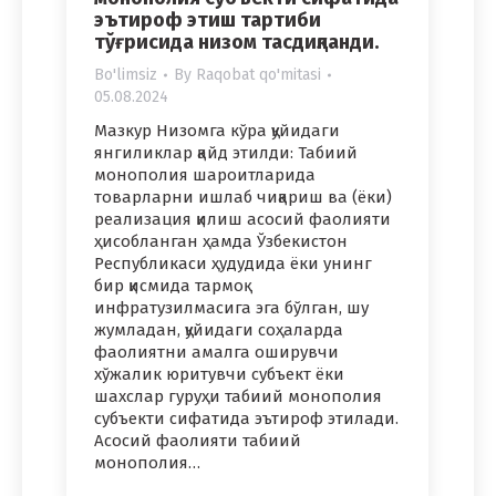
эътироф этиш тартиби
тўғрисида низом тасдиқланди.
Bo'limsiz
By
Raqobat qo'mitasi
05.08.2024
Мазкур Низомга кўра қуйидаги
янгиликлар қайд этилди: Табиий
монополия шароитларида
товарларни ишлаб чиқариш ва (ёки)
реализация қилиш асосий фаолияти
ҳисобланган ҳамда Ўзбекистон
Республикаси ҳудудида ёки унинг
бир қисмида тармоқ
инфратузилмасига эга бўлган, шу
жумладан, қуйидаги соҳаларда
фаолиятни амалга оширувчи
хўжалик юритувчи субъект ёки
шахслар гуруҳи табиий монополия
субъекти сифатида эътироф этилади.
Асосий фаолияти табиий
монополия…