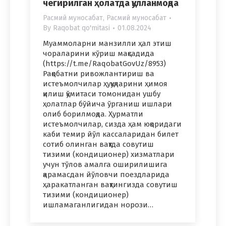
чегирилган ҳолатда қўлланмоқда
Расмий муносабат
,
Расмий муносабат
By
Raqobat qo'mitasi
01.08.2024
Муаммоларни манзилли ҳал этиш
чораларини кўриш мақсадида
(https://t.me/RaqobatGovUz/8953)
Рақобатни ривожлантириш ва
истеъмолчилар ҳуқуқларини ҳимоя
қилиш қўмитаси томонидан ушбу
ҳолатлар бўйича ўрганиш ишлари
олиб борилмоқда. Ҳурматли
истеъмолчилар, сизда ҳам юқоридаги
каби темир йўл кассаларидан билет
сотиб олинган вақтда совутиш
тизими (кондиционер) хизматлари
учун тўлов амалга оширилишига
қарамасдан йўловчи поездларида
ҳаракатланган вақтингизда совутиш
тизими (кондиционер)
ишламаганлигидан норози…