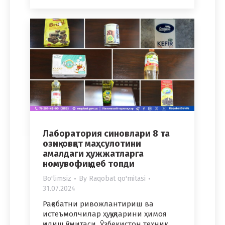
Лаборатория синовлари 8 та
озиқ-овқат маҳсулотини
амалдаги ҳужжатларга
номувофиқ деб топди
Bo'limsiz
By
Raqobat qo'mitasi
31.07.2024
Рақобатни ривожлантириш ва
истеъмолчилар ҳуқуқларини ҳимоя
қилиш қўмитаси Ўзбекистон техник