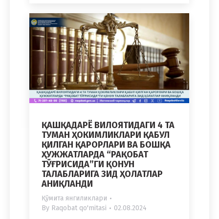
ҚАШҚАДАРЁ ВИЛОЯТИДАГИ 4 ТА
ТУМАН ҲОКИМЛИКЛАРИ ҚАБУЛ
ҚИЛГАН ҚАРОРЛАРИ ВА БОШҚА
ҲУЖЖАТЛАРДА “РАҚОБАТ
ТЎҒРИСИДА”ГИ ҚОНУН
ТАЛАБЛАРИГА ЗИД ҲОЛАТЛАР
АНИҚЛАНДИ
Қўмита янгиликлари
By
Raqobat qo'mitasi
02.08.2024