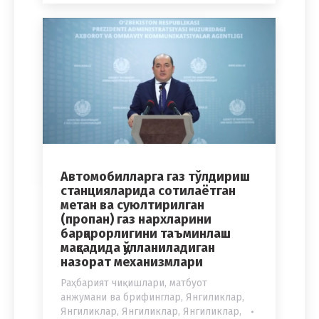
Автомобилларга газ тўлдириш
станцияларида сотилаётган
метан ва суюлтирилган
(пропан) газ нархларини
барқарорлигини таъминлаш
мақсадида қўлланиладиган
назорат механизмлари
Раҳбарият чиқишлари, матбуот
анжумани ва брифинглар
,
Янгиликлар
,
Янгиликлар
,
Янгиликлар
,
Янгиликлар
,