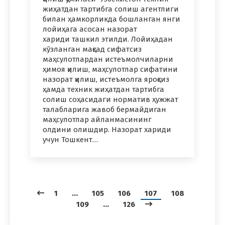
жиҳатдан тартибга солиш агентлиги
билан ҳамкорликда бошланган янги
лойиҳага асосан назорат
хариди ташкил этилди. Лойиҳадан
кўзланган мақсад сифатсиз
маҳсулотлардан истеъмолчиларни
ҳимоя қилиш, маҳсулотлар сифатини
назорат қилиш, истеъмолга яроқсиз
ҳамда техник жиҳатдан тартибга
солиш соҳасидаги норматив ҳужжат
талабларига жавоб бермайдиган
маҳсулотлар айланмасининг
олдини олишдир. Назорат хариди
учун Тошкент…
1
…
105
106
107
108
109
…
126