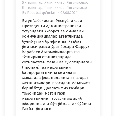
Янгиликлар
,
Янгиликлар
,
Янгиликлар
,
Янгиликлар
,
Янгиликлар
,
Янгиликлар
By
Raqobat qo'mitasi
02.08.2024
Бугун Ўзбекистон Республикаси
Президенти Администрацияси
ҳузуридаги Ахборот ва оммавий
коммуникациялар агентлигида
бўлиб ўтган брифингда, Рақобат
қўмитаси раиси ўринбосари Фаррух
Карабаев Автомобилларга газ
тўлдириш станцияларида
сотилаётган метан ва суюлтирилган
(пропан) газ нархларини
барқарорлигини таъминлаш
мақсадида қўлланиладиган назорат
механизмлари юзасидан маълумот
бериб ўтди. Давлатимиз Раҳбари
томонидан метан гази
нархларининг асоссиз ошириб
юборилишига йўл қўймаслик бўйича
Рақобат қўмитаси,…