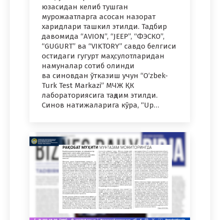
юзасидан келиб тушган
мурожаатларга асосан назорат
харидлари ташкил этилди. Тадбир
давомида “AVION”, “JEEP”, “ФЭСКО”,
“GUGURT” ва “VIKTORY” савдо белгиси
остидаги гугурт маҳсулотларидан
намуналар сотиб олинди
ва синовдан ўтказиш учун “O‘zbek-
Turk Test Markazi” МЧЖ ҚК
лабораториясига тақдим этилди.
Синов натижаларига кўра, “Up…