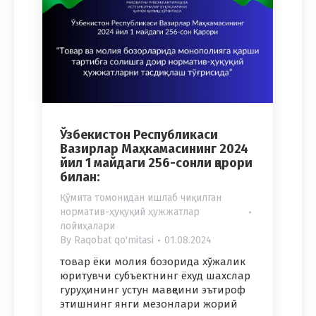
Ўзбекистон Республикаси
Вазирлар Маҳкамасининг 2024
йил 1 майдаги 256-сонли қарори
билан:
Қўмита томонидан ишлаб чиқилган
норматив-ҳуқуқий ҳужжатлар
лойиҳалари
By
Raqobat qo'mitasi
01.08.2024
товар ёки молия бозорида хўжалик
юритувчи субъектнинг ёхуд шахслар
гуруҳининг устун мавқеини эътироф
этишнинг янги мезонлари жорий