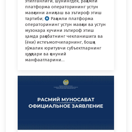
этилганлиги, шунингдек, рақамли
платформа операторининг устун
мавқеини аниқлаш ва эътироф этиш
тартиби;
Рақамли платформа
операторининг устун мавқеи ва устун
музокара кучини эътироф этиш
ҳамда рақобатнинг чекланишига ва
(ёки) истеъмолчиларнинг, бошқа
хўжалик юритувчи субъектларнинг
ҳуқуқлари ва қонуний
манфаатларини…