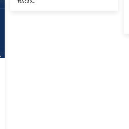
таъсир…