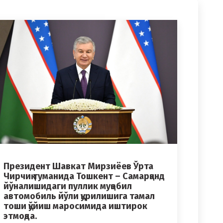
Президент Шавкат Мирзиёев Ўрта
Чирчиқ туманида Тошкент – Самарқанд
йўналишидаги пуллик муқобил
автомобиль йўли қурилишига тамал
тоши қўйиш маросимида иштирок
этмоқда.