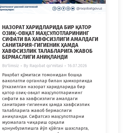
НАЗОРАТ ХАРИДЛАРИДА БИР ҚАТОР
ОЗИҚ-ОВҚАТ МАҲСУЛОТЛАРИНИНГ
СИФАТИ ВА ХАВФСИЗЛИГИ АМАЛДАГИ
САНИТАРИЯ-ГИГИЕНИК ҲАМДА
ХАВФСИЗЛИК ТАЛАБЛАРИГА ЖАВОБ
БЕРМАСЛИГИ АНИҚЛАНДИ
Bo'limsiz
By
Raqobat qo'mitasi
16.07.2026
Рақобат қўмитаси томонидан бошқа
ваколатли органлар билан ҳамкорликда
ўтказилган назорат харидларида бир
қатор озиқ-овқат маҳсулотларининг
сифати ва хавфсизлиги амалдаги
санитария-гигиеник ҳамда хавфсизлик
талабларига жавоб бермаслиги
аниқланди. Сифатсиз маҳсулотларни
муомалага чиқариш орқали
қонунбузилишга йўл қўйган шахсларга,