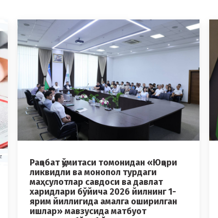
Рақобат қўмитаси томонидан «Юқори
ликвидли ва монопол турдаги
маҳсулотлар савдоси ва давлат
харидлари бўйича 2026 йилнинг 1-
ярим йиллигида амалга оширилган
ишлар» мавзусида матбуот