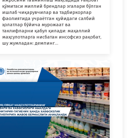
ижросини таъминлаш мақсадида Рақобат
қўмитаси миллий брендлар эгалари бўлган
ишлаб чиқарувчилар ва тадбиркорлар
фаолиятида учраётган қуйидаги салбий
ҳолатлар бўйича мурожаат ва
таклифларни қабул қилади: маҳаллий
маҳсулотларга нисбатан инсофсиз рақобат,
шу жумладан: демпинг…