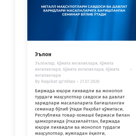
Эълон
Эълонлар
,
Қўмита янгиликлари
,
Қўмита
янгиликлари
,
Қўмита янгиликлари
,
Қўмита
янгиликлари
By
Raqobat qo'mitasi
21.07.2026
Биржада юқори ликвидли ва монопол
турдаги маҳсулотлар савдоси ва давлат
харидлари масалаларига бағишланган
семинар бўлиб ўтади Рақобат қўмитаси,
Республика товар-хомашё биржаси билан
ҳамкорликда ўтказилаётган, биржада
юқори ликвидли ва монопол турдаги
маҳсулотлар, жумладан ёқилғи,