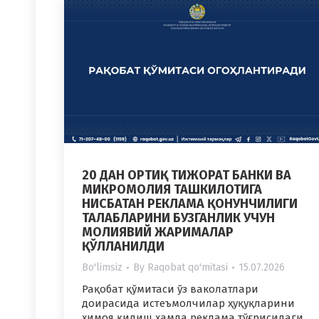
20 ДАН ОРТИҚ ТИЖОРАТ БАНКИ ВА
МИКРОМОЛИЯ ТАШКИЛОТИГА
НИСБАТАН РЕКЛАМА ҚОНУНЧИЛИГИ
ТАЛАБЛАРИНИ БУЗГАНЛИК УЧУН
МОЛИЯВИЙ ЖАРИМАЛАР
ҚЎЛЛАНИЛДИ
Bo'limsiz
By
Raqobat qo'mitasi
15.07.2026
Рақобат қўмитаси ўз ваколатлари
доирасида истеъмолчилар ҳуқуқларини
ҳимоя қилиш ҳамда реклама тўғрисидаги