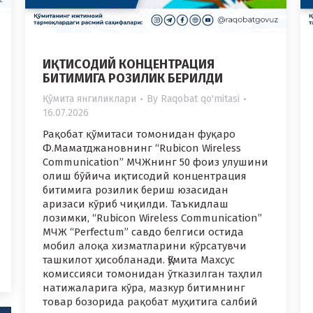
ИҚТИСОДИЙ КОНЦЕНТРАЦИЯ
БИТИМИГА РОЗИЛИК БЕРИЛДИ
Қўмита янгиликлари
By
Raqobat qo'mitasi
16.07.2026
Рақобат қўмитаси томонидан фуқаро
Ф.Mаматджановнинг “Rubicon Wireless
Communication” МЧЖнинг 50 фоиз улушини
олиш бўйича иқтисодий концентрация
битимига розилик бериш юзасидан
аризаси кўриб чиқилди. Таъкидлаш
лозимки, “Rubicon Wireless Communication”
МЧЖ “Perfectum” савдо белгиси остида
мобил алоқа хизматларини кўрсатувчи
ташкилот ҳисобланади. Қўмита Махсус
комиссияси томонидан ўтказилган таҳлил
натижаларига кўра, мазкур битимнинг
товар бозорида рақобат муҳитига салбий