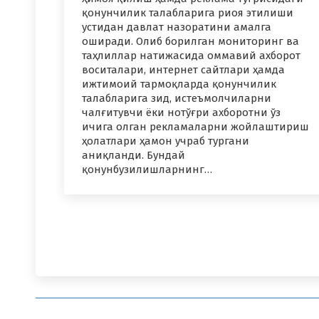
қонунчилик талабларига риоя этилиши
устидан давлат назоратини амалга
оширади. Олиб борилган мониторинг ва
таҳлиллар натижасида оммавий ахборот
воситалари, интернет сайтлари ҳамда
ижтимоий тармоқларда қонунчилик
талабларига зид, истеъмолчиларни
чалғитувчи ёки нотўғри ахборотни ўз
ичига олган рекламаларни жойлаштириш
ҳолатлари ҳамон учраб тургани
аниқланди. Бундай
қонунбузилишларнинг…