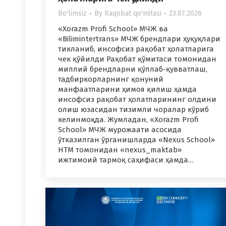
Bo'limsiz
By
Raqobat qo'mitasi
23.07.2026
«Xorazm Profi School» МЧЖ ва
«Bilimintertrans» МЧЖ брендлари ҳуқуқлари
тикланиб, инсофсиз рақобат ҳолатларига
чек қўйилди Рақобат қўмитаси томонидан
миллий брендларни қўллаб-қувватлаш,
тадбиркорларнинг қонуний
манфаатларини ҳимоя қилиш ҳамда
инсофсиз рақобат ҳолатларининг олдини
олиш юзасидан тизимли чоралар кўриб
келинмоқда. Жумладан, «Xorazm Profi
School» МЧЖ мурожаати асосида
ўтказилган ўрганишларда «Nexus School»
НТМ томонидан «nexus_maktab»
ижтимоий тармоқ саҳифаси ҳамда…