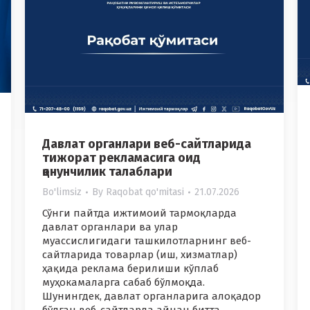
Давлат органлари веб-сайтларида
тижорат рекламасига оид
қонунчилик талаблари
Bo'limsiz
By
Raqobat qo'mitasi
21.07.2026
Сўнги пайтда ижтимоий тармоқларда
давлат органлари ва улар
муассислигидаги ташкилотларнинг веб-
сайтларида товарлар (иш, хизматлар)
ҳақида реклама берилиши кўплаб
муҳокамаларга сабаб бўлмоқда.
Шунингдек, давлат органларига алоқадор