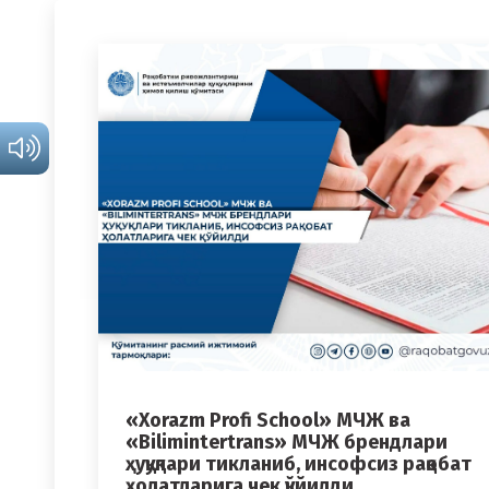
«Xorazm Profi School» МЧЖ ва
«Bilimintertrans» МЧЖ брендлари
ҳуқуқлари тикланиб, инсофсиз рақобат
ҳолатларига чек қўйилди