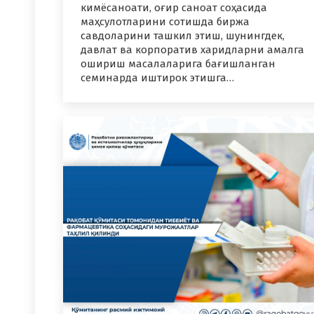
кимёсаноати, оғир саноат соҳасида
маҳсулотларини сотишда биржа
савдоларини ташкил этиш, шунингдек,
давлат ва корпоратив харидларни амалга
ошириш масалаларига бағишланган
семинарда иштирок этишга…