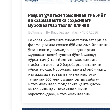
Рақобат қўмитаси томонидан тиббиёт
ва фармацевтика соҳасидаги
мурожаатлар таҳлил қилинди
Bo'limsiz
By
Raqobat qo'mitasi
17.07.2026
Рақобат қўмитасига тиббиёт хизматлари ва
фармацевтика соҳаси бўйича 2026 йилнинг
ўтган вақти давомида 900 дан ортиқ
мурожаат келиб тушган бўлиб, мазкур
кўрсаткич ўтган йилнинг мос даврига
нисбатан деярли 2 баробарга ошганини
кўрсатмоқда. Мурожаатларни кўриб чиқиш
натижасида товар ва хизматлар учун
тўланган 300 млн сўмдан ортиқ маблағ
истеъмолчилар фойдасига қайта ҳисоб-
китоб қилинди. Таҳлиллар шуни
кўрсатмоқдаки, истеъмолчиларни…