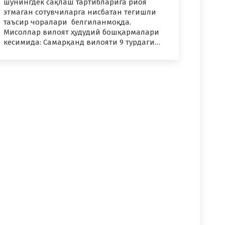
шунингдек сақлаш тартибларига риоя
этмаган сотувчиларга нисбатан тегишли
таъсир чоралари белгиланмоқда.
Мисоллар вилоят ҳудудий бошқармалари
кесимида: Самарқанд вилояти 9 турдаги…