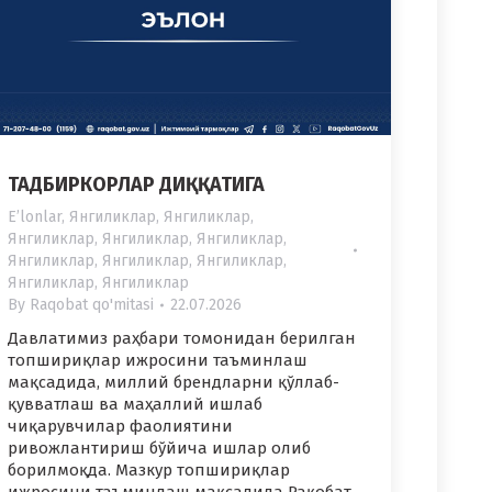
ТАДБИРКОРЛАР ДИҚҚАТИГА
Eʼlonlar
,
Янгиликлар
,
Янгиликлар
,
Янгиликлар
,
Янгиликлар
,
Янгиликлар
,
Янгиликлар
,
Янгиликлар
,
Янгиликлар
,
Янгиликлар
,
Янгиликлар
By
Raqobat qo'mitasi
22.07.2026
Давлатимиз раҳбари томонидан берилган
топшириқлар ижросини таъминлаш
мақсадида, миллий брендларни қўллаб-
қувватлаш ва маҳаллий ишлаб
чиқарувчилар фаолиятини
ривожлантириш бўйича ишлар олиб
борилмоқда. Мазкур топшириқлар