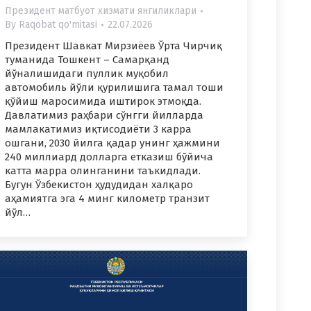
Президент матбуот хизмати янгиликлари
By
Raqobat qo'mitasi
22.07.2026
Президент Шавкат Мирзиёев Ўрта Чирчиқ
туманида Тошкент – Самарқанд
йўналишидаги пуллик муқобил
автомобиль йўли қурилишига тамал тоши
қўйиш маросимида иштирок этмоқда.
Давлатимиз раҳбари сўнгги йилларда
мамлакатимиз иқтисодиёти 3 карра
ошгани, 2030 йилга қадар унинг ҳажмини
240 миллиард долларга етказиш бўйича
катта марра олинганини таъкидлади.
Бугун Ўзбекистон ҳудудидан халқаро
аҳамиятга эга 4 минг километр транзит
йўл…