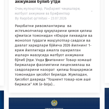
анжумани бўлиб ўтди
Очиқ мулоқотлар
,
Раҳбарият чиқишлари,
матбуот анжумани ва брифинглар
By
Raqobat qo'mitasi
23.07.2026
Рақобатни ривожлантириш ва
истеъмолчилар ҳуқуқларини ҳимоя қилиш
қўмитаси томонидан «Юқори ликвидли ва
монопол турдаги маҳсулотлар савдоси ва
давлат харидлари бўйича 2026 йилнинг 1-
ярим йиллигида амалга оширилган
ишлар» мавзусида матбуот анжумани
бўлиб ўтди. Унда Қўмитанинг Товар-хомашё
биржалари фаолиятини лицензиялаш ва
савдоларини назорат қилиш бошқармаси
томонидан ҳисобот берилди. Жумладан,
Ҳисобот даврида “Тошкент товар-хом ашё
биржаси” АЖ (e-birja)…