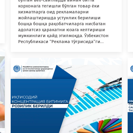
бўлган веб-сайтларда айнан битта
корхонага тегишли бўлган товар ёки
хизматларга оид рекламаларни
жойлаштиришда устунлик берилиши
бошқа бошқа рақобатчиларга нисбатан
адолатсиз ҳаракатни юзага келтириши
мумкинлиги қайд этилмоқда. Ўзбекистон
Республикаси “Реклама тўғрисида”ги…