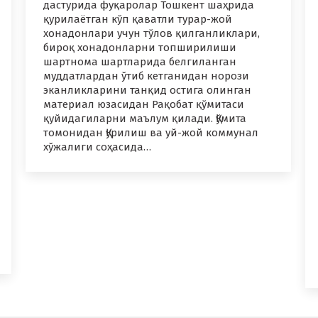
дастурида фуқаролар Тошкент шаҳрида
қурилаётган кўп қаватли турар-жой
хонадонлари учун тўлов қилганликлари,
бироқ хонадонларни топширилиши
шартнома шартларида белгиланган
муддатлардан ўтиб кетганидан норози
эканликларини танқид остига олинган
материал юзасидан Рақобат қўмитаси
қуйидагиларни маълум қилади. Қўмита
томонидан Қурилиш ва уй-жой коммунал
хўжалиги соҳасида…