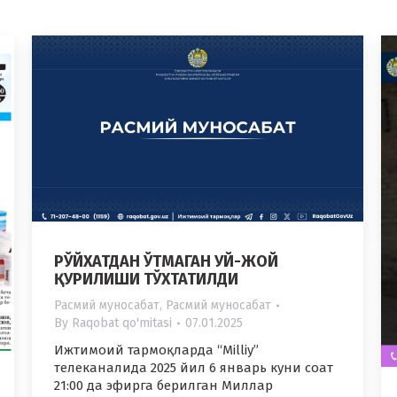
РЎЙХАТДАН ЎТМАГАН УЙ-ЖОЙ
ҚУРИЛИШИ ТЎХТАТИЛДИ
Расмий муносабат
,
Расмий муносабат
By
Raqobat qo'mitasi
07.01.2025
Ижтимоий тармоқларда “Milliy”
телеканалида 2025 йил 6 январь куни соат
21:00 да эфирга берилган Миллар