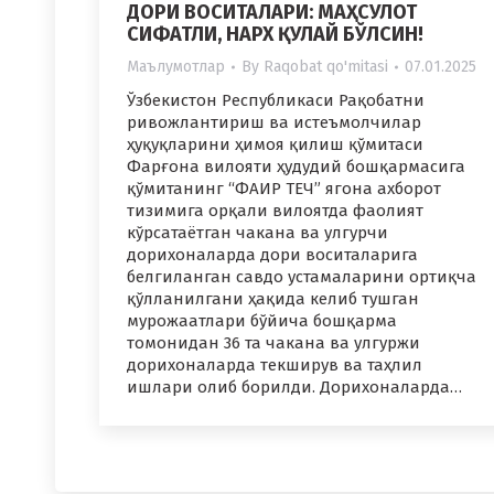
ДОРИ ВОСИТАЛАРИ: МАҲСУЛОТ
СИФАТЛИ, НАРХ ҚУЛАЙ БЎЛСИН!
Маълумотлар
By
Raqobat qo'mitasi
07.01.2025
Ўзбекистон Республикаси Рақобатни
ривожлантириш ва истеъмолчилар
ҳуқуқларини ҳимоя қилиш қўмитаси
Фарғона вилояти ҳудудий бошқармасига
қўмитанинг “ФАИР ТЕЧ” ягона ахборот
тизимига орқали вилоятда фаолият
кўрсатаётган чакана ва улгурчи
дорихоналарда дори воситаларига
белгиланган савдо устамаларини ортиқча
қўлланилгани ҳақида келиб тушган
мурожаатлари бўйича бошқарма
томонидан 36 та чакана ва улгуржи
дорихоналарда текширув ва таҳлил
ишлари олиб борилди. Дорихоналарда…