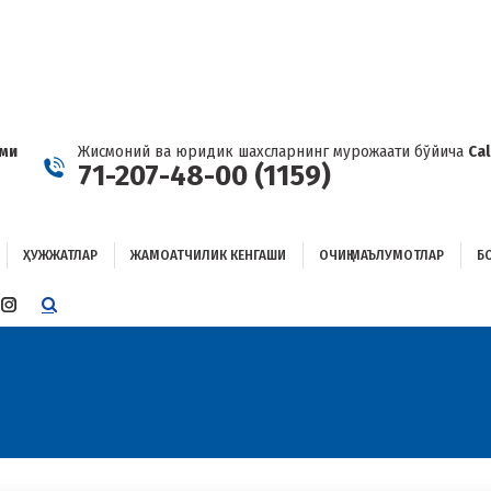
ҲУЖЖАТЛАР
ЖАМОАТЧИЛИК КЕНГАШИ
ОЧИҚ МАЪЛУМОТЛАР
ОҒЛАНИШ
ами
Жисмоний ва юридик шахсларнинг мурожаати бўйича
Ca
71-207-48-00 (1159)
ҲУЖЖАТЛАР
ЖАМОАТЧИЛИК КЕНГАШИ
ОЧИҚ МАЪЛУМОТЛАР
Б
E
TTER
INSTAGRAM
E
PAGE
ENS
OPENS
IN
W
NEW
W
NDOW
WINDOW