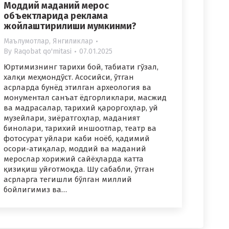
Моддий маданий мерос
объектларида реклама
жойлаштирилиши мумкинми?
Маълумотлар
,
Янгиликлар
By
Raqobat qo'mitasi
07.01.2025
Юртимизнинг тарихи бой, табиати гўзал,
халқи меҳмондўст. Асосийси, ўтган
асрларда бунёд этилган археология ва
монументал санъат ёдгорликлари, масжид
ва мадрасалар, тарихий қароргоҳлар, уй
музейлари, зиёратгоҳлар, маданият
бинолари, тарихий иншоотлар, театр ва
фотосурат уйлари каби ноёб, қадимий
осори-атиқалар, моддий ва маданий
мерослар хорижий сайёҳларда катта
қизиқиш уйғотмоқда. Шу сабабли, ўтган
асрларга тегишли бўлган миллий
бойлигимиз ва…