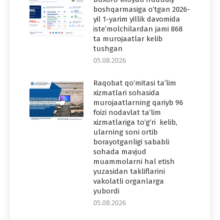
boshqarmasiga o‘tgan 2026-
yil 1-yarim yillik davomida
iste’molchilardan jami 868
ta murojaatlar kelib
tushgan
05.08.2026
Raqobat qo‘mitasi ta’lim
xizmatlari sohasida
murojaatlarning qariyb 96
foizi nodavlat ta’lim
xizmatlariga to‘g‘ri kelib,
ularning soni ortib
borayotganligi sababli
sohada mavjud
muammolarni hal etish
yuzasidan takliflarini
vakolatli organlarga
yubordi
05.08.2026