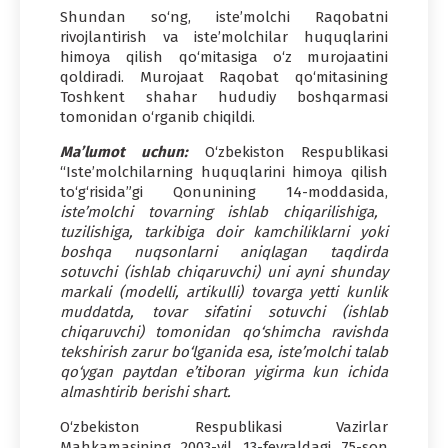
Shundan so‘ng, iste’molchi Raqobatni
rivojlantirish va iste’molchilar huquqlarini
himoya qilish qo‘mitasiga o‘z murojaatini
qoldiradi. Murojaat Raqobat qo‘mitasining
Toshkent shahar hududiy boshqarmasi
tomonidan o‘rganib chiqildi.
Ma’lumot uchun:
O‘zbekiston Respublikasi
“Iste’molchilarning huquqlarini himoya qilish
to‘g‘risida”gi Qonunining 14-moddasida,
iste’molchi tovarning ishlab chiqarilishiga,
tuzilishiga, tarkibiga doir kamchiliklarni yoki
boshqa nuqsonlarni aniqlagan taqdirda
sotuvchi (ishlab chiqaruvchi) uni ayni shunday
markali (modelli, artikulli) tovarga yetti kunlik
muddatda, tovar sifatini sotuvchi (ishlab
chiqaruvchi) tomonidan qo‘shimcha ravishda
tekshirish zarur bo‘lganida esa, iste’molchi talab
qo‘ygan paytdan e’tiboran yigirma kun ichida
almashtirib berishi shart.
O‘zbekiston Respublikasi Vazirlar
Mahkamasining 2003-yil 13-fevraldagi 75-son