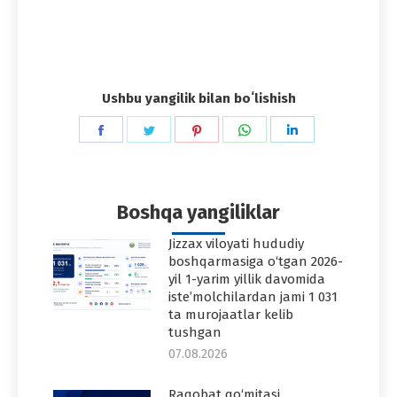
Ushbu yangilik bilan boʻlishish
Share
Share
Share
Share
Share
on
on
on
on
on
Facebook
Twitter
Pinterest
WhatsApp
LinkedIn
Boshqa yangiliklar
Jizzax viloyati hududiy
boshqarmasiga o‘tgan 2026-
yil 1-yarim yillik davomida
iste’molchilardan jami 1 031
ta murojaatlar kelib
tushgan
07.08.2026
Raqobat qo‘mitasi