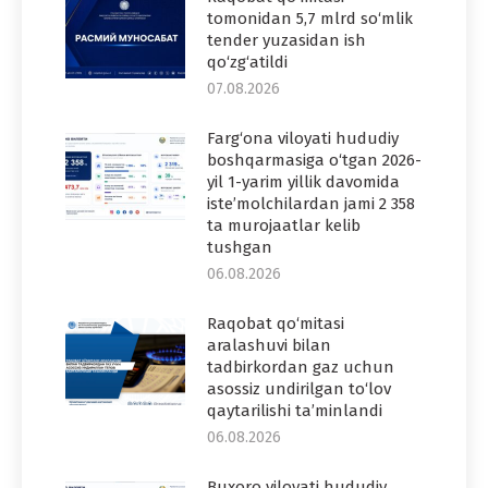
tomonidan 5,7 mlrd so‘mlik
tender yuzasidan ish
qo‘zg‘atildi
07.08.2026
Farg‘ona viloyati hududiy
boshqarmasiga o‘tgan 2026-
yil 1-yarim yillik davomida
iste’molchilardan jami 2 358
ta murojaatlar kelib
tushgan
06.08.2026
Raqobat qo‘mitasi
aralashuvi bilan
tadbirkordan gaz uchun
asossiz undirilgan to‘lov
qaytarilishi ta’minlandi
06.08.2026
Buxoro viloyati hududiy