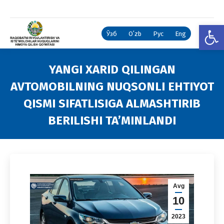
Open
Ўзб
Oʻzb
Рус
Eng
YANGI XARID QILINGAN
AVTOMOBILNING NUQSONLI EHTIYOT
QISMI SIFATLISIGA ALMASHTIRIB
BERILISHI TA’MINLANDI
You are here:
Avg
10
2023