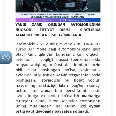
YANGI XARID QILINGAN AVTOMOBILNING
NUQSONLI EHTIYOT QISMI SIFATLISIGA
ALMASHTIRIB BERILISHI TA’MINLANDI
Iste’molchi 2023-yilning 25-may kuni “ONIX LTZ
Turbo AT” modelidagi avtomobilni xarid qilib
oladi. Xarid qilingan kundan 2 kun o‘tgach,
avtomobil yoqilg‘i nasosi (benzonasos)da
nuqson aniqlangan. Dastlab salondan benzin
hidi chiqa boshlagan bo‘lsa, keyinchalik
avtomobilni yurishida keskin o‘zgarishlar bo‘la
boshlagan. Iste’molchi bu holat yoqilg‘i
nasosining sifatsizligi bilan bog‘liq ekanligi
uchun uni almashtirib berishlarini so‘rab
avtosalonga va xizmat ko‘rsatish markaziga
murojaat qiladi, biroq xodimlar tomonidan
uning muammosini hal etilishi
ikki oydan
ortiq vaqt davomida paysalga solinadi.