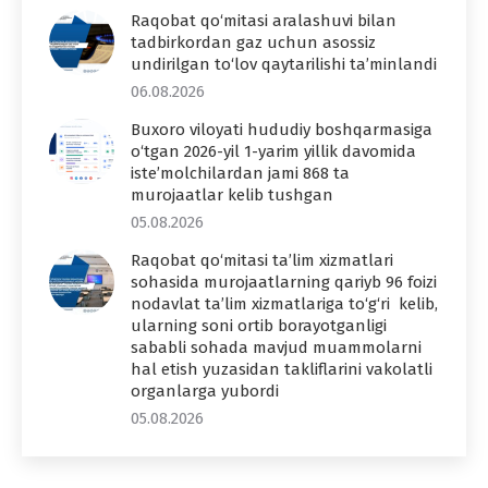
Raqobat qo‘mitasi aralashuvi bilan
tadbirkordan gaz uchun asossiz
undirilgan to‘lov qaytarilishi ta’minlandi
06.08.2026
Buxoro viloyati hududiy boshqarmasiga
o‘tgan 2026-yil 1-yarim yillik davomida
iste’molchilardan jami 868 ta
murojaatlar kelib tushgan
05.08.2026
Raqobat qo‘mitasi ta’lim xizmatlari
sohasida murojaatlarning qariyb 96 foizi
nodavlat ta’lim xizmatlariga to‘g‘ri kelib,
ularning soni ortib borayotganligi
sababli sohada mavjud muammolarni
hal etish yuzasidan takliflarini vakolatli
organlarga yubordi
05.08.2026