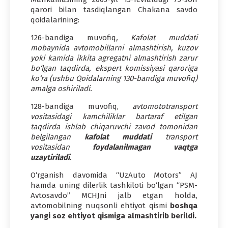
qarori bilan tasdiqlangan Chakana savdo
qoidalarining:
126-bandiga muvofiq
, Kafolat muddati
mobaynida avtomobillarni almashtirish, kuzov
yoki kamida ikkita agregatni almashtirish zarur
bo‘lgan taqdirda, ekspert komissiyasi qaroriga
ko‘ra (ushbu Qoidalarning 130-bandiga muvofiq)
amalga oshiriladi.
128-bandiga muvofiq,
avtomototransport
vositasidagi kamchiliklar bartaraf etilgan
taqdirda ishlab chiqaruvchi zavod tomonidan
belgilangan
kafolat muddati
transport
vositasidan
foydalanilmagan vaqtga
uzaytiriladi
.
O‘rganish davomida “UzAuto Motors” AJ
hamda uning dilerlik tashkiloti bo‘lgan “PSM-
Avtosavdo” MCHJni jalb etgan holda,
avtomobilning nuqsonli ehtiyot qismi
boshqa
yangi soz ehtiyot qismiga almashtirib berildi.