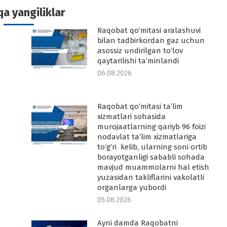
a yangiliklar
Raqobat qo‘mitasi aralashuvi
-
bilan tadbirkordan gaz uchun
asossiz undirilgan to‘lov
qaytarilishi ta’minlandi
06.08.2026
Raqobat qo‘mitasi ta’lim
-
xizmatlari sohasida
murojaatlarning qariyb 96 foizi
nodavlat ta’lim xizmatlariga
to‘g‘ri kelib, ularning soni ortib
borayotganligi sababli sohada
mavjud muammolarni hal etish
yuzasidan takliflarini vakolatli
organlarga yubordi
05.08.2026
Ayni damda Raqobatni