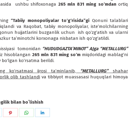
tijasida ushbu shifoxonaga
265 mln 831 ming so‘mdan
ortiq
ining
“Tabiiy monopoliyalar to‘g‘risida”gi
Qonuni talablari
landi va Raqobat, tabiiy monopoliyalar, iste’molchilarning
 qonun hujjatlarini buzganlik uchun ish qo‘zg‘atish va ularni
mazkur ta’minotchi korxonaga nisbatan ish qo‘zg‘atildi.
issiyasi tomonidan
“HUDUDGAZTA’MINOT” AJga “METALLURG”
iz hisoblangan
265 mln 831 ming so‘m
miqdoridagi mablag‘ni
y bo‘lgan ko‘rsatma berildi.
ing ko‘rsatmasi ijrosi ta’minlanib,
“METALLURG”
shahar
rlik olib tashlandi
va tibbiyot muassasasi huquqlari himoya
ilik bilan boʻlishish
hare
Share
Share
Share
n
on
on
on
k
witter
Pinterest
WhatsApp
LinkedIn