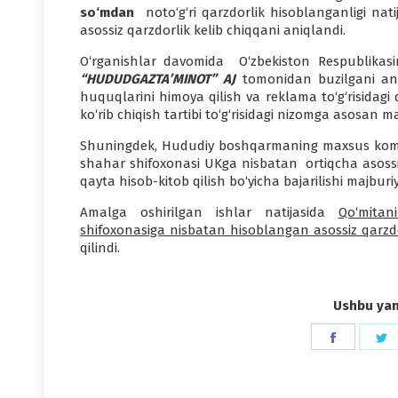
so‘mdan
noto‘g‘ri qarzdorlik hisoblanganligi na
asossiz qarzdorlik kelib chiqqani aniqlandi.
O‘rganishlar davomida O‘zbekiston Respublikas
“HUDUDGAZTA’MINOT” AJ
tomonidan buzilgani aniq
huquqlarini himoya qilish va reklama to‘g‘risidagi
ko‘rib chiqish tartibi to‘g‘risidagi nizomga asosan 
Shuningdek, Hududiy boshqarmaning maxsus kom
shahar shifoxonasi UKga nisbatan ortiqcha asoss
qayta hisob-kitob qilish bo‘yicha bajarilishi majburi
Amalga oshirilgan ishlar natijasida
Qo‘mitan
shifoxonasiga nisbatan hisoblangan asossiz qarzdo
qilindi.
Ushbu yang
Share
S
on
o
Faceboo
T