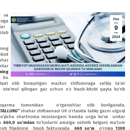
h va
Fev
siga
alar
9
plab
2024
ning
obod
har
itar
ming
, bu
oliyat olib borayotgan mazkur shifoxonaga salbiy ta’sir
n iste’mol qilingan gaz uchun o‘z hisob-kitobi qayta ko‘rib
qarma tomonidan o‘rganishlar olib borilganida,
TALLURG”
shahar shifoxonasi UK o‘rtasida tabiiy gazni ulgurji
sh bo‘yicha shartnoma imzolangani hamda unga ko‘ra unitar
un
660,0 so‘mdan
to‘lovlarni amalga oshirib kelgani ma’lum
oti filialining hisob fakturasida
660 so‘m
o‘rniga
1300