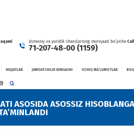
HUJJATLAR
JAMOATCHILIK KENGASHI
OCHIQ MAʼLUMOTLAR
GʻLANISH
raqami
Jismoniy va yuridik shaxslarning murojaati boʻyicha
Cal
71-207-48-00 (1159)
HUJJATLAR
JAMOATCHILIK KENGASHI
OCHIQ MAʼLUMOTLAR
BOG
TTER
INSTAGRAM
E
PAGE
NS
OPENS
ATI ASOSIDA ASOSSIZ HISOBLANG
IN
TA’MINLANDI
NEW
DOW
WINDOW