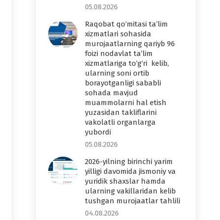
05.08.2026
Raqobat qo‘mitasi ta’lim
xizmatlari sohasida
murojaatlarning qariyb 96
foizi nodavlat ta’lim
xizmatlariga to‘g‘ri kelib,
ularning soni ortib
borayotganligi sababli
sohada mavjud
muammolarni hal etish
yuzasidan takliflarini
vakolatli organlarga
yubordi
05.08.2026
2026-yilning birinchi yarim
yilligi davomida jismoniy va
yuridik shaxslar hamda
ularning vakillaridan kelib
tushgan murojaatlar tahlili
04.08.2026