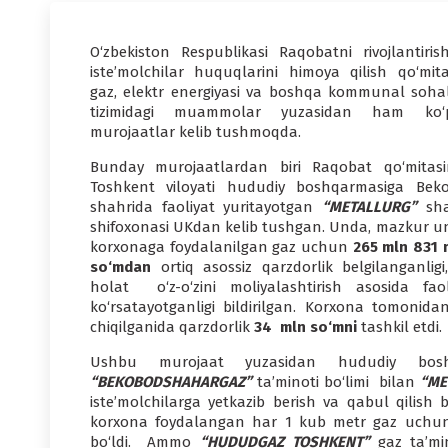
O‘zbekiston Respublikasi Raqobatni rivojlantiris
iste’molchilar huquqlarini himoya qilish qo‘mita
gaz, elektr energiyasi va boshqa kommunal soh
tizimidagi muammolar yuzasidan ham ko‘
murojaatlar kelib tushmoqda.
Bunday murojaatlardan biri Raqobat qo‘mitasi
Toshkent viloyati hududiy boshqarmasiga Bek
shahrida faoliyat yuritayotgan
“METALLURG”
sha
shifoxonasi UKdan kelib tushgan. Unda, mazkur un
korxonaga foydalanilgan gaz uchun
265 mln 831 
so‘mdan
ortiq asossiz qarzdorlik belgilanganligi
holat o‘z-o‘zini moliyalashtirish asosida fa
ko‘rsatayotganligi bildirilgan. Korxona tomonida
chiqilganida qarzdorlik
34 mln so‘mni
tashkil etdi.
Ushbu murojaat yuzasidan hududiy bosh
“BEKOBODSHAHARGAZ”
ta’minoti bo‘limi bilan
“ME
iste’molchilarga yetkazib berish va qabul qili
korxona foydalangan har 1 kub metr gaz uch
bo‘ldi. Ammo
“HUDUDGAZ TOSHKENT”
gaz ta’min