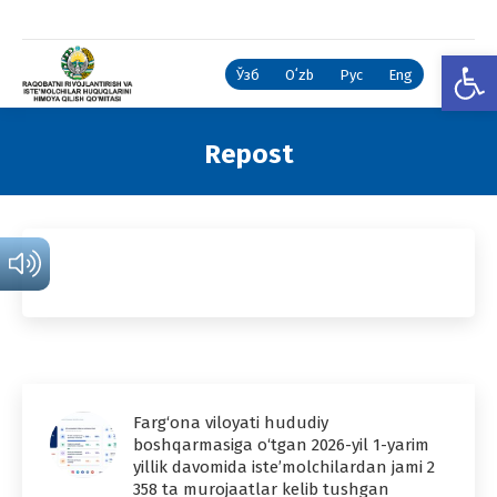
Open
Ўзб
Oʻzb
Рус
Eng
Repost
You are here:
Farg‘ona viloyati hududiy
boshqarmasiga o‘tgan 2026-yil 1-yarim
yillik davomida iste’molchilardan jami 2
358 ta murojaatlar kelib tushgan