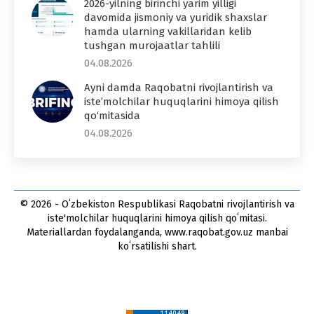
2026-yilning birinchi yarim yilligi
davomida jismoniy va yuridik shaxslar
hamda ularning vakillaridan kelib
tushgan murojaatlar tahlili
04.08.2026
Ayni damda Raqobatni rivojlantirish va
iste’molchilar huquqlarini himoya qilish
qo‘mitasida
04.08.2026
© 2026 - Oʻzbekiston Respublikasi Raqobatni rivojlantirish va
iste'molchilar huquqlarini himoya qilish qoʻmitasi.
Materiallardan foydalanganda, www.raqobat.gov.uz manbai
koʻrsatilishi shart.