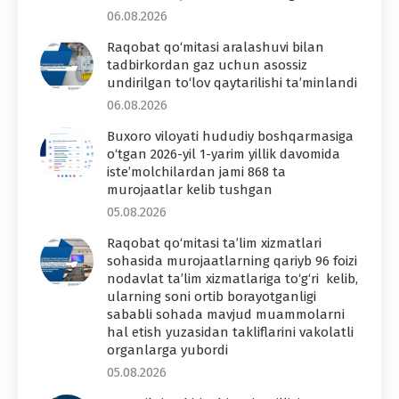
06.08.2026
Raqobat qo‘mitasi aralashuvi bilan
tadbirkordan gaz uchun asossiz
undirilgan to‘lov qaytarilishi ta’minlandi
06.08.2026
Buxoro viloyati hududiy boshqarmasiga
o‘tgan 2026-yil 1-yarim yillik davomida
iste’molchilardan jami 868 ta
murojaatlar kelib tushgan
05.08.2026
Raqobat qo‘mitasi ta’lim xizmatlari
sohasida murojaatlarning qariyb 96 foizi
nodavlat ta’lim xizmatlariga to‘g‘ri kelib,
ularning soni ortib borayotganligi
sababli sohada mavjud muammolarni
hal etish yuzasidan takliflarini vakolatli
organlarga yubordi
05.08.2026