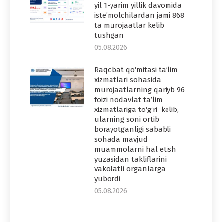
yil 1-yarim yillik davomida
iste’molchilardan jami 868
ta murojaatlar kelib
tushgan
05.08.2026
Raqobat qo‘mitasi ta’lim
xizmatlari sohasida
murojaatlarning qariyb 96
foizi nodavlat ta’lim
xizmatlariga to‘g‘ri kelib,
ularning soni ortib
borayotganligi sababli
sohada mavjud
muammolarni hal etish
yuzasidan takliflarini
vakolatli organlarga
yubordi
05.08.2026