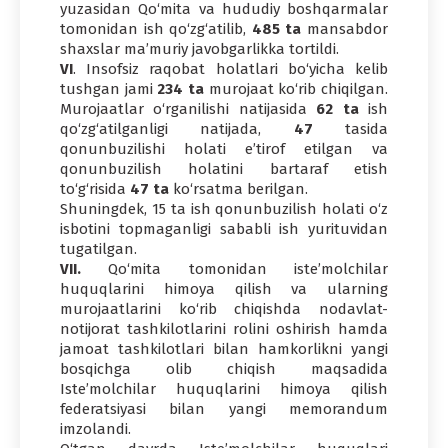
yuzasidan Qo‘mita va hududiy boshqarmalar
tomonidan ish qo‘zg‘atilib,
485 ta
mansabdor
shaxslar ma’muriy javobgarlikka tortildi.
VI
. Insofsiz raqobat holatlari bo‘yicha kelib
tushgan jami
234 ta
murojaat ko‘rib chiqilgan.
Murojaatlar o‘rganilishi natijasida
62 ta
ish
qo‘zg‘atilganligi natijada,
47
tasida
qonunbuzilishi holati e’tirof etilgan va
qonunbuzilish holatini bartaraf etish
to‘g‘risida
47 ta
ko‘rsatma berilgan.
Shuningdek, 15 ta ish qonunbuzilish holati o‘z
isbotini topmaganligi sababli ish yurituvidan
tugatilgan.
VII.
Qo‘mita tomonidan iste’molchilar
huquqlarini himoya qilish va ularning
murojaatlarini ko‘rib chiqishda nodavlat-
notijorat tashkilotlarini rolini oshirish hamda
jamoat tashkilotlari bilan hamkorlikni yangi
bosqichga olib chiqish maqsadida
Iste’molchilar huquqlarini himoya qilish
federatsiyasi bilan yangi memorandum
imzolandi.