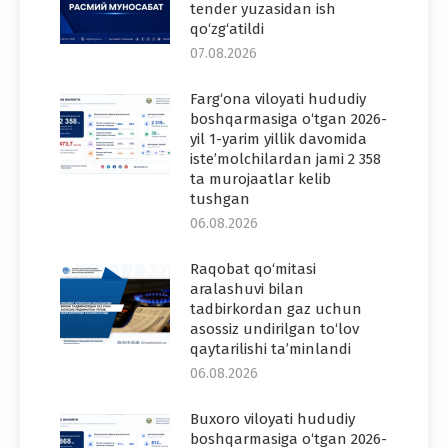
tender yuzasidan ish
qo‘zg‘atildi
07.08.2026
Farg‘ona viloyati hududiy
boshqarmasiga o‘tgan 2026-
yil 1-yarim yillik davomida
iste’molchilardan jami 2 358
ta murojaatlar kelib
tushgan
06.08.2026
Raqobat qo‘mitasi
aralashuvi bilan
tadbirkordan gaz uchun
asossiz undirilgan to‘lov
qaytarilishi ta’minlandi
06.08.2026
Buxoro viloyati hududiy
boshqarmasiga o‘tgan 2026-