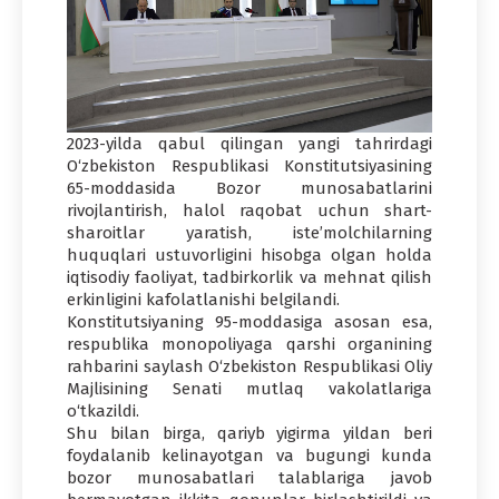
2023-yilda qabul qilingan yangi tahrirdagi
O‘zbekiston Respublikasi Konstitutsiyasining
65-moddasida Bozor munosabatlarini
rivojlantirish, halol raqobat uchun shart-
sharoitlar yaratish, iste’molchilarning
huquqlari ustuvorligini hisobga olgan holda
iqtisodiy faoliyat, tadbirkorlik va mehnat qilish
erkinligini kafolatlanishi belgilandi.
Konstitutsiyaning 95-moddasiga asosan esa,
respublika monopoliyaga qarshi organining
rahbarini saylash O‘zbekiston Respublikasi Oliy
Majlisining Senati mutlaq vakolatlariga
o‘tkazildi.
Shu bilan birga, qariyb yigirma yildan beri
foydalanib kelinayotgan va bugungi kunda
bozor munosabatlari talablariga javob