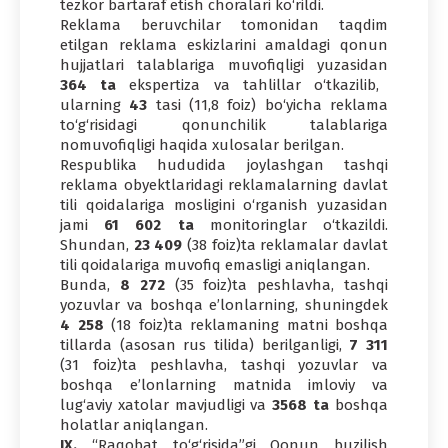
tezkor bartaraf etish choralari ko‘rildi.
Reklama beruvchilar tomonidan taqdim
etilgan reklama eskizlarini amaldagi qonun
hujjatlari talablariga muvofiqligi yuzasidan
364 ta
ekspertiza va tahlillar o‘tkazilib,
ularning
43
tasi (11,8 foiz) bo‘yicha reklama
to‘g‘risidagi qonunchilik talablariga
nomuvofiqligi haqida xulosalar berilgan.
Respublika hududida joylashgan tashqi
reklama obyektlaridagi reklamalarning davlat
tili qoidalariga mosligini o‘rganish yuzasidan
jami
61 602 ta
monitoringlar o‘tkazildi.
Shundan,
23 409
(38 foiz)ta reklamalar davlat
tili qoidalariga muvofiq emasligi aniqlangan.
Bunda,
8 272
(35 foiz)ta peshlavha, tashqi
yozuvlar va boshqa e’lonlarning, shuningdek
4 258
(18 foiz)ta reklamaning matni boshqa
tillarda (asosan rus tilida) berilganligi,
7 311
(31 foiz)ta peshlavha, tashqi yozuvlar va
boshqa e’lonlarning matnida imloviy va
lug‘aviy xatolar mavjudligi va
3568 ta
boshqa
holatlar aniqlangan.
IX.
“Raqobat to‘g‘risida”gi Qonun buzilish