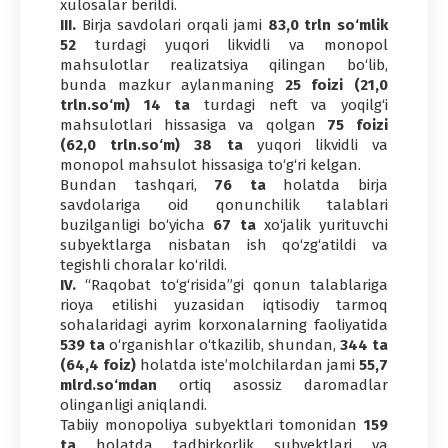
xulosalar berildi.
III.
Birja savdolari orqali jami
83,0 trln so‘mlik
52
turdagi yuqori likvidli va monopol
mahsulotlar realizatsiya qilingan bo‘lib,
bunda mazkur aylanmaning
25 foizi (21,0
trln.so‘m) 14 ta
turdagi neft va yoqilg‘i
mahsulotlari hissasiga va qolgan
75 foizi
(62,0 trln.so‘m) 38 ta
yuqori likvidli va
monopol mahsulot hissasiga to‘g‘ri kelgan.
Bundan tashqari,
76 ta
holatda birja
savdolariga oid qonunchilik talablari
buzilganligi bo‘yicha
67 ta
xo‘jalik yurituvchi
subyektlarga nisbatan ish qo‘zg‘atildi va
tegishli choralar ko‘rildi.
IV.
“Raqobat to‘g‘risida”gi qonun talablariga
rioya etilishi yuzasidan iqtisodiy tarmoq
sohalaridagi ayrim korxonalarning faoliyatida
539 ta
o‘rganishlar o‘tkazilib, shundan,
344 ta
(64,4 foiz)
holatda iste’molchilardan jami
55,7
mlrd.so‘mdan
ortiq asossiz daromadlar
olinganligi aniqlandi.
Tabiiy monopoliya subyektlari tomonidan
159
ta
holatda tadbirkorlik subyektlari va