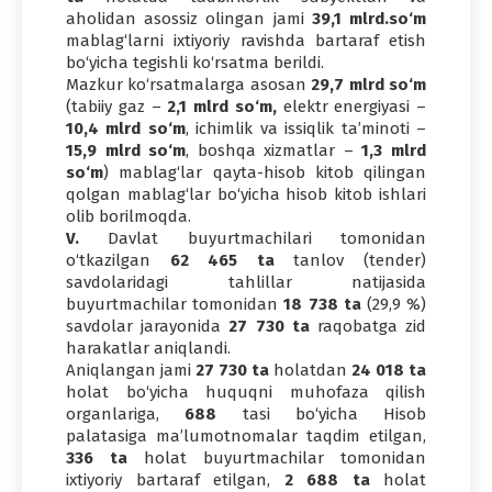
aholidan asossiz olingan jami
39,1 mlrd.so‘m
mablag‘larni ixtiyoriy ravishda bartaraf etish
bo‘yicha tegishli ko‘rsatma berildi.
Mazkur ko‘rsatmalarga asosan
29,7 mlrd so‘m
(tabiiy gaz –
2,1 mlrd so‘m,
elektr energiyasi –
10,4 mlrd so‘m
, ichimlik va issiqlik ta’minoti –
15,9 mlrd so‘m
, boshqa xizmatlar –
1,3 mlrd
so‘m
) mablag‘lar qayta-hisob kitob qilingan
qolgan mablag‘lar bo‘yicha hisob kitob ishlari
olib borilmoqda.
V.
Davlat buyurtmachilari tomonidan
o‘tkazilgan
62 465 ta
tanlov (tender)
savdolaridagi tahlillar natijasida
buyurtmachilar tomonidan
18 738 ta
(29,9 %)
savdolar jarayonida
27 730 ta
raqobatga zid
harakatlar aniqlandi.
Aniqlangan jami
27 730 ta
holatdan
24 018 ta
holat bo‘yicha huquqni muhofaza qilish
organlariga,
688
tasi bo‘yicha Hisob
palatasiga ma’lumotnomalar taqdim etilgan,
336 ta
holat buyurtmachilar tomonidan
ixtiyoriy bartaraf etilgan,
2 688 ta
holat