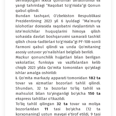
bermayotgan ikkita qonunlar birlashtirildi va
yangi tahrirdagi “Raqobat to‘g‘risida”gi Qonun
qabul qilindi.
Bundan tashqari, O‘zbekiston Respublikasi
Prezidentining 2023 yil 6 iyuldagi “Ma’muriy
islohotlar doirasida raqobatni rivojlantirish va
iste’molchilar huquqlarini himoya qilish
sohasida davlat boshqaruvini samarali tashkil
qilish chora-tadbirlari to‘g‘risida”gi PF-108-sonli
Farmoni qabul qilindi va unda Qo‘mitaning
asosiy ustuvor yo‘nalishlari belgilab berildi.
Mazkur qonunchilik hujjatlari bilan berilgan
vakolatlar, funksiya va vazifalardan kelib
chiqib 2023 yilda Qo‘mita tomonidan qo‘yidagi
ishlar amalga oshirildi:
I.
Qo‘mita markaziy apparati tomonidan
182 ta
tovar va xizmatlar bozorlari tahlil qilindi.
Shundan, 32 ta bozorlar to‘liq tahlil va
mahsulot bilan to‘yinganligi bo‘yicha
150 ta
ekspress tahlillar o‘tkazildi.
To‘liq tahlil qilingan
32 ta
tovar va moliya
bozorlaridan
11
tasi bo‘yicha (12 ta
korxonaning) ustun mavqei e’tirof etildi, 9 tasi