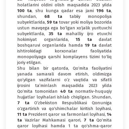
holatlarini oldini olish maqsadida 2023 yilda
100 ta
, shu kunga qadar esa jami
196 ta
,
shundan,
68 ta
tabiiy monopoliya
subyektlarida,
59 ta
tovar yoki moliya bozorida
ustun mavqega ega bo‘lgan xo‘jalik yurituvchi
subyektlarda,
35 ta
mahalliy ijro etuvchi
hokimiyat organlarida,
15 ta
davlat
boshqaruvi organlarida hamda
19 ta
davlat
ishtirokidagi korxonalar faoliyatida
monopoliyaga qarshi komplayens tizimi to‘liq
joriy etilgan.
Shu bilan bir qatorda, Qo‘mita faoliyatini
yanada samarali davom etirish, oldimizga
qo‘yilgan vazifalarni o‘z vaqtida va sifatli
ijrosini ta’minlash maqsadida 2023 yilda
Qo‘mita tomonidan
40 ta
normativ-huquqiy
hujjatlar loyihalari ishlab chiqilgan. Shundan,
7 ta
O‘zbekiston Respublikasi Qonuniga
o‘zgartirish va qo‘shimchalar kiritish loyihasi,
11 ta
Prezident qaror va farmonlari loyihasi,
14
ta
Vazirlar Mahkamasi qarori,
7 ta
Qo‘mita
qaror loyihasi hamda 1 ta qo‘shma-qaror