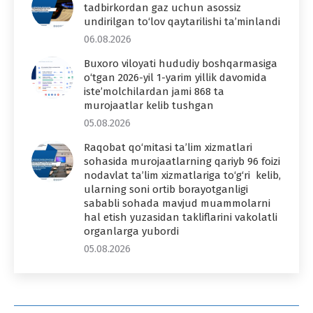
tadbirkordan gaz uchun asossiz
undirilgan to‘lov qaytarilishi ta’minlandi
06.08.2026
Buxoro viloyati hududiy boshqarmasiga
o‘tgan 2026-yil 1-yarim yillik davomida
iste’molchilardan jami 868 ta
murojaatlar kelib tushgan
05.08.2026
Raqobat qo‘mitasi ta’lim xizmatlari
sohasida murojaatlarning qariyb 96 foizi
nodavlat ta’lim xizmatlariga to‘g‘ri kelib,
ularning soni ortib borayotganligi
sababli sohada mavjud muammolarni
hal etish yuzasidan takliflarini vakolatli
organlarga yubordi
05.08.2026