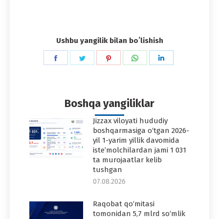
Ushbu yangilik bilan boʻlishish
Share
Share
Share
Share
Share
on
on
on
on
on
Facebook
Twitter
Pinterest
WhatsApp
LinkedIn
Boshqa yangiliklar
Jizzax viloyati hududiy
boshqarmasiga o‘tgan 2026-
yil 1-yarim yillik davomida
iste’molchilardan jami 1 031
ta murojaatlar kelib
tushgan
07.08.2026
Raqobat qo‘mitasi
tomonidan 5,7 mlrd so‘mlik