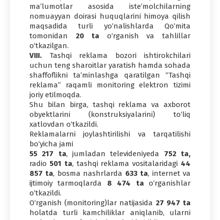
ma’lumotlar asosida iste’molchilarning
nomuayyan doirasi huquqlarini himoya qilish
maqsadida turli yo‘nalishlarda Qo‘mita
tomonidan
20 ta
o‘rganish va tahlillar
o‘tkazilgan.
VIII.
Tashqi reklama bozori ishtirokchilari
uchun teng sharoitlar yaratish hamda sohada
shaffoflikni ta’minlashga qaratilgan “Tashqi
reklama” raqamli monitoring elektron tizimi
joriy etilmoqda.
Shu bilan birga, tashqi reklama va axborot
obyektlarini (konstruksiyalarini) to‘liq
xatlovdan o‘tkazildi.
Reklamalarni joylashtirilishi va tarqatilishi
bo‘yicha jami
55 217 ta
, jumladan televideniyeda
752 ta,
radio
501 ta
, tashqi reklama vositalaridagi
44
857 ta
, bosma nashrlarda
633 ta
, internet va
ijtimoiy tarmoqlarda
8 474 ta
o‘rganishlar
o‘tkazildi.
O‘rganish (monitoring)lar natijasida
27 947 ta
holatda turli kamchiliklar aniqlanib, ularni