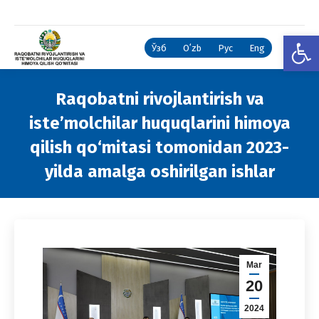
Open
Ўзб
Oʻzb
Рус
Eng
Raqobatni rivojlantirish va
isteʼmolchilar huquqlarini himoya
qilish qo‘mitasi tomonidan 2023-
yilda amalga oshirilgan ishlar
You are here:
Mar
20
2024