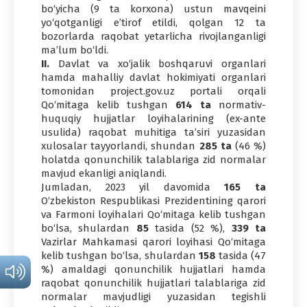
bo‘yicha (9 ta korxona) ustun mavqeini
yo‘qotganligi e’tirof etildi, qolgan 12 ta
bozorlarda raqobat yetarlicha rivojlanganligi
ma’lum bo‘ldi.
II.
Davlat va xo‘jalik boshqaruvi organlari
hamda mahalliy davlat hokimiyati organlari
tomonidan project.gov.uz portali orqali
Qo‘mitaga kelib tushgan
614 ta
normativ-
huquqiy hujjatlar loyihalarining (ex-ante
usulida) raqobat muhitiga ta’siri yuzasidan
xulosalar tayyorlandi, shundan
285 ta
(46 %)
holatda qonunchilik talablariga zid normalar
mavjud ekanligi aniqlandi.
Jumladan, 2023 yil davomida
165 ta
O‘zbekiston Respublikasi Prezidentining qarori
va Farmoni loyihalari Qo‘mitaga kelib tushgan
bo‘lsa, shulardan
85
tasida (52 %),
339 ta
Vazirlar Mahkamasi qarori loyihasi Qo‘mitaga
kelib tushgan bo‘lsa, shulardan
158
tasida (47
%) amaldagi qonunchilik hujjatlari hamda
raqobat qonunchilik hujjatlari talablariga zid
normalar mavjudligi yuzasidan tegishli