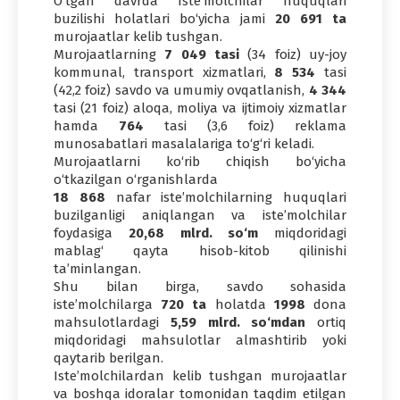
O‘tgan davrda Iste’molchilar huquqlari
buzilishi holatlari bo‘yicha jami
20 691 ta
murojaatlar kelib tushgan.
Murojaatlarning
7 049 tasi
(34 foiz) uy-joy
kommunal, transport xizmatlari,
8 534
tasi
(42,2 foiz) savdo va umumiy ovqatlanish,
4 344
tasi (21 foiz) aloqa, moliya va ijtimoiy xizmatlar
hamda
764
tasi (3,6 foiz) reklama
munosabatlari masalalariga to‘g‘ri keladi.
Murojaatlarni ko‘rib chiqish bo‘yicha
o‘tkazilgan o‘rganishlarda
18 868
nafar iste’molchilarning huquqlari
buzilganligi aniqlangan va iste’molchilar
foydasiga
20,68 mlrd. so‘m
miqdoridagi
mablag‘ qayta hisob-kitob qilinishi
ta’minlangan.
Shu bilan birga, savdo sohasida
iste’molchilarga
720 ta
holatda
1998
dona
mahsulotlardagi
5,59 mlrd. so‘mdan
ortiq
miqdoridagi mahsulotlar almashtirib yoki
qaytarib berilgan.
Iste’molchilardan kelib tushgan murojaatlar
va boshqa idoralar tomonidan taqdim etilgan