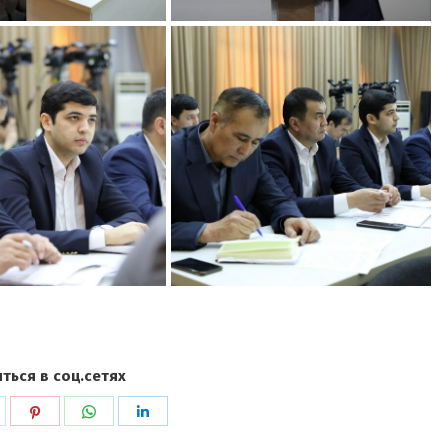
ться в соц.сетях
ься
оделиться
Поделиться
Поделиться
Поделиться
в
в
в