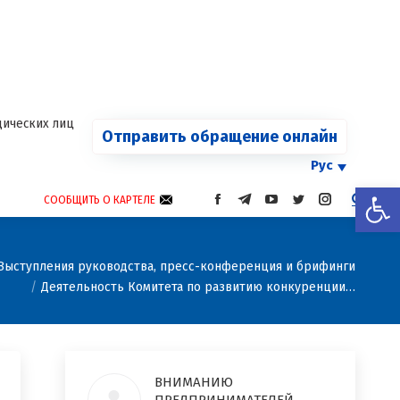
ца
am
я
ается
ических лиц
Отправить обращение онлайн
Рус
Откры
СООБЩИТЬ О КАРТЕЛЕ
СТРАНИЦА
СТРАНИЦА
СТРАНИЦА
СТРАНИЦА
СТРАНИЦА
FACEBOOK
TELEGRAM
YOUTUBE
TWITTER
INSTAGRAM
ОТКРЫВАЕТСЯ
ОТКРЫВАЕТСЯ
ОТКРЫВАЕТСЯ
ОТКРЫВАЕТСЯ
ОТКРЫВАЕТС
В
В
В
В
В
Выступления руководства, пресс-конференция и брифинги
НОВОМ
НОВОМ
НОВОМ
НОВОМ
НОВОМ
Деятельность Комитета по развитию конкуренции…
ОКНЕ
ОКНЕ
ОКНЕ
ОКНЕ
ОКНЕ
ВНИМАНИЮ