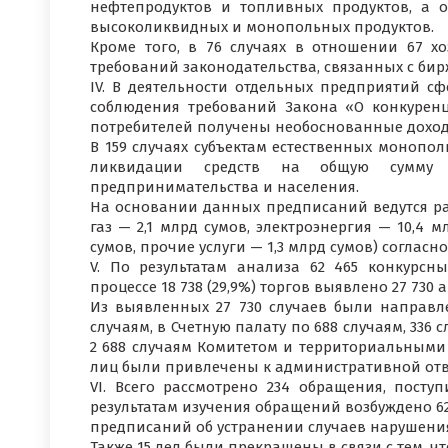
нефтепродуктов и топливных продуктов, а о
высоколиквидных и монопольных продуктов.
Кроме того, в 76 случаях в отношении 67 х
требований законодательства, связанных с би
IV. В деятельности отдельных предприятий с
соблюдения требований Закона «О конкуренции
потребителей получены необоснованные доходы
В 159 случаях субъектам естественных моноп
ликвидации средств на общую сумму 3
предпринимательства и населения.
На основании данных предписаний ведутся раб
газ — 2,1 млрд сумов, электроэнергия — 10,4 
сумов, прочие услуги — 1,3 млрд сумов) согласно
V. По результатам анализа 62 465 конкурсны
процессе 18 738 (29,9%) торгов выявлено 27 730
Из выявленных 27 730 случаев были направл
случаям, в Счетную палату по 688 случаям, 33
2 688 случаям Комитетом и территориальными
лиц были привлечены к административной отв
VI. Всего рассмотрено 234 обращения, пост
результатам изучения обращений возбуждено 62
предписаний об устранении случаев нарушения
Также 15 дел были прекращены в связи с тем, ч