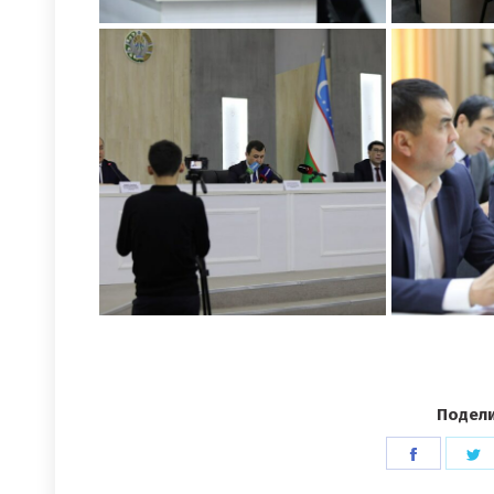
Подели
Поделит
П
в
в