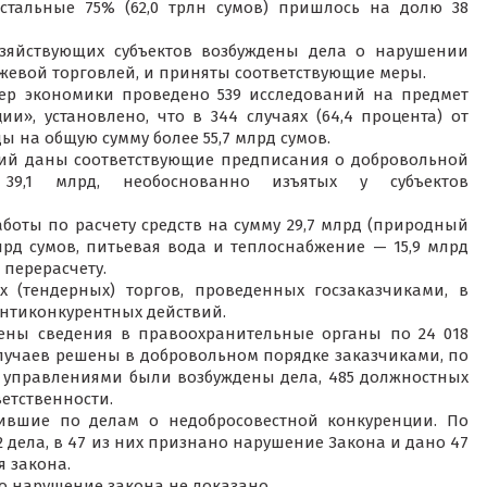
стальные 75% (62,0 трлн сумов) пришлось на долю 38
озяйствующих субъектов возбуждены дела о нарушении
ржевой торговлей, и приняты соответствующие меры.
фер экономики проведено 539 исследований на предмет
», установлено, что в 344 случаях (64,4 процента) от
 на общую сумму более 55,7 млрд сумов.
олий даны соответствующие предписания о добровольной
9,1 млрд, необоснованно изъятых у субъектов
оты по расчету средств на сумму 29,7 млрд (природный
млрд сумов, питьевая вода и теплоснабжение — 15,9 млрд
 перерасчету.
х (тендерных) торгов, проведенных госзаказчиками, в
 антиконкурентных действий.
ены сведения в правоохранительные органы по 24 018
6 случаев решены в добровольном порядке заказчиками, по
 управлениями были возбуждены дела, 485 должностных
етственности.
упившие по делам о недобросовестной конкуренции. По
 дела, в 47 из них признано нарушение Закона и дано 47
 закона.
то нарушение закона не доказано.