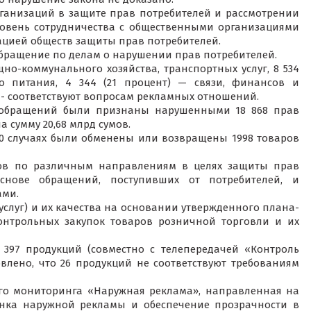
рганизаций в защите прав потребителей и рассмотрении
ровень сотрудничества с общественными организациями
цией обществ защиты прав потребителей.
обращение по делам о нарушении прав потребителей.
но-коммунального хозяйства, транспортных услуг, 8 534
го питания, 4 344 (21 процент) — связи, финансов и
ий- соответствуют вопросам рекламных отношений.
ю обращений были признаны нарушенными 18 868 прав
а сумму 20,68 млрд сумов.
20 случаях были обменены или возвращены 1998 товаров
зов по различным направлениям в целях защиты прав
снове обращений, поступивших от потребителей, и
ами.
 услуг) и их качества на основании утвержденного плана-
онтрольных закупок товаров розничной торговли и их
 397 продукций (совместно с телепередачей «Контроль
овлено, что 26 продукций не соответствуют требованиям
вого мониторинга «Наружная реклама», направленная на
ынка наружной рекламы и обеспечение прозрачности в