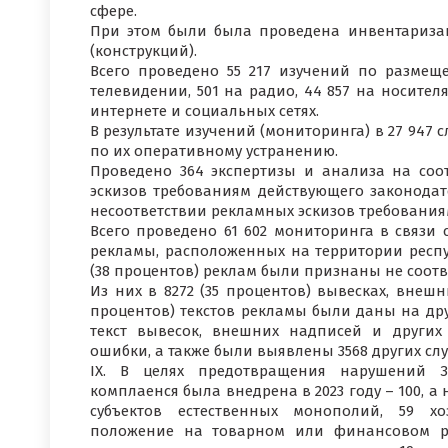
сфере.
При этом были была проведена инвентариз
(конструкций).
Всего проведено 55 217 изучений по размещ
телевидении, 501 на радио, 44 857 на носител
интернете и социальных сетях.
В результате изучений (мониторинга) в 27 947
по их оперативному устранению.
Проведено 364 экспертизы и анализа на соо
эскизов требованиям действующего законодате
несоответствии рекламных эскизов требования
Всего проведено 61 602 мониторинга в связи 
рекламы, расположенных на территории респуб
(38 процентов) реклам были признаны не соот
Из них в 8272 (35 процентов) вывесках, внешн
процентов) текстов рекламы были даны на друг
текст вывесок, внешних надписей и други
ошибки, а также были выявлены 3568 других слу
IX. В целях предотвращения нарушений З
комплаенся была внедрена в 2023 году – 100, а 
субъектов естественных монополий, 59 х
положение на товарном или финансовом ры