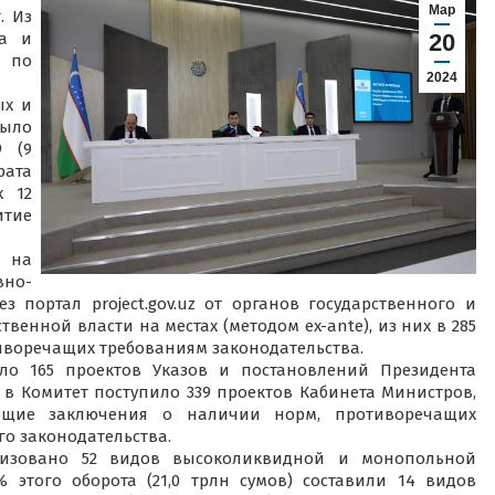
Мар
. Из
ка и
20
 по
2024
ых и
было
 (9
ата
х 12
итие
 на
вно-
 портал project.gov.uz от органов государственного и
венной власти на местах (методом ex-ante), из них в 285
тиворечащих требованиям законодательства.
ило 165 проектов Указов и постановлений Президента
же в Комитет поступило 339 проектов Кабинета Министров,
ющие заключения о наличии норм, противоречащих
о законодательства.
ализовано 52 видов высоколиквидной и монопольной
% этого оборота (21,0 трлн сумов) составили 14 видов