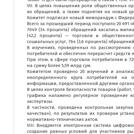
VII. В целях повышения роли общественных о
их обращений, а также поднятия на новый у
Комитет подписал новый меморандум с Федера
Всего за прошедший период поступило 20 691 
7049 (34 процента) обращений касались жилищ
(42,2 процента) — торговли и общественно
социальных услуг, 764 (3,6 процента) обращен
В изучениях, проведенных по рассмотрени
потребителей и обеспечен перерасчет средств н
При этом, в сфере торговли потребителям в 7
на сумму более 5,59 млрд сум.
Комитетом проведено 20 изучений и анали
неопределенного круга потребителей на о
информации, предоставленной другими орган
В целях контроля безопасности товаров (работ,
графика налажено регулярное проведение к
экспертизы.
В частности, проведена контрольная закупка
качества»), по результатам их проверки устан
нормативно-технических актов.
VIII. Внедряется электронная система цифро
создание равных условий для участников р