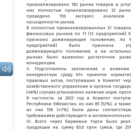
проанализировано 182 рынка товаров и услуг
них полностью проанализировано 32 рын
проведено 150 экспресс анализов
насыщенности рынка.
В полностью проанализированных 32 товарн
финансовых рынков по 11 (12 предприятий) 
признано доминирующее положение, по 9
предприятий) было признана утр
доминирующего положения, а на остальны
рынках было выявлено достаточное разв
конкуренции.
II. Подготовлены заключения о влиянии
конкурентную среду 614 проектов нормати
правовых актов, поступивших в Комитет через
хозяйственного управления и органов государст
(46%) случаях установлено наличие норм, про
В частности, за 2023 год в Комитет поступ
Республики Узбекистан, из них 85 (52%), а так
из них 158 (47%) были даны соответству
требованиям действующего и антимонопольног
III. Всего через биржевые торги было ре
продукции на сумму 83,0 трлн сумов, где 25