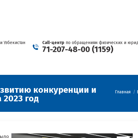
СООБЩИТЬ О КАРТЕЛЕ
Страница
Страница
Страница
Страница
Страни
Facebook
Telegram
YouTube
Twitter
Instagr
открывается
открывается
открывается
открываетс
открыв
в
в
в
в
в
новом
новом
новом
новом
новом
и Узбекистан
Call-центр
по обращениям физических и юрид
окне
окне
окне
окне
окне
71-207-48-00 (1159)
азвитию конкуренции и
Вы здесь:
Главная
 2023 год
ыло