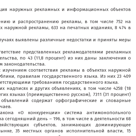
ация наружных рекламных и информационных объектов
ению и распространению рекламы, в том числе 752 на
ях наружной рекламы, 633 на печатных изданиях, 8 474 в
 случаях выявлены различные недостатки и приняты меры
тветствие представленных рекламодателями рекламных
льства, по 43 (11,8 процент) из них даны заключения о
м законодательства.
с изучением соответствия рекламы в объектах наружной
лики, правилам государственного языка. Из них 23 409
ветствующими требованиям государственного языка.
их надписях и других объявлениях, в том числе 4258 (18
их языках (преимущественно русском), 7311 (31 процент)
х объявлений содержат орфографические и словарные
чаев.
акона «О конкуренции» система антимонопольного
на сегодняшний день – 196, в том числе в деятельности 68
озяйствующих субъектов, занимающих доминирующее
нке, 35 местных органов исполнительной власти, 15