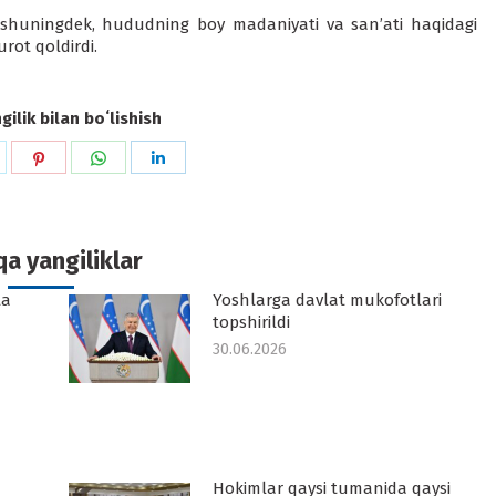
i, shuningdek, hududning boy madaniyati va san’ati haqidagi
rot qoldirdi.
ilik bilan boʻlishish
hare
Share
Share
Share
n
on
on
on
k
witter
Pinterest
WhatsApp
LinkedIn
a yangiliklar
ta
Yoshlarga davlat mukofotlari
topshirildi
30.06.2026
Hokimlar qaysi tumanida qaysi