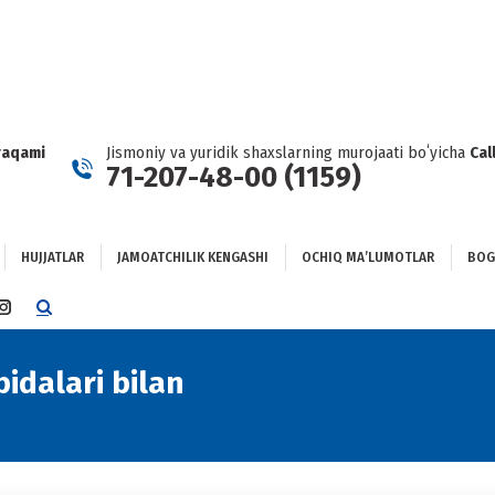
HUJJATLAR
JAMOATCHILIK KENGASHI
OCHIQ MAʼLUMOTLAR
GʻLANISH
raqami
Jismoniy va yuridik shaxslarning murojaati boʻyicha
Cal
71-207-48-00 (1159)
HUJJATLAR
JAMOATCHILIK KENGASHI
OCHIQ MAʼLUMOTLAR
BOG
TTER
INSTAGRAM
E
PAGE
NS
OPENS
bidalari bilan
You are here:
IN
NEW
DOW
WINDOW