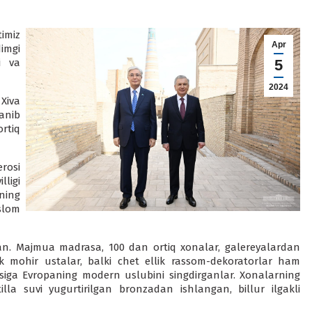
imiz
Apr
imgi
i va
5
2024
Xiva
anib
rtiq
rosi
ligi
ning
islom
gan. Majmua madrasa, 100 dan ortiq xonalar, galereyalardan
ik mohir ustalar, balki chet ellik rassom-dekoratorlar ham
asiga Evropaning modern uslubini singdirganlar. Xonalarning
tilla suvi yugurtirilgan bronzadan ishlangan, billur ilgakli