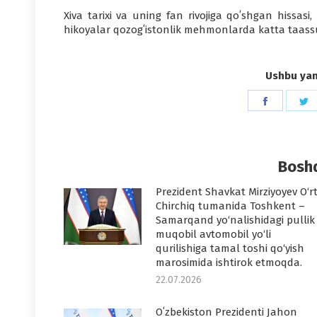
Xiva tarixi va uning fan rivojiga qoʻshgan hissas
hikoyalar qozogʻistonlik mehmonlarda katta taassu
Ushbu yang
Share
S
on
o
Faceboo
T
Boshq
Prezident Shavkat Mirziyoyev O‘r
Chirchiq tumanida Toshkent –
Samarqand yo‘nalishidagi pullik
muqobil avtomobil yo‘li
qurilishiga tamal toshi qo‘yish
marosimida ishtirok etmoqda.
22.07.2026
Oʻzbekiston Prezidenti Jahon