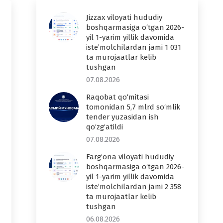
Jizzax viloyati hududiy
boshqarmasiga o‘tgan 2026-
yil 1-yarim yillik davomida
iste’molchilardan jami 1 031
ta murojaatlar kelib
tushgan
07.08.2026
Raqobat qo‘mitasi
tomonidan 5,7 mlrd so‘mlik
tender yuzasidan ish
qo‘zg‘atildi
07.08.2026
Farg‘ona viloyati hududiy
boshqarmasiga o‘tgan 2026-
yil 1-yarim yillik davomida
iste’molchilardan jami 2 358
ta murojaatlar kelib
tushgan
06.08.2026