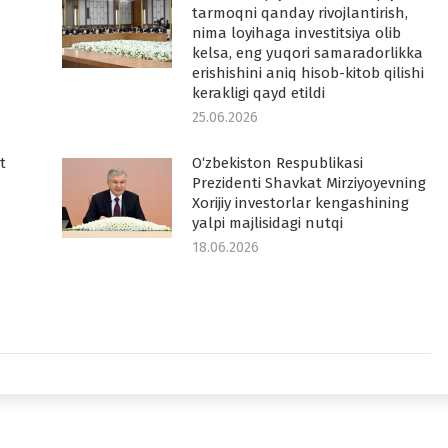
tarmoqni qanday rivojlantirish,
nima loyihaga investitsiya olib
kelsa, eng yuqori samaradorlikka
erishishini aniq hisob-kitob qilishi
kerakligi qayd etildi
25.06.2026
t
O‘zbekiston Respublikasi
Prezidenti Shavkat Mirziyoyevning
Xorijiy investorlar kengashining
yalpi majlisidagi nutqi
18.06.2026