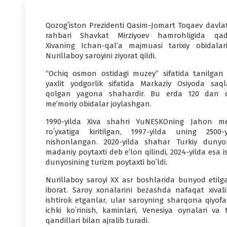
Qozogʻiston Prezidenti Qasim-Jomart Toqaev davlat
rahbari Shavkat Mirziyoev hamrohligida qad
Xivaning Ichan-qal’a majmuasi tarixiy obidalar
Nurillaboy saroyini ziyorat qildi.
“Ochiq osmon ostidagi muzey” sifatida tanilgan 
yaxlit yodgorlik sifatida Markaziy Osiyoda saql
qolgan yagona shahardir. Bu erda 120 dan o
me’moriy obidalar joylashgan.
1990-yilda Xiva shahri YuNESKOning Jahon me
roʻyxatiga kiritilgan, 1997-yilda uning 2500-yil
nishonlangan. 2020-yilda shahar Turkiy dunyo
madaniy poytaxti deb e’lon qilindi, 2024-yilda esa 
dunyosining turizm poytaxti boʻldi.
Nurillaboy saroyi XX asr boshlarida bunyod etil
iborat. Saroy xonalarini bezashda nafaqat xival
ishtirok etganlar, ular saroyning sharqona qiyof
ichki koʻrinish, kaminlari, Venesiya oynalari va 
qandillari bilan ajralib turadi.