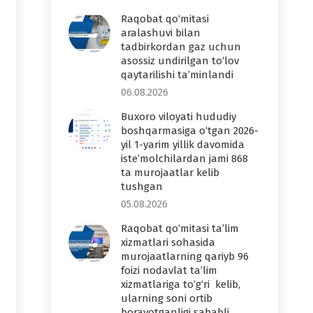
Raqobat qo‘mitasi
aralashuvi bilan
tadbirkordan gaz uchun
asossiz undirilgan to‘lov
qaytarilishi ta’minlandi
06.08.2026
Buxoro viloyati hududiy
boshqarmasiga o‘tgan 2026-
yil 1-yarim yillik davomida
iste’molchilardan jami 868
ta murojaatlar kelib
tushgan
05.08.2026
Raqobat qo‘mitasi ta’lim
xizmatlari sohasida
murojaatlarning qariyb 96
foizi nodavlat ta’lim
xizmatlariga to‘g‘ri kelib,
ularning soni ortib
borayotganligi sababli