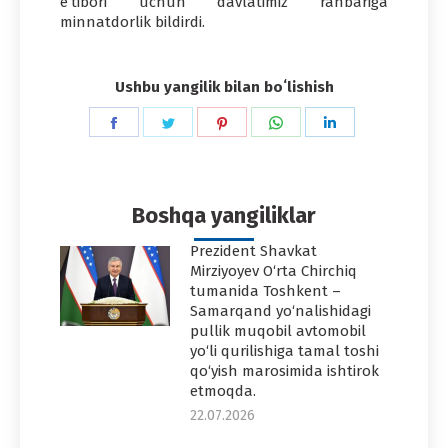
e’tibori uchun davlatimiz rahbariga
minnatdorlik bildirdi.
Ushbu yangilik bilan boʻlishish
Share
Share
Share
Share
Share
on
on
on
on
on
Facebook
Twitter
Pinterest
WhatsApp
LinkedIn
Boshqa yangiliklar
Prezident Shavkat
Mirziyoyev O‘rta Chirchiq
tumanida Toshkent –
Samarqand yo‘nalishidagi
pullik muqobil avtomobil
yo‘li qurilishiga tamal toshi
qo‘yish marosimida ishtirok
etmoqda.
22.07.2026