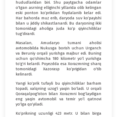
hududlaridan biri. Shu paytgacha odamlar
o‘tgan asrning elliginchi yillarida olib kelingan
eski ponton ko‘prikdan foydalanib kelar edi.
Har bahorda muz erib, daryoda suv ko‘payishi
bilan u jiddiy shikastlanardi. Bu daryoning ikki
tomonidagi aholiga juda ko‘p qiyinchiliklar
tug‘dirardi.
Masalan, Amudaryo tumani aholisi
avtomobilda Nukusga borish uchun Urganch
va Beruniy orqali yurishga majbur edi. Buning
uchun qo‘shimcha 180 kilometr yo‘l yurishga
to‘g‘ri kelardi. Poyezdda esa Xorazmning sharq
tomonidagi Xazorasp ko‘prigidan o‘tib
kelinardi.
Yangi ko‘prik tufayli bu qiyinchiliklar barham
topadi, xalqning uzog‘i yaqin bo‘ladi. U orqali
Qoraqalpog‘iston bilan Xorazmni bog‘laydigan
eng yaqin avtomobil va temir yo‘l qatnovi
yo‘lga qo‘yiladi.
Ko‘prikning uzunligi 423 metr. U bilan birga