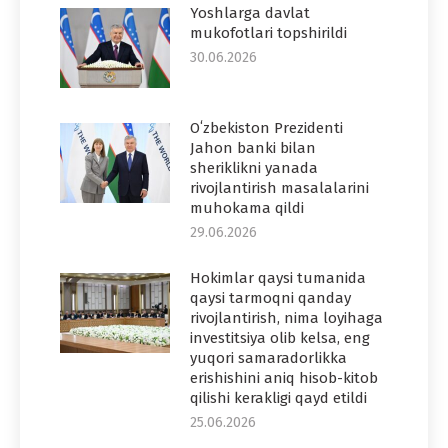
Yoshlarga davlat
mukofotlari topshirildi
30.06.2026
Oʻzbekiston Prezidenti
Jahon banki bilan
sheriklikni yanada
rivojlantirish masalalarini
muhokama qildi
29.06.2026
Hokimlar qaysi tumanida
qaysi tarmoqni qanday
rivojlantirish, nima loyihaga
investitsiya olib kelsa, eng
yuqori samaradorlikka
erishishini aniq hisob-kitob
qilishi kerakligi qayd etildi
25.06.2026