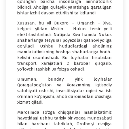
qo‘shgan barcha insonlarga minnatdorlik
bildirdi. Aholiga qulaylik yaratishga qaratilgan
ishlar izchil davom ettirilishi ta’kidlandi.
Xususan, bu yil Buxoro – Urganch – Xiva,
kelgusi yildan Miskin – Nukus temir yo‘li
elektrlashtiriladi. Natijada Xiva hamda Nukus
shaharlariga tezyurar poyezdlar qatnovi yo‘lga
qo‘yiladi. Ushbu hududlardagi aholining
mamlakatimizning boshqa shaharlariga borib-
kelishi osonlashadi. Bu loyihalar hisobidan
transport xarajatlari 2 barobar qisqarib,
yo‘lovchi tashish 30 foizga oshadi.
Umuman, bunday yirik loyihalar
Qoraqalpog‘iston va Xorazmning iqtisodiy
salohiyati oshishi, investitsiyalar oqimi va ish
o‘rinlari ko‘payishi, aholi daromadlari o‘sishiga
xizmat qiladi.
Marosimda so‘zga chiqqanlar mamlakatimiz
hayotidagi ushbu tarixiy bir voqea munosabati
bilan barchani tabriklab, Orolbo‘yi rivojiga