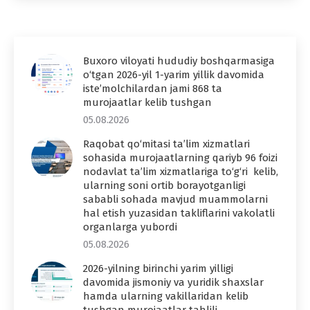
Buxoro viloyati hududiy boshqarmasiga
o‘tgan 2026-yil 1-yarim yillik davomida
iste’molchilardan jami 868 ta
murojaatlar kelib tushgan
05.08.2026
Raqobat qo‘mitasi ta’lim xizmatlari
sohasida murojaatlarning qariyb 96 foizi
nodavlat ta’lim xizmatlariga to‘g‘ri kelib,
ularning soni ortib borayotganligi
sababli sohada mavjud muammolarni
hal etish yuzasidan takliflarini vakolatli
organlarga yubordi
05.08.2026
2026-yilning birinchi yarim yilligi
davomida jismoniy va yuridik shaxslar
hamda ularning vakillaridan kelib
tushgan murojaatlar tahlili