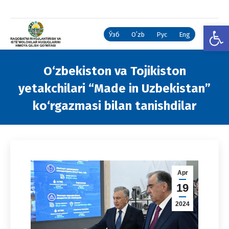
Open
Ўзб
Oʻzb
Рус
Eng
O‘zbekiston va Tojikiston
yetakchilari “Made in Uzbekistan”
ko‘rgazmasi bilan tanishdilar
You are here:
Apr
19
2024