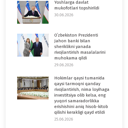
Yoshlarga davlat
mukofotlari topshirildi
30.06.2026
Oʻzbekiston Prezidenti
Jahon banki bilan
sheriklikni yanada
rivojlantirish masalalarini
muhokama qildi
29.06.2026
Hokimlar qaysi tumanida
qaysi tarmoqni qanday
rivojlantirish, nima loyihaga
investitsiya olib kelsa, eng
yuqori samaradorlikka
erishishini aniq hisob-kitob
qilishi kerakligi qayd etildi
25.06.2026