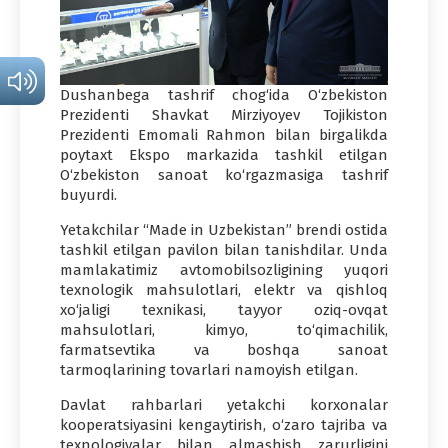
Dushanbega tashrif chog‘ida O‘zbekiston
Prezidenti Shavkat Mirziyoyev Tojikiston
Prezidenti Emomali Rahmon bilan birgalikda
poytaxt Ekspo markazida tashkil etilgan
O‘zbekiston sanoat ko‘rgazmasiga tashrif
buyurdi.
Yetakchilar “Made in Uzbekistan” brendi ostida
tashkil etilgan pavilon bilan tanishdilar. Unda
mamlakatimiz avtomobilsozligining yuqori
texnologik mahsulotlari, elektr va qishloq
xo‘jaligi texnikasi, tayyor oziq-ovqat
mahsulotlari, kimyo, to‘qimachilik,
farmatsevtika va boshqa sanoat
tarmoqlarining tovarlari namoyish etilgan.
Davlat rahbarlari yetakchi korxonalar
kooperatsiyasini kengaytirish, o‘zaro tajriba va
texnologiyalar bilan almashish zarurligini