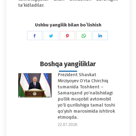
ta’kidladilar.
Ushbu yangilik bilan boʻlishish
Share
Share
Share
Share
Share
on
on
on
on
on
Facebook
Twitter
Pinterest
WhatsApp
LinkedIn
Boshqa yangiliklar
Prezident Shavkat
Mirziyoyev O‘rta Chirchiq
tumanida Toshkent –
Samarqand yo‘nalishidagi
pullik muqobil avtomobil
yo‘li qurilishiga tamal toshi
qo‘yish marosimida ishtirok
etmoqda.
22.07.2026