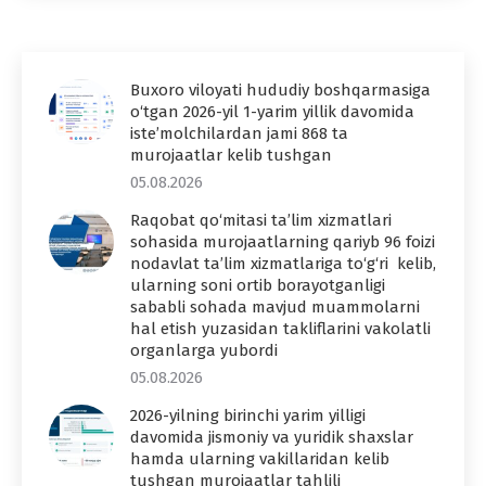
Buxoro viloyati hududiy boshqarmasiga
o‘tgan 2026-yil 1-yarim yillik davomida
iste’molchilardan jami 868 ta
murojaatlar kelib tushgan
05.08.2026
Raqobat qo‘mitasi ta’lim xizmatlari
sohasida murojaatlarning qariyb 96 foizi
nodavlat ta’lim xizmatlariga to‘g‘ri kelib,
ularning soni ortib borayotganligi
sababli sohada mavjud muammolarni
hal etish yuzasidan takliflarini vakolatli
organlarga yubordi
05.08.2026
2026-yilning birinchi yarim yilligi
davomida jismoniy va yuridik shaxslar
hamda ularning vakillaridan kelib
tushgan murojaatlar tahlili