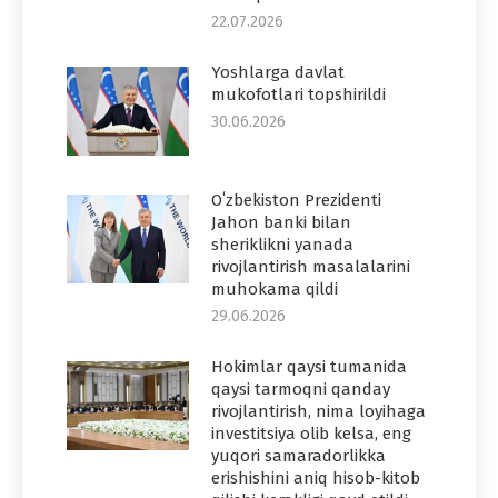
22.07.2026
Yoshlarga davlat
mukofotlari topshirildi
30.06.2026
Oʻzbekiston Prezidenti
Jahon banki bilan
sheriklikni yanada
rivojlantirish masalalarini
muhokama qildi
29.06.2026
Hokimlar qaysi tumanida
qaysi tarmoqni qanday
rivojlantirish, nima loyihaga
investitsiya olib kelsa, eng
yuqori samaradorlikka
erishishini aniq hisob-kitob