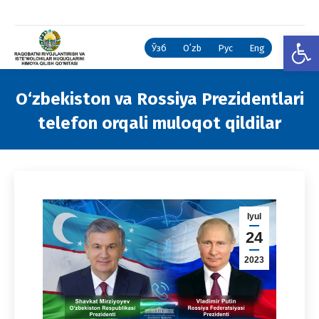
Open
Ўзб
Oʻzb
Рус
Eng
O‘zbekiston va Rossiya Prezidentlari
telefon orqali muloqot qildilar
You are here:
Iyul
24
2023