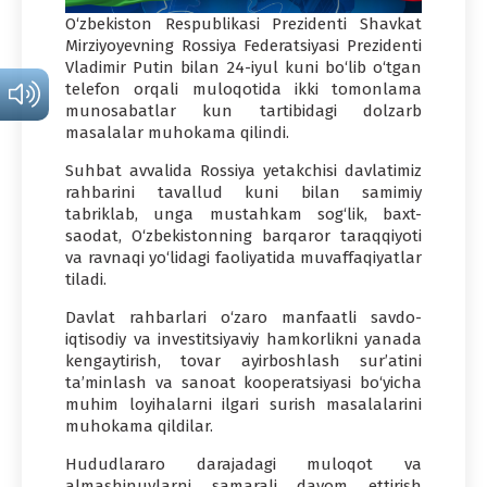
O‘zbekiston Respublikasi Prezidenti Shavkat
Mirziyoyevning Rossiya Federatsiyasi Prezidenti
Vladimir Putin bilan 24-iyul kuni bo‘lib o‘tgan
telefon orqali muloqotida ikki tomonlama
munosabatlar kun tartibidagi dolzarb
masalalar muhokama qilindi.
Suhbat avvalida Rossiya yetakchisi davlatimiz
rahbarini tavallud kuni bilan samimiy
tabriklab, unga mustahkam sog‘lik, baxt-
saodat, O‘zbekistonning barqaror taraqqiyoti
va ravnaqi yo‘lidagi faoliyatida muvaffaqiyatlar
tiladi.
Davlat rahbarlari o‘zaro manfaatli savdo-
iqtisodiy va investitsiyaviy hamkorlikni yanada
kengaytirish, tovar ayirboshlash sur’atini
ta’minlash va sanoat kooperatsiyasi bo‘yicha
muhim loyihalarni ilgari surish masalalarini
muhokama qildilar.
Hududlararo darajadagi muloqot va
almashinuvlarni samarali davom ettirish