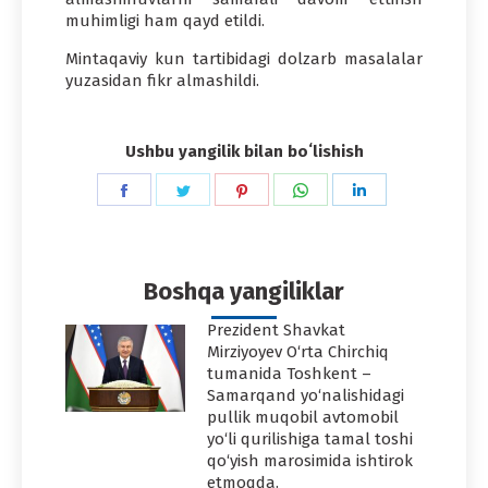
muhimligi ham qayd etildi.
Mintaqaviy kun tartibidagi dolzarb masalalar
yuzasidan fikr almashildi.
Ushbu yangilik bilan boʻlishish
Share
Share
Share
Share
Share
on
on
on
on
on
Facebook
Twitter
Pinterest
WhatsApp
LinkedIn
Boshqa yangiliklar
Prezident Shavkat
Mirziyoyev O‘rta Chirchiq
tumanida Toshkent –
Samarqand yo‘nalishidagi
pullik muqobil avtomobil
yo‘li qurilishiga tamal toshi
qo‘yish marosimida ishtirok
etmoqda.