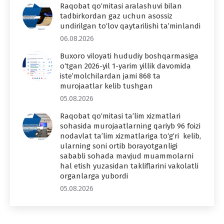
Raqobat qo‘mitasi aralashuvi bilan
tadbirkordan gaz uchun asossiz
undirilgan to‘lov qaytarilishi ta’minlandi
06.08.2026
Buxoro viloyati hududiy boshqarmasiga
o‘tgan 2026-yil 1-yarim yillik davomida
iste’molchilardan jami 868 ta
murojaatlar kelib tushgan
05.08.2026
Raqobat qo‘mitasi ta’lim xizmatlari
sohasida murojaatlarning qariyb 96 foizi
nodavlat ta’lim xizmatlariga to‘g‘ri kelib,
ularning soni ortib borayotganligi
sababli sohada mavjud muammolarni
hal etish yuzasidan takliflarini vakolatli
organlarga yubordi
05.08.2026