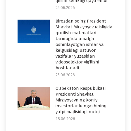
qilishi kerakligi qayd etildi
25.06.2026
Birozdan so‘ng Prezident
Shavkat Mirziyoyev raisligida
qurilish materiallari
tarmog‘ida amalga
oshirilayotgan ishlar va
kelgusidagi ustuvor
vazifalar yuzasidan
videoselektor yig‘ilishi
boshlanadi.
25.06.2026
O‘zbekiston Respublikasi
Prezidenti Shavkat
Mirziyoyevning Xorijiy
investorlar kengashining
yalpi majlisidagi nutqi
18.06.2026