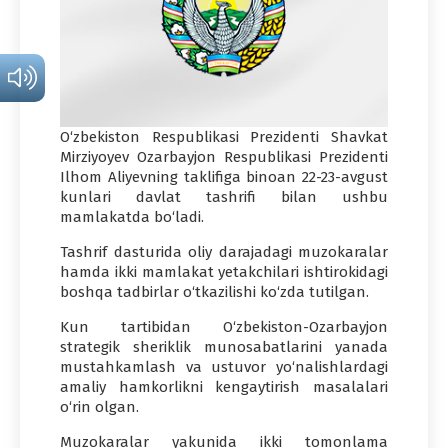
O‘zbekiston Respublikasi Prezidenti Shavkat
Mirziyoyev Ozarbayjon Respublikasi Prezidenti
Ilhom Aliyevning taklifiga binoan 22-23-avgust
kunlari davlat tashrifi bilan ushbu
mamlakatda bo‘ladi.
Tashrif dasturida oliy darajadagi muzokaralar
hamda ikki mamlakat yetakchilari ishtirokidagi
boshqa tadbirlar o‘tkazilishi ko‘zda tutilgan.
Kun tartibidan O‘zbekiston-Ozarbayjon
strategik sheriklik munosabatlarini yanada
mustahkamlash va ustuvor yo‘nalishlardagi
amaliy hamkorlikni kengaytirish masalalari
o‘rin olgan.
Muzokaralar yakunida ikki tomonlama