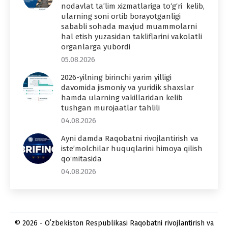
nodavlat ta’lim xizmatlariga to‘g‘ri kelib,
ularning soni ortib borayotganligi
sababli sohada mavjud muammolarni
hal etish yuzasidan takliflarini vakolatli
organlarga yubordi
05.08.2026
2026-yilning birinchi yarim yilligi
davomida jismoniy va yuridik shaxslar
hamda ularning vakillaridan kelib
tushgan murojaatlar tahlili
04.08.2026
Ayni damda Raqobatni rivojlantirish va
iste’molchilar huquqlarini himoya qilish
qo‘mitasida
04.08.2026
© 2026 - Oʻzbekiston Respublikasi Raqobatni rivojlantirish va