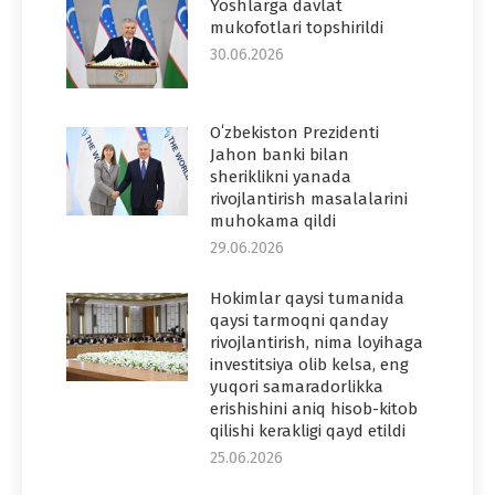
Yoshlarga davlat
mukofotlari topshirildi
30.06.2026
Oʻzbekiston Prezidenti
Jahon banki bilan
sheriklikni yanada
rivojlantirish masalalarini
muhokama qildi
29.06.2026
Hokimlar qaysi tumanida
qaysi tarmoqni qanday
rivojlantirish, nima loyihaga
investitsiya olib kelsa, eng
yuqori samaradorlikka
erishishini aniq hisob-kitob
qilishi kerakligi qayd etildi
25.06.2026