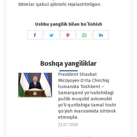
bitimlar qabul qilinishi rejalashtirilgan.
Ushbu yangilik bilan boʻlishish
Share
Share
Share
Share
Share
on
on
on
on
on
Facebook
Twitter
Pinterest
WhatsApp
LinkedIn
Boshqa yangiliklar
Prezident Shavkat
Mirziyoyev O‘rta Chirchiq
tumanida Toshkent –
Samarqand yo‘nalishidagi
pullik muqobil avtomobil
yo‘li qurilishiga tamal toshi
qo‘yish marosimida ishtirok
etmoqda.
22.07.2026