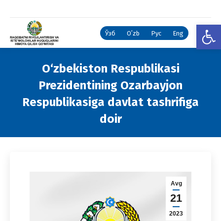
Open
Ўзб
Oʻzb
Рус
Eng
O‘zbekiston Respublikasi
Prezidentining Ozarbayjon
Respublikasiga davlat tashrifiga
doir
You are here:
Avg
21
2023